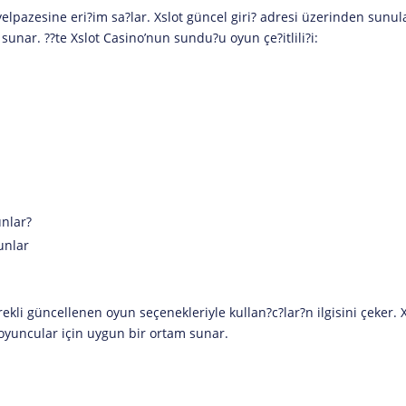
 yelpazesine eri?im sa?lar. Xslot güncel giri? adresi üzerinden sunu
unar. ??te Xslot Casino’nun sundu?u oyun çe?itlili?i:
unlar?
unlar
ürekli güncellenen oyun seçenekleriyle kullan?c?lar?n ilgisini çeker. 
 oyuncular için uygun bir ortam sunar.