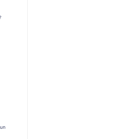
?
yun