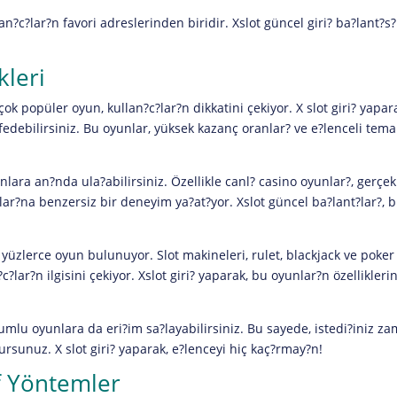
llan?c?lar?n favori adreslerinden biridir. Xslot güncel giri? ba?lant?s?
kleri
çok popüler oyun, kullan?c?lar?n dikkatini çekiyor. X slot giri? yapar
debilirsiniz. Bu oyunlar, yüksek kazanç oranlar? ve e?lenceli tema
nlara an?nda ula?abilirsiniz. Özellikle canl? casino oyunlar?, gerçek
ar?na benzersiz bir deneyim ya?at?yor. Xslot güncel ba?lant?lar?, 
 yüzlerce oyun bulunuyor. Slot makineleri, rulet, blackjack ve poker
c?lar?n ilgisini çekiyor. Xslot giri? yaparak, bu oyunlar?n özelliklerin
yumlu oyunlara da eri?im sa?layabilirsiniz. Bu sayede, istedi?iniz z
sunuz. X slot giri? yaparak, e?lenceyi hiç kaç?rmay?n!
f Yöntemler