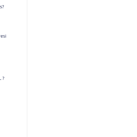
as?
resi
L ?