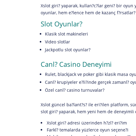
Xslot giri? yaparak, kullan?c?lar geni? bir oyun
oyunlar, hem e?lence hem de kazanç f?rsatlar? s
Slot Oyunlar?
Klasik slot makineleri
Video slotlar
Jackpotlu slot oyunlar?
Canl? Casino Deneyimi
Rulet, blackjack ve poker gibi klasik masa oy
Canl? krupiyeler e?li?inde gerçek zamanl? oy
Özel canl? casino turnuvalar?
Xslot güncel ba?lant?s? ile eri?ilen platform, s
slot giri? yaparak, hem yeni hem de deneyimli
Xslot giri? adresi üzerinden h?zl? eri?im
Farkl? temalarda yüzlerce oyun seçene?i