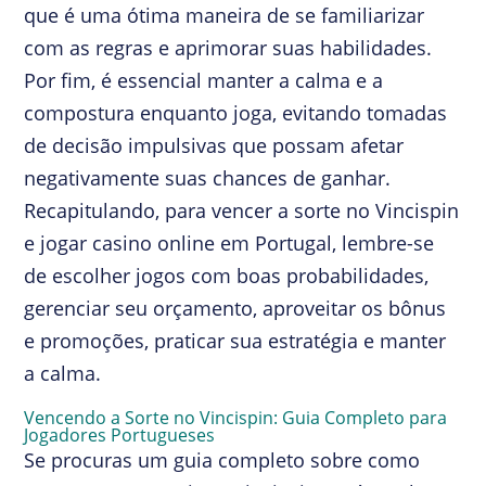
que é uma ótima maneira de se familiarizar
com as regras e aprimorar suas habilidades.
Por fim, é essencial manter a calma e a
compostura enquanto joga, evitando tomadas
de decisão impulsivas que possam afetar
negativamente suas chances de ganhar.
Recapitulando, para vencer a sorte no Vincispin
e jogar casino online em Portugal, lembre-se
de escolher jogos com boas probabilidades,
gerenciar seu orçamento, aproveitar os bônus
e promoções, praticar sua estratégia e manter
a calma.
Vencendo a Sorte no Vincispin: Guia Completo para
Jogadores Portugueses
Se procuras um guia completo sobre como