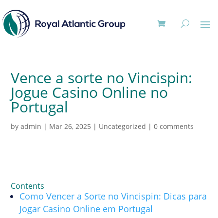
Vence a sorte no Vincispin:
Jogue Casino Online no
Portugal
by
admin
|
Mar 26, 2025
|
Uncategorized
|
0 comments
Contents
Como Vencer a Sorte no Vincispin: Dicas para
Jogar Casino Online em Portugal