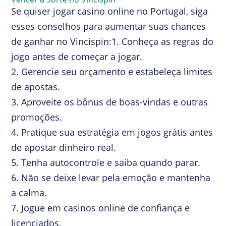
Se quiser jogar casino online no Portugal, siga
esses conselhos para aumentar suas chances
de ganhar no Vincispin:1. Conheça as regras do
jogo antes de começar a jogar.
2. Gerencie seu orçamento e estabeleça limites
de apostas.
3. Aproveite os bônus de boas-vindas e outras
promoções.
4. Pratique sua estratégia em jogos grátis antes
de apostar dinheiro real.
5. Tenha autocontrole e saiba quando parar.
6. Não se deixe levar pela emoção e mantenha
a calma.
7. Jogue em casinos online de confiança e
licenciados.