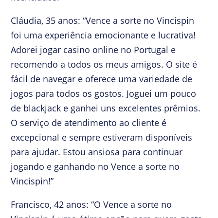
Cláudia, 35 anos: “Vence a sorte no Vincispin
foi uma experiência emocionante e lucrativa!
Adorei jogar casino online no Portugal e
recomendo a todos os meus amigos. O site é
fácil de navegar e oferece uma variedade de
jogos para todos os gostos. Joguei um pouco
de blackjack e ganhei uns excelentes prêmios.
O serviço de atendimento ao cliente é
excepcional e sempre estiveram disponíveis
para ajudar. Estou ansiosa para continuar
jogando e ganhando no Vence a sorte no
Vincispin!”
Francisco, 42 anos: “O Vence a sorte no