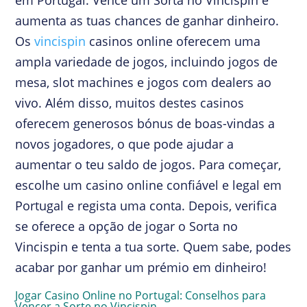
em Portugal. Vence um Sorta no Vincispin e
aumenta as tuas chances de ganhar dinheiro.
Os
vincispin
casinos online oferecem uma
ampla variedade de jogos, incluindo jogos de
mesa, slot machines e jogos com dealers ao
vivo. Além disso, muitos destes casinos
oferecem generosos bónus de boas-vindas a
novos jogadores, o que pode ajudar a
aumentar o teu saldo de jogos. Para começar,
escolhe um casino online confiável e legal em
Portugal e regista uma conta. Depois, verifica
se oferece a opção de jogar o Sorta no
Vincispin e tenta a tua sorte. Quem sabe, podes
acabar por ganhar um prémio em dinheiro!
Jogar Casino Online no Portugal: Conselhos para
Vencer a Sorte no Vincispin