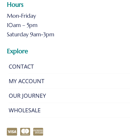
Hours
Mon-Friday
10am – 5pm
Saturday 9am-3pm
Explore
CONTACT
MY ACCOUNT
OUR JOURNEY
WHOLESALE