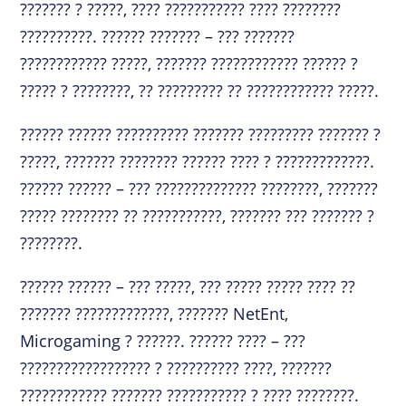
??????? ? ?????, ???? ??????????? ???? ????????
??????????. ?????? ??????? – ??? ???????
???????????? ?????, ??????? ???????????? ?????? ?
????? ? ????????, ?? ????????? ?? ???????????? ?????.
?????? ?????? ?????????? ??????? ????????? ??????? ?
?????, ??????? ???????? ?????? ???? ? ?????????????.
?????? ?????? – ??? ?????????????? ????????, ???????
????? ???????? ?? ???????????, ??????? ??? ??????? ?
????????.
?????? ?????? – ??? ?????, ??? ????? ????? ???? ??
??????? ?????????????, ??????? NetEnt,
Microgaming ? ??????. ?????? ???? – ???
?????????????????? ? ?????????? ????, ???????
???????????? ??????? ??????????? ? ???? ????????.