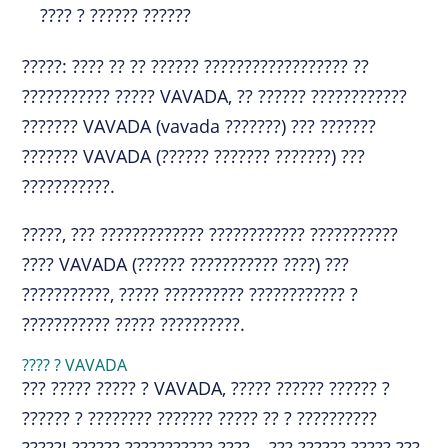
???? ? ?????? ??????
?????: ???? ?? ?? ?????? ?????????????????? ??
??????????? ????? VAVADA, ?? ?????? ????????????
??????? VAVADA (vavada ???????) ??? ???????
??????? VAVADA (?????? ??????? ???????) ???
???????????.
?????, ??? ????????????? ???????????? ???????????
???? VAVADA (?????? ??????????? ????) ???
???????????, ????? ?????????? ???????????? ?
??????????? ????? ??????????.
???? ? VAVADA
??? ????? ????? ? VAVADA, ????? ?????? ?????? ?
?????? ? ???????? ??????? ????? ?? ? ??????????