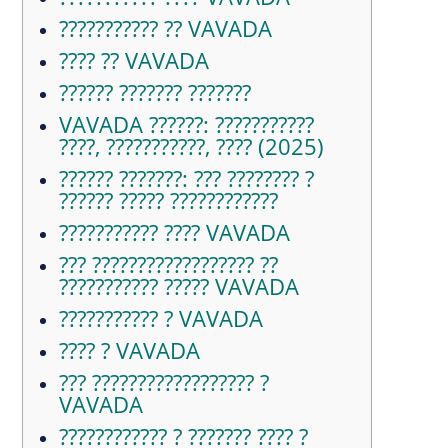
??????????? ?? VAVADA
???? ?? VAVADA
?????? ??????? ???????
VAVADA ??????: ???????????
????, ???????????, ???? (2025)
?????? ???????: ??? ???????? ?
?????? ????? ????????????
??????????? ???? VAVADA
??? ?????????????????? ??
??????????? ????? VAVADA
??????????? ? VAVADA
???? ? VAVADA
??? ?????????????????? ?
VAVADA
???????????? ? ??????? ???? ?