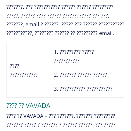
???????. ??? ??????????? ?????? ?????? ?????????
?????, ?????? ???? ?????? ??????, ????? ??? ???,
???????, email ? ??????. ????? ??? ?????? ???????????
???????????, ???????? ?????? ?? ????????? email.
1. ????????? ?????
???????????
????
???????????:
2. ??????? ?????? ??????
3. ??????????? ???????????
???? ?? VAVADA
???? ?? VAVADA – ??? ???????, ??????? ?????????
??????? ????? ? ??????? ? ?????? ??????. ??? ?????