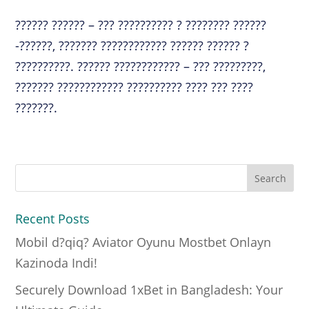
?????? ?????? – ??? ?????????? ? ???????? ??????
-??????, ??????? ???????????? ?????? ?????? ?
??????????. ?????? ???????????? – ??? ?????????,
??????? ???????????? ?????????? ???? ??? ????
???????.
Recent Posts
Mobil d?qiq? Aviator Oyunu Mostbet Onlayn
Kazinoda Indi!
Securely Download 1xBet in Bangladesh: Your