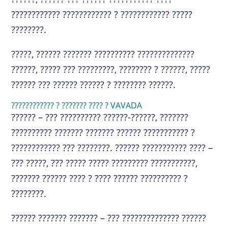
???????????? ???????????? ? ???????????? ?????
????????.
?????, ?????? ??????? ?????????? ??????????????
??????, ????? ??? ?????????, ???????? ? ??????, ?????
?????? ??? ?????? ?????? ? ???????? ??????.
???????????? ? ??????? ???? ? VAVADA
?????? – ??? ?????????? ??????-??????, ???????
?????????? ??????? ??????? ?????? ??????????? ?
???????????? ??? ????????. ?????? ??????????? ???? –
??? ?????, ??? ????? ????? ????????? ???????????,
??????? ?????? ???? ? ???? ?????? ?????????? ?
????????.
?????? ??????? ??????? – ??? ?????????????? ??????