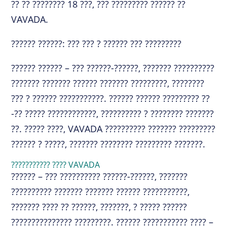
?? ?? ???????? 18 ???, ??? ????????? ?????? ??
VAVADA.
?????? ??????: ??? ??? ? ?????? ??? ?????????
?????? ?????? – ??? ??????-??????, ??????? ??????????
??????? ??????? ?????? ??????? ?????????, ????????
??? ? ?????? ???????????. ?????? ?????? ????????? ??
-?? ????? ????????????, ?????????? ? ???????? ???????
??. ????? ????, VAVADA ?????????? ??????? ?????????
?????? ? ?????, ??????? ???????? ????????? ???????.
??????????? ???? VAVADA
?????? – ??? ?????????? ??????-??????, ???????
?????????? ??????? ??????? ?????? ???????????,
??????? ???? ?? ??????, ???????, ? ????? ??????
??????????????? ?????????. ?????? ??????????? ???? –