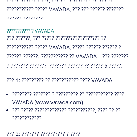
???????????? ? ???, ??? ?? ?? ??????? ?????? ??
??????????? ????? VAVADA, ??? ??? ?????? ???????
?????? ????????.
??????????? ? VAVADA
??? ??????, ??? ????? ?????????????????? ??
??????????? ????? VAVADA, ????? ?????? ?????? ?
??????-??????. ??????????? ?? VAVADA – ??? ???????
? ??????? ???????, ??????? ?????? ?? ????? 5 ?????.
??? 1: ????????? ?? ??????????? ???? VAVADA
???????? ??????? ? ????????? ?? ??????????? ????
VAVADA (www.vavada.com)
??? ????? ????????????? ???????????, ???? ?? ??
????????????
??? 2: ??????? ?????????? ? ????