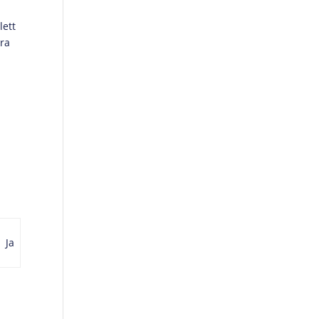
lett
era
Ja