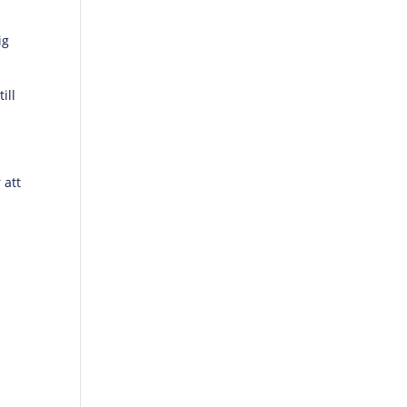
ig
ill
 att