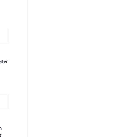
ster
h
s