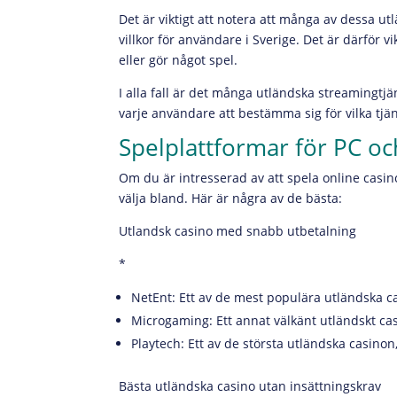
Det är viktigt att notera att många av dessa ut
villkor för användare i Sverige. Det är därför v
eller gör något spel.
I alla fall är det många utländska streamingtjän
varje användare att bestämma sig för vilka tjä
Spelplattformar för PC oc
Om du är intresserad av att spela online casin
välja bland. Här är några av de bästa:
Utlandsk casino med snabb utbetalning
*
NetEnt: Ett av de mest populära utländska c
Microgaming: Ett annat välkänt utländskt ca
Playtech: Ett av de största utländska casino
Bästa utländska casino utan insättningskrav