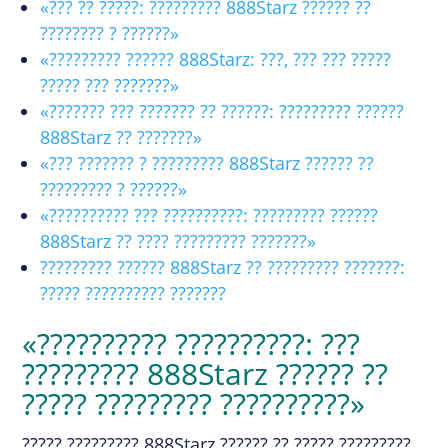
«??? ?? ?????: ????????? 888Starz ?????? ??
???????? ? ??????»
«????????? ?????? 888Starz: ???, ??? ??? ?????
????? ??? ???????»
«??????? ??? ??????? ?? ??????: ????????? ??????
888Starz ?? ???????»
«??? ??????? ? ????????? 888Starz ?????? ??
????????? ? ??????»
«?????????? ??? ??????????: ????????? ??????
888Starz ?? ???? ????????? ???????»
????????? ?????? 888Starz ?? ????????? ???????:
????? ?????????? ???????
«?????????? ??????????: ???
????????? 888Starz ?????? ??
????? ????????? ??????????»
????? ????????? 888Starz ?????? ?? ????? ?????????