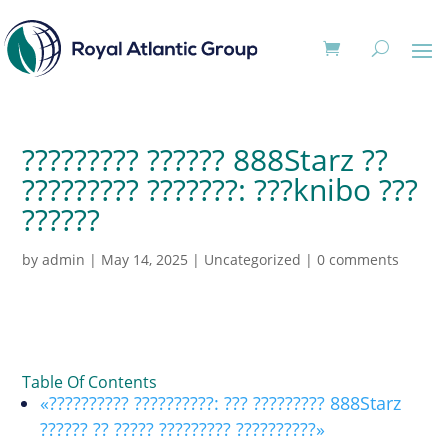
????????? ?????? 888Starz ??
????????? ???????: ???knibo ???
??????
by
admin
|
May 14, 2025
|
Uncategorized
|
0 comments
Table Of Contents
«?????????? ??????????: ??? ????????? 888Starz
?????? ?? ????? ????????? ??????????»