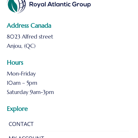
Address Canada
8023 Alfred street
Anjou, (QC)
Hours
Mon-Friday
10am – 5pm
Saturday 9am-3pm
Explore
CONTACT