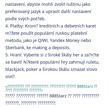
nastavení, abyste mohli zvolit ruštinu jako
preferovaný jazyk a upravit další nastavení
podle svých pot?eb.
4. Platby: Krom? kreditních a debetních karet
m?žete použít populární ruskou platební
metodu, jako je QIWI, Yandex Money nebo
Sberbank, ke making a deposits.
5. Hraní: Vyberte si z široké škály her a za?n?te
se bavit! N?které populární hry zahrnují ruletu,
blackjack, poker a širokou škálu smazat slovo
slot?.
«?????????? ??? ??????????: ????????? ?????? 888Starz ??
???? ????????? ???????»
????? ?????????? ?????? 888Starz ?? ???? ?????????
???????, ???????? ?????????: