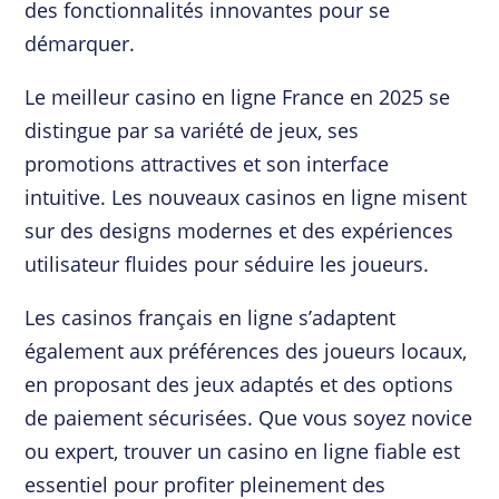
des fonctionnalités innovantes pour se
démarquer.
Le meilleur casino en ligne France en 2025 se
distingue par sa variété de jeux, ses
promotions attractives et son interface
intuitive. Les nouveaux casinos en ligne misent
sur des designs modernes et des expériences
utilisateur fluides pour séduire les joueurs.
Les casinos français en ligne s’adaptent
également aux préférences des joueurs locaux,
en proposant des jeux adaptés et des options
de paiement sécurisées. Que vous soyez novice
ou expert, trouver un casino en ligne fiable est
essentiel pour profiter pleinement des