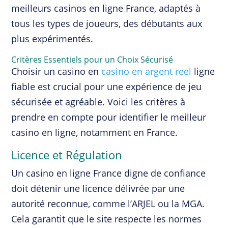
meilleurs casinos en ligne France, adaptés à
tous les types de joueurs, des débutants aux
plus expérimentés.
Critères Essentiels pour un Choix Sécurisé
Choisir un casino en
casino en argent reel
ligne
fiable est crucial pour une expérience de jeu
sécurisée et agréable. Voici les critères à
prendre en compte pour identifier le meilleur
casino en ligne, notamment en France.
Licence et Régulation
Un casino en ligne France digne de confiance
doit détenir une licence délivrée par une
autorité reconnue, comme l’ARJEL ou la MGA.
Cela garantit que le site respecte les normes