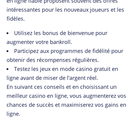
en ligne fiable proposent souvent des offres
intéressantes pour les nouveaux joueurs et les
fidèles.
Utilisez les bonus de bienvenue pour
augmenter votre bankroll.
Participez aux programmes de fidélité pour
obtenir des récompenses régulières.
Testez les jeux en mode casino gratuit en
ligne avant de miser de l’argent réel.
En suivant ces conseils et en choisissant un
meilleur casino en ligne, vous augmenterez vos
chances de succès et maximiserez vos gains en
ligne.