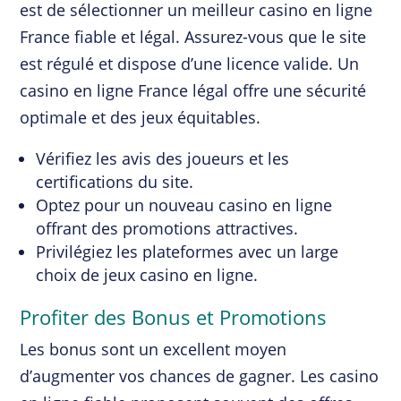
est de sélectionner un meilleur casino en ligne
France fiable et légal. Assurez-vous que le site
est régulé et dispose d’une licence valide. Un
casino en ligne France légal offre une sécurité
optimale et des jeux équitables.
Vérifiez les avis des joueurs et les
certifications du site.
Optez pour un nouveau casino en ligne
offrant des promotions attractives.
Privilégiez les plateformes avec un large
choix de jeux casino en ligne.
Profiter des Bonus et Promotions
Les bonus sont un excellent moyen
d’augmenter vos chances de gagner. Les casino