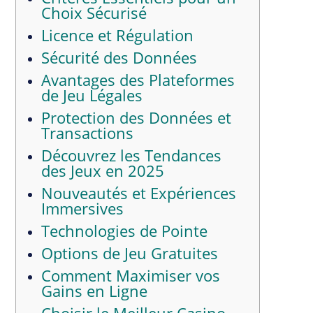
Choix Sécurisé
Licence et Régulation
Sécurité des Données
Avantages des Plateformes
de Jeu Légales
Protection des Données et
Transactions
Découvrez les Tendances
des Jeux en 2025
Nouveautés et Expériences
Immersives
Technologies de Pointe
Options de Jeu Gratuites
Comment Maximiser vos
Gains en Ligne