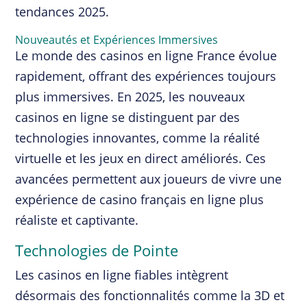
tendances 2025.
Nouveautés et Expériences Immersives
Le monde des casinos en ligne France évolue
rapidement, offrant des expériences toujours
plus immersives. En 2025, les nouveaux
casinos en ligne se distinguent par des
technologies innovantes, comme la réalité
virtuelle et les jeux en direct améliorés. Ces
avancées permettent aux joueurs de vivre une
expérience de casino français en ligne plus
réaliste et captivante.
Technologies de Pointe
Les casinos en ligne fiables intègrent
désormais des fonctionnalités comme la 3D et