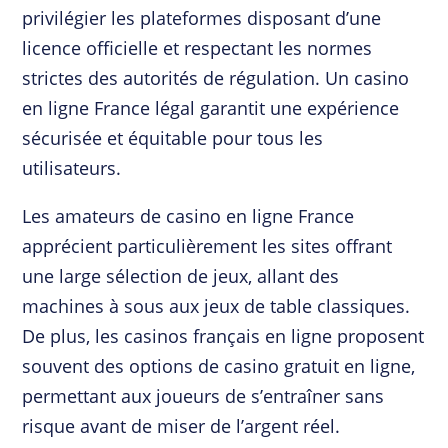
privilégier les plateformes disposant d’une
licence officielle et respectant les normes
strictes des autorités de régulation. Un casino
en ligne France légal garantit une expérience
sécurisée et équitable pour tous les
utilisateurs.
Les amateurs de casino en ligne France
apprécient particulièrement les sites offrant
une large sélection de jeux, allant des
machines à sous aux jeux de table classiques.
De plus, les casinos français en ligne proposent
souvent des options de casino gratuit en ligne,
permettant aux joueurs de s’entraîner sans
risque avant de miser de l’argent réel.