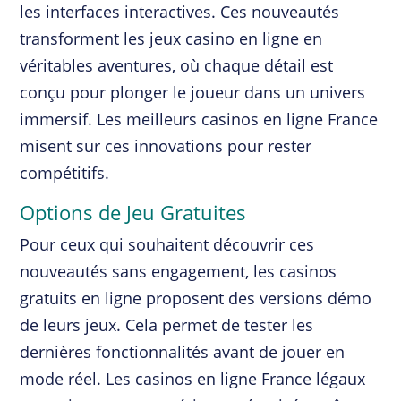
les interfaces interactives. Ces nouveautés
transforment les jeux casino en ligne en
véritables aventures, où chaque détail est
conçu pour plonger le joueur dans un univers
immersif. Les meilleurs casinos en ligne France
misent sur ces innovations pour rester
compétitifs.
Options de Jeu Gratuites
Pour ceux qui souhaitent découvrir ces
nouveautés sans engagement, les casinos
gratuits en ligne proposent des versions démo
de leurs jeux. Cela permet de tester les
dernières fonctionnalités avant de jouer en
mode réel. Les casinos en ligne France légaux