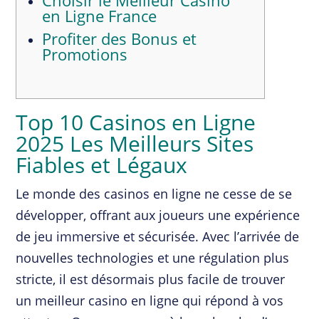
Choisir le Meilleur Casino
en Ligne France
Profiter des Bonus et
Promotions
Top 10 Casinos en Ligne
2025 Les Meilleurs Sites
Fiables et Légaux
Le monde des casinos en ligne ne cesse de se
développer, offrant aux joueurs une expérience
de jeu immersive et sécurisée. Avec l’arrivée de
nouvelles technologies et une régulation plus
stricte, il est désormais plus facile de trouver
un meilleur casino en ligne qui répond à vos