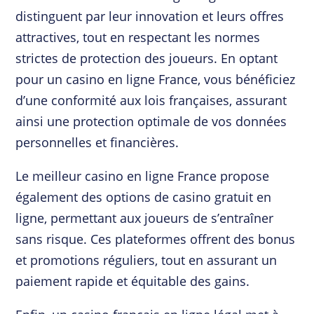
distinguent par leur innovation et leurs offres
attractives, tout en respectant les normes
strictes de protection des joueurs. En optant
pour un casino en ligne France, vous bénéficiez
d’une conformité aux lois françaises, assurant
ainsi une protection optimale de vos données
personnelles et financières.
Le meilleur casino en ligne France propose
également des options de casino gratuit en
ligne, permettant aux joueurs de s’entraîner
sans risque. Ces plateformes offrent des bonus
et promotions réguliers, tout en assurant un
paiement rapide et équitable des gains.