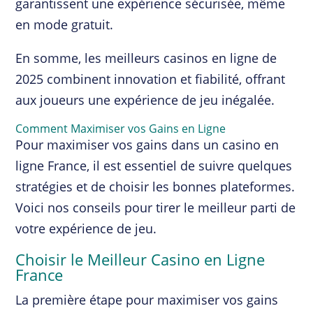
garantissent une expérience sécurisée, même
en mode gratuit.
En somme, les meilleurs casinos en ligne de
2025 combinent innovation et fiabilité, offrant
aux joueurs une expérience de jeu inégalée.
Comment Maximiser vos Gains en Ligne
Pour maximiser vos gains dans un casino en
ligne France, il est essentiel de suivre quelques
stratégies et de choisir les bonnes plateformes.
Voici nos conseils pour tirer le meilleur parti de
votre expérience de jeu.
Choisir le Meilleur Casino en Ligne
France
La première étape pour maximiser vos gains