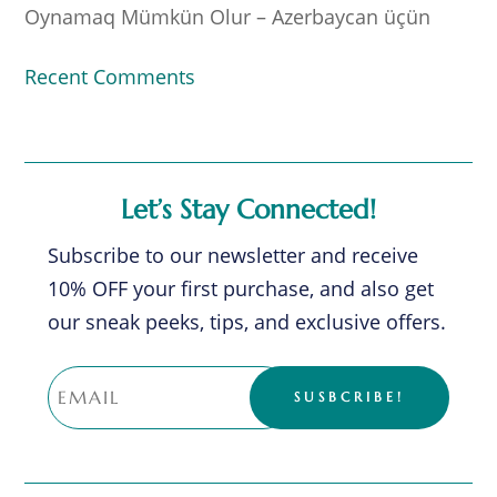
Oynamaq Mümkün Olur – Azerbaycan üçün
Recent Comments
Let’s Stay Connected!
Subscribe to our newsletter and receive
10% OFF your first purchase, and also get
our sneak peeks, tips, and exclusive offers.
SUSBCRIBE!