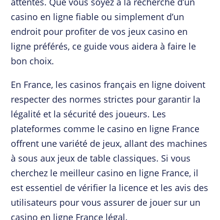
attentes. Que vous soyez à la recherche d’un
casino en ligne fiable ou simplement d’un
endroit pour profiter de vos jeux casino en
ligne préférés, ce guide vous aidera à faire le
bon choix.
En France, les casinos français en ligne doivent
respecter des normes strictes pour garantir la
légalité et la sécurité des joueurs. Les
plateformes comme le casino en ligne France
offrent une variété de jeux, allant des machines
à sous aux jeux de table classiques. Si vous
cherchez le meilleur casino en ligne France, il
est essentiel de vérifier la licence et les avis des
utilisateurs pour vous assurer de jouer sur un
casino en ligne France légal.