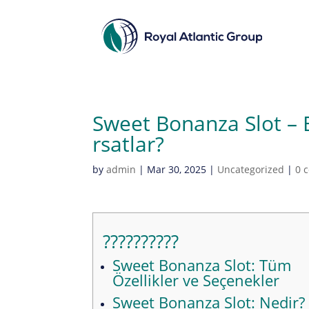
Sweet Bonanza Slot –
rsatlar?
by
admin
|
Mar 30, 2025
|
Uncategorized
|
0 
??????????
Sweet Bonanza Slot: Tüm
Özellikler ve Seçenekler
Sweet Bonanza Slot: Nedir?