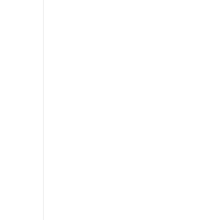
e
e
e
e
e