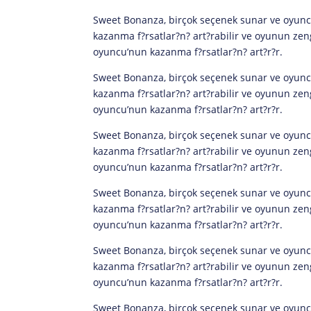
Sweet Bonanza, birçok seçenek sunar ve oyuncu
kazanma f?rsatlar?n? art?rabilir ve oyunun zeng
oyuncu’nun kazanma f?rsatlar?n? art?r?r.
Sweet Bonanza, birçok seçenek sunar ve oyuncu
kazanma f?rsatlar?n? art?rabilir ve oyunun zeng
oyuncu’nun kazanma f?rsatlar?n? art?r?r.
Sweet Bonanza, birçok seçenek sunar ve oyuncu
kazanma f?rsatlar?n? art?rabilir ve oyunun zeng
oyuncu’nun kazanma f?rsatlar?n? art?r?r.
Sweet Bonanza, birçok seçenek sunar ve oyuncu
kazanma f?rsatlar?n? art?rabilir ve oyunun zeng
oyuncu’nun kazanma f?rsatlar?n? art?r?r.
Sweet Bonanza, birçok seçenek sunar ve oyuncu
kazanma f?rsatlar?n? art?rabilir ve oyunun zeng
oyuncu’nun kazanma f?rsatlar?n? art?r?r.
Sweet Bonanza, birçok seçenek sunar ve oyuncu