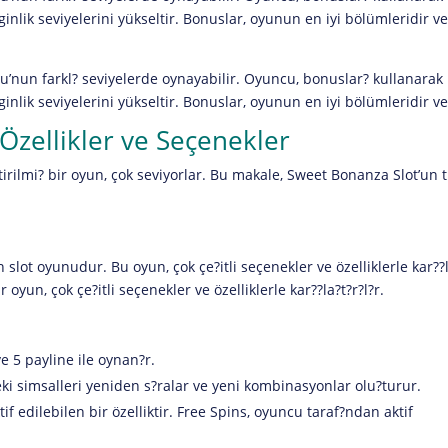
inlik seviyelerini yükseltir. Bonuslar, oyunun en iyi bölümleridir v
’nun farkl? seviyelerde oynayabilir. Oyuncu, bonuslar? kullanarak
inlik seviyelerini yükseltir. Bonuslar, oyunun en iyi bölümleridir ve
Özellikler ve Seçenekler
tirilmi? bir oyun, çok seviyorlar. Bu makale, Sweet Bonanza Slot’un
 slot oyunudur. Bu oyun, çok çe?itli seçenekler ve özelliklerle kar??
 oyun, çok çe?itli seçenekler ve özelliklerle kar??la?t?r?l?r.
ve 5 payline ile oynan?r.
ki simsalleri yeniden s?ralar ve yeni kombinasyonlar olu?turur.
f edilebilen bir özelliktir. Free Spins, oyuncu taraf?ndan aktif