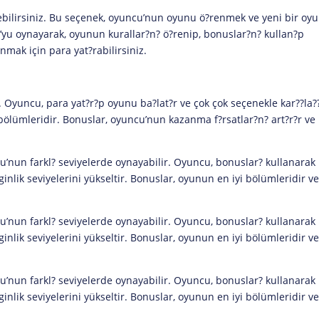
lirsiniz. Bu seçenek, oyuncu’nun oyunu ö?renmek ve yeni bir oy
yu oynayarak, oyunun kurallar?n? ö?renip, bonuslar?n? kullan?p
mak için para yat?rabilirsiniz.
. Oyuncu, para yat?r?p oyunu ba?lat?r ve çok çok seçenekle kar??la?
bölümleridir. Bonuslar, oyuncu’nun kazanma f?rsatlar?n? art?r?r ve
’nun farkl? seviyelerde oynayabilir. Oyuncu, bonuslar? kullanarak
inlik seviyelerini yükseltir. Bonuslar, oyunun en iyi bölümleridir v
’nun farkl? seviyelerde oynayabilir. Oyuncu, bonuslar? kullanarak
inlik seviyelerini yükseltir. Bonuslar, oyunun en iyi bölümleridir v
’nun farkl? seviyelerde oynayabilir. Oyuncu, bonuslar? kullanarak
inlik seviyelerini yükseltir. Bonuslar, oyunun en iyi bölümleridir v