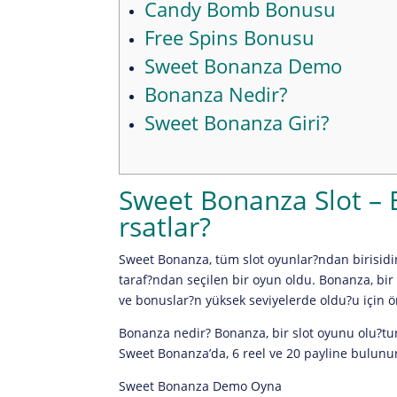
Candy Bomb Bonusu
Free Spins Bonusu
Sweet Bonanza Demo
Bonanza Nedir?
Sweet Bonanza Giri?
Sweet Bonanza Slot –
rsatlar?
Sweet Bonanza, tüm slot oyunlar?ndan birisidir
taraf?ndan seçilen bir oyun oldu. Bonanza, bir
ve bonuslar?n yüksek seviyelerde oldu?u için ö
Bonanza nedir? Bonanza, bir slot oyunu olu?tur
Sweet Bonanza’da, 6 reel ve 20 payline bulunur.
Sweet Bonanza Demo Oyna