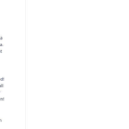
tä
a.
at
ed!
ll
y
en!
n