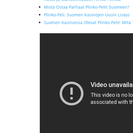
Mistä Ostaa Parhaat Plinko-Pelit Suomeen?
Plinko-Peli: Suomen Kasinojen Uusin Lisäys
Suomen Kasinoissa Olevat Plinko-Pelit: Mitä