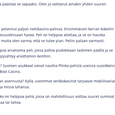
 päästää se vapaaksi. Olen jo voittanut ainakin yhden suuren
elä pelannut paljon nettikasino-pelissä. Ensimmäisen kerran kokeilin
naisuudessaan hyvää. Peli on helppoa aloittaa, ja se on hauska
, mutta olen varma, että se tulee pian. Peliin palaan varmasti.
lppoa arvatsema peli, jossa palloa pudotetaan laskimen päällä ja se
 pysähtyy arvottomiin kenttiin.
a? Suomen asukkaat voivat nauttia Plinko-pelistä useissa suosikkeis
 Booi Casino.
man asennusta? Kyllä, useimmat verkkokasinot tarjoavat mobiilivaria
a ja missä tahansa.
inko on helppoa peliä, jossa on mahdollisuus voittaa suuret summat
a tai taitoa.