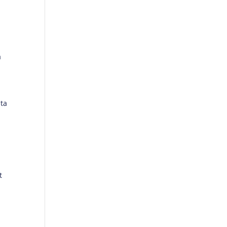
a
sta
t