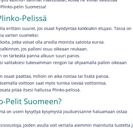
 Plinko-pelin Suomessa!
Plinko-Pelissä
lla erittäin suuret, jos osaat hyödyntää kaikkiakin etujasi. Tässä on
sia varten suomeksi:
oita, jotka voivat olla arvolla monista satoista euroa.
-palkinnon, jos palloni osuu oikeaan reukaan.
ten on tärkeätä panna alkuun suuri panos.
kiksi valitaksesi tukevamman rengon tai ohjaamalla pallon oikeaan
un osaat päättää, milloin on aika nostaa tai lisätä panoa.
ääsemällä voittoon saat myös tuntea sievää voittointoa.
osata pitää itsesi hallussa Plinko-pelissä.
ko-Pelit Suomeen?
mä on usein kysyttyä kysymystä jouduessanne haluamaan ostaa
sisivustoja, joiden avulla voit vertaila aiemmin mainituita tuotetta 