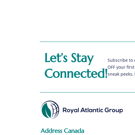
Let’s Stay
Subscribe to 
OFF your firs
Connected!
sneak peeks, t
Address Canada