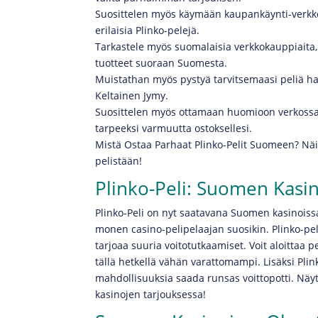
Suosittelen myös käymään kaupankäynti-verkkos
erilaisia Plinko-pelejä.
Tarkastele myös suomalaisia verkkokauppiaita, 
tuotteet suoraan Suomesta.
Muistathan myös pystyä tarvitsemaasi peliä han
Keltainen Jymy.
Suosittelen myös ottamaan huomioon verkossa 
tarpeeksi varmuutta ostoksellesi.
Mistä Ostaa Parhaat Plinko-Pelit Suomeen? Näit
pelistään!
Plinko-Peli: Suomen Kasin
Plinko-Peli on nyt saatavana Suomen kasinoissa!
monen casino-pelipelaajan suosikin. Plinko-pel
tarjoaa suuria voitotutkaamiset. Voit aloittaa p
tällä hetkellä vähän varattomampi. Lisäksi Plink
mahdollisuuksia saada runsas voittopotti. Näyt
kasinojen tarjouksessa!