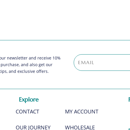
our newsletter and receive 10%
t purchase, and also get our
ips, and exclusive offers.
Explore
CONTACT
MY ACCOUNT
OUR JOURNEY
WHOLESALE