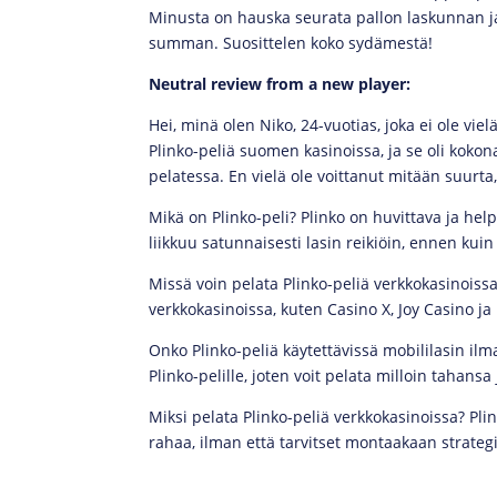
Minusta on hauska seurata pallon laskunnan ja
summan. Suosittelen koko sydämestä!
Neutral review from a new player:
Hei, minä olen Niko, 24-vuotias, joka ei ole vi
Plinko-peliä suomen kasinoissa, ja se oli koko
pelatessa. En vielä ole voittanut mitään suurta
Mikä on Plinko-peli? Plinko on huvittava ja he
liikkuu satunnaisesti lasin reikiöin, ennen kuin
Missä voin pelata Plinko-peliä verkkokasinoiss
verkkokasinoissa, kuten Casino X, Joy Casino ja
Onko Plinko-peliä käytettävissä mobililasin il
Plinko-pelille, joten voit pelata milloin tahans
Miksi pelata Plinko-peliä verkkokasinoissa? Pl
rahaa, ilman että tarvitset montaakaan strategia