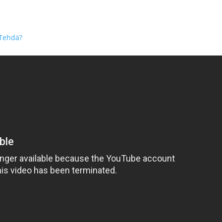
 Tehdä?