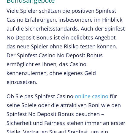
Bonusangebote
Viele Spieler schätzen die positiven Spinfest
Casino Erfahrungen, insbesondere im Hinblick
auf die Sicherheitsstandards. Auch der Spinfest
No Deposit Bonus ist ein beliebtes Angebot,
das neue Spieler ohne Risiko testen können.
Der Spinfest Casino No Deposit Bonus
ermöglicht es Ihnen, das Casino
kennenzulernen, ohne eigenes Geld
einzusetzen.
Ob Sie das Spinfest Casino
online casino
für
seine Spiele oder die attraktiven Boni wie den
Spinfest No Deposit Bonus besuchen –
Sicherheit und Fairness stehen immer an erster
Stelle. Vertrauen Sie auf Spinfest, um ein