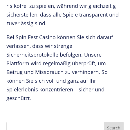
risikofrei zu spielen, während wir gleichzeitig
sicherstellen, dass alle Spiele transparent und
zuverlässig sind.
Bei Spin Fest Casino können Sie sich darauf
verlassen, dass wir strenge
Sicherheitsprotokolle befolgen. Unsere
Plattform wird regelmäßig überprüft, um
Betrug und Missbrauch zu verhindern. So
können Sie sich voll und ganz auf Ihr
Spielerlebnis konzentrieren – sicher und
geschützt.