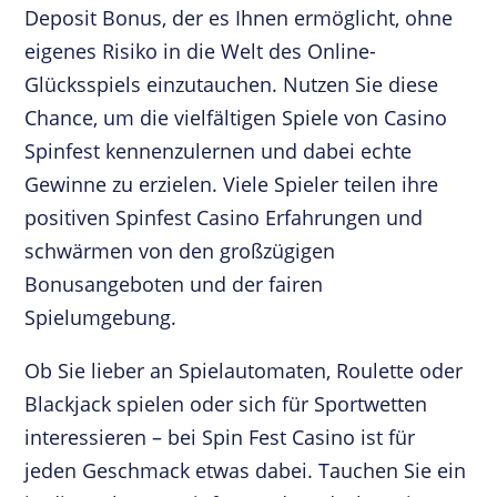
Deposit Bonus, der es Ihnen ermöglicht, ohne
eigenes Risiko in die Welt des Online-
Glücksspiels einzutauchen. Nutzen Sie diese
Chance, um die vielfältigen Spiele von Casino
Spinfest kennenzulernen und dabei echte
Gewinne zu erzielen. Viele Spieler teilen ihre
positiven Spinfest Casino Erfahrungen und
schwärmen von den großzügigen
Bonusangeboten und der fairen
Spielumgebung.
Ob Sie lieber an Spielautomaten, Roulette oder
Blackjack spielen oder sich für Sportwetten
interessieren – bei Spin Fest Casino ist für
jeden Geschmack etwas dabei. Tauchen Sie ein