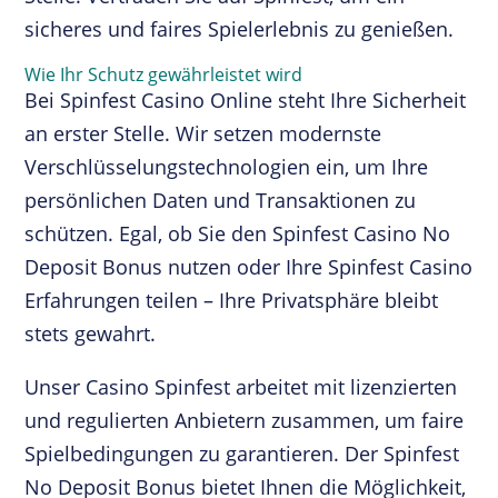
sicheres und faires Spielerlebnis zu genießen.
Wie Ihr Schutz gewährleistet wird
Bei Spinfest Casino Online steht Ihre Sicherheit
an erster Stelle. Wir setzen modernste
Verschlüsselungstechnologien ein, um Ihre
persönlichen Daten und Transaktionen zu
schützen. Egal, ob Sie den Spinfest Casino No
Deposit Bonus nutzen oder Ihre Spinfest Casino
Erfahrungen teilen – Ihre Privatsphäre bleibt
stets gewahrt.
Unser Casino Spinfest arbeitet mit lizenzierten
und regulierten Anbietern zusammen, um faire
Spielbedingungen zu garantieren. Der Spinfest
No Deposit Bonus bietet Ihnen die Möglichkeit,