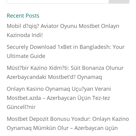
Recent Posts
Mobil d?qiq? Aviator Oyunu Mostbet Onlayn
Kazinoda Indi!
Securely Download 1xBet in Bangladesh: Your
Ultimate Guide
Müst?bir Kazino Xidm?ti: Süit Bonanza Olunur
Azerbaycandaki Mostbet’d? Oynamaq
Onlayn Kasino Oynamaq Uçu?yan Verani
Mostbet.azda – Azerbaycan Üçün Tez-tez
Güncell?nir
Mostbet Depozit Bonusu Yoxdur: Onlayn Kazino
Oynamaq Mümkün Olur – Azerbaycan üçün