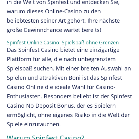
in die Welt von Spinfest und entdecken Sie,
warum dieses Online-Casino zu den
beliebtesten seiner Art gehört. Ihre nächste
große Gewinnchance wartet bereits!
Spinfest Online Casino: Spielspaß ohne Grenzen
Das Spinfest Casino bietet eine einzigartige
Plattform für alle, die nach unbegrenztem
Spielspaß suchen. Mit einer breiten Auswahl an
Spielen und attraktiven Boni ist das Spinfest
Casino Online die ideale Wahl für Casino-
Enthusiasten. Besonders beliebt ist der Spinfest
Casino No Deposit Bonus, der es Spielern
ermöglicht, ohne eigenes Risiko in die Welt der
Spiele einzutauchen.
Warum Spinfest Casino?