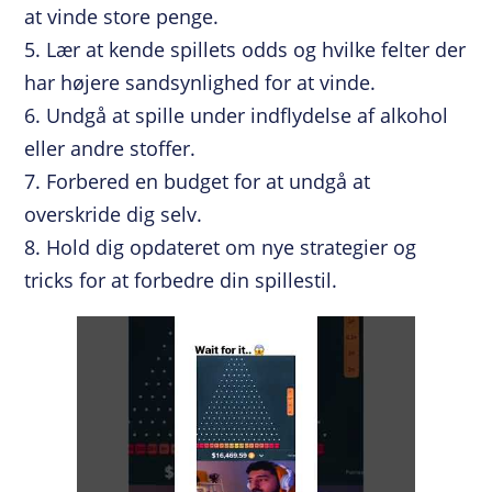
at vinde store penge.
5. Lær at kende spillets odds og hvilke felter der
har højere sandsynlighed for at vinde.
6. Undgå at spille under indflydelse af alkohol
eller andre stoffer.
7. Forbered en budget for at undgå at
overskride dig selv.
8. Hold dig opdateret om nye strategier og
tricks for at forbedre din spillestil.