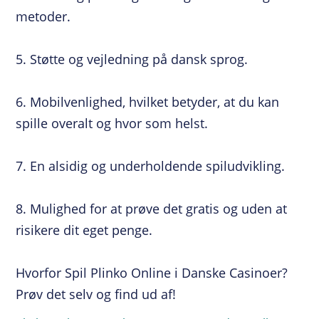
metoder.
5. Støtte og vejledning på dansk sprog.
6. Mobilvenlighed, hvilket betyder, at du kan
spille overalt og hvor som helst.
7. En alsidig og underholdende spiludvikling.
8. Mulighed for at prøve det gratis og uden at
risikere dit eget penge.
Hvorfor Spil Plinko Online i Danske Casinoer?
Prøv det selv og find ud af!