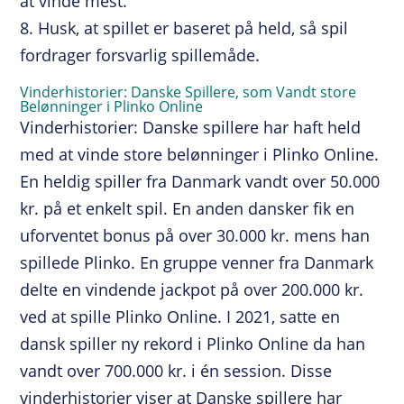
at vinde mest.
8. Husk, at spillet er baseret på held, så spil
fordrager forsvarlig spillemåde.
Vinderhistorier: Danske Spillere, som Vandt store
Belønninger i Plinko Online
Vinderhistorier: Danske spillere har haft held
med at vinde store belønninger i Plinko Online.
En heldig spiller fra Danmark vandt over 50.000
kr. på et enkelt spil. En anden dansker fik en
uforventet bonus på over 30.000 kr. mens han
spillede Plinko. En gruppe venner fra Danmark
delte en vindende jackpot på over 200.000 kr.
ved at spille Plinko Online. I 2021, satte en
dansk spiller ny rekord i Plinko Online da han
vandt over 700.000 kr. i én session. Disse
vinderhistorier viser at Danske spillere har