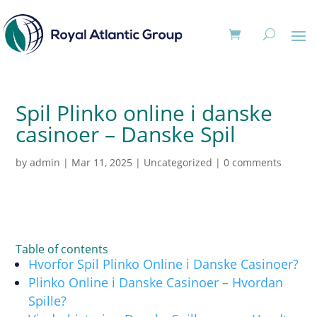
Spil Plinko online i danske
casinoer – Danske Spil
by
admin
|
Mar 11, 2025
|
Uncategorized
|
0 comments
Table of contents
Hvorfor Spil Plinko Online i Danske Casinoer?
Plinko Online i Danske Casinoer – Hvordan
Spille?