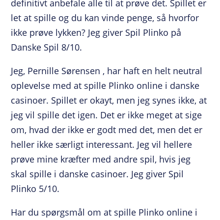
definitivt anbefale alle til at prøve det. Spillet er
let at spille og du kan vinde penge, så hvorfor
ikke prøve lykken? Jeg giver Spil Plinko på
Danske Spil 8/10.
Jeg, Pernille Sørensen , har haft en helt neutral
oplevelse med at spille Plinko online i danske
casinoer. Spillet er okayt, men jeg synes ikke, at
jeg vil spille det igen. Det er ikke meget at sige
om, hvad der ikke er godt med det, men det er
heller ikke særligt interessant. Jeg vil hellere
prøve mine kræfter med andre spil, hvis jeg
skal spille i danske casinoer. Jeg giver Spil
Plinko 5/10.
Har du spørgsmål om at spille Plinko online i