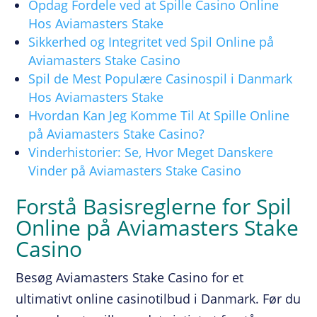
Opdag Fordele ved at Spille Casino Online
Hos Aviamasters Stake
Sikkerhed og Integritet ved Spil Online på
Aviamasters Stake Casino
Spil de Mest Populære Casinospil i Danmark
Hos Aviamasters Stake
Hvordan Kan Jeg Komme Til At Spille Online
på Aviamasters Stake Casino?
Vinderhistorier: Se, Hvor Meget Danskere
Vinder på Aviamasters Stake Casino
Forstå Basisreglerne for Spil
Online på Aviamasters Stake
Casino
Besøg Aviamasters Stake Casino for et
ultimativt online casinotilbud i Danmark. Før du