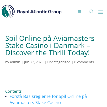
Spil Online på Aviamasters
Stake Casino i Danmark –
Discover the Thrill Today!
by
admin
|
Jun 23, 2025
|
Uncategorized
|
0 comments
Contents
Forstå Basisreglerne for Spil Online på
Aviamasters Stake Casino