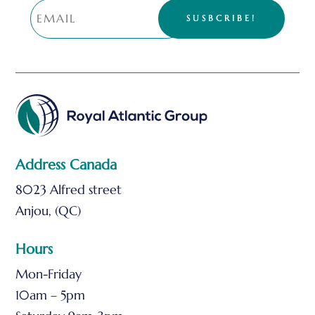
SUSBCRIBE!
Address Canada
8023 Alfred street
Anjou, (QC)
Hours
Mon-Friday
10am – 5pm