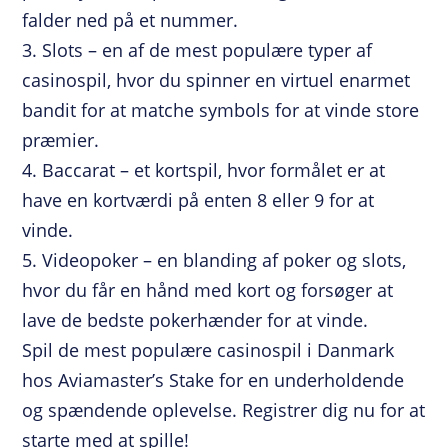
falder ned på et nummer.
3. Slots – en af de mest populære typer af
casinospil, hvor du spinner en virtuel enarmet
bandit for at matche symbols for at vinde store
præmier.
4. Baccarat – et kortspil, hvor formålet er at
have en kortværdi på enten 8 eller 9 for at
vinde.
5. Videopoker – en blanding af poker og slots,
hvor du får en hånd med kort og forsøger at
lave de bedste pokerhænder for at vinde.
Spil de mest populære casinospil i Danmark
hos Aviamaster’s Stake for en underholdende
og spændende oplevelse. Registrer dig nu for at
starte med at spille!