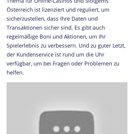
Thema für Online-Casinos und Slotgems
Österreich ist lizenziert und reguliert, um
sicherzustellen, dass Ihre Daten und
Transaktionen sicher sind. Es gibt auch
regelmäßige Boni und Aktionen, um Ihr
Spielerlebnis zu verbessern. Und zu guter Letzt,
der Kundenservice ist rund um die Uhr
verfügbar, um bei Fragen oder Problemen zu
helfen.