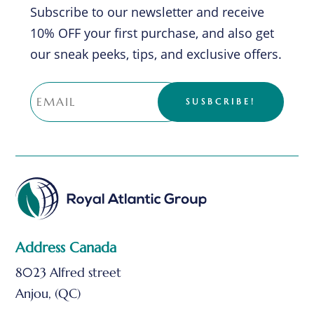
Subscribe to our newsletter and receive
10% OFF your first purchase, and also get
our sneak peeks, tips, and exclusive offers.
SUSBCRIBE!
Address Canada
8023 Alfred street
Anjou, (QC)