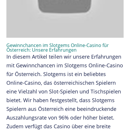
Gewinnchancen im Slotgems Online-Casino für
Österreich: Unsere Erfahrungen
In diesem Artikel teilen wir unsere Erfahrungen
mit Gewinnchancen im Slotgems Online-Casino
für Österreich. Slotgems ist ein beliebtes
Online-Casino, das österreichischen Spielern
eine Vielzahl von Slot-Spielen und Tischspielen
bietet. Wir haben festgestellt, dass Slotgems
Spielern aus Österreich eine beeindruckende
Auszahlungsrate von 96% oder höher bietet.
Zudem verfügt das Casino über eine breite