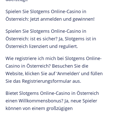
Spielen Sie Slotgems Online-Casino in
Österreich: Jetzt anmelden und gewinnen!
Spielen Sie Slotgems Online-Casino in
Österreich: ist es sicher? Ja, Slotgems ist in
Österreich lizenziert und reguliert.
Wie registriere ich mich bei Slotgems Online-
Casino in Österreich? Besuchen Sie die
Website, klicken Sie auf ‘Anmelden’ und füllen
Sie das Registrierungsformular aus.
Bietet Slotgems Online-Casino in Österreich
einen Willkommensbonus? Ja, neue Spieler
können von einem großzügigen