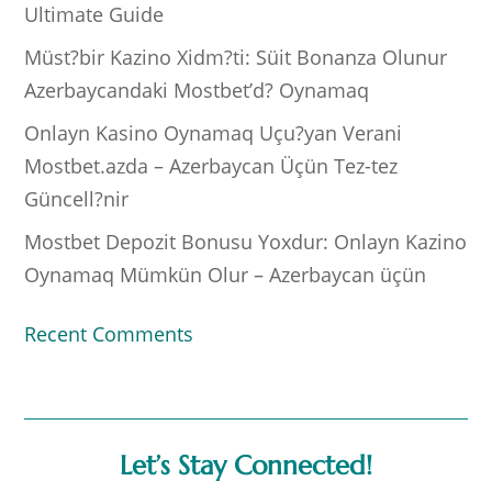
Ultimate Guide
Müst?bir Kazino Xidm?ti: Süit Bonanza Olunur
Azerbaycandaki Mostbet’d? Oynamaq
Onlayn Kasino Oynamaq Uçu?yan Verani
Mostbet.azda – Azerbaycan Üçün Tez-tez
Güncell?nir
Mostbet Depozit Bonusu Yoxdur: Onlayn Kazino
Oynamaq Mümkün Olur – Azerbaycan üçün
Recent Comments
Let’s Stay Connected!