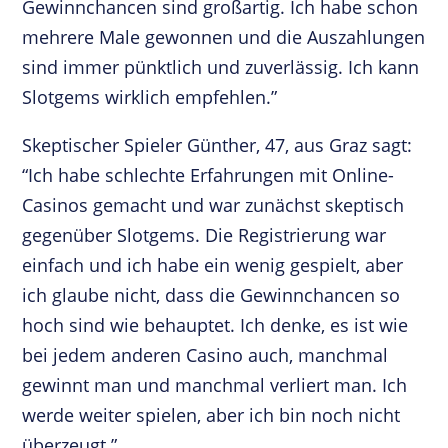
Gewinnchancen sind großartig. Ich habe schon
mehrere Male gewonnen und die Auszahlungen
sind immer pünktlich und zuverlässig. Ich kann
Slotgems wirklich empfehlen.”
Skeptischer Spieler Günther, 47, aus Graz sagt:
“Ich habe schlechte Erfahrungen mit Online-
Casinos gemacht und war zunächst skeptisch
gegenüber Slotgems. Die Registrierung war
einfach und ich habe ein wenig gespielt, aber
ich glaube nicht, dass die Gewinnchancen so
hoch sind wie behauptet. Ich denke, es ist wie
bei jedem anderen Casino auch, manchmal
gewinnt man und manchmal verliert man. Ich
werde weiter spielen, aber ich bin noch nicht
überzeugt.”