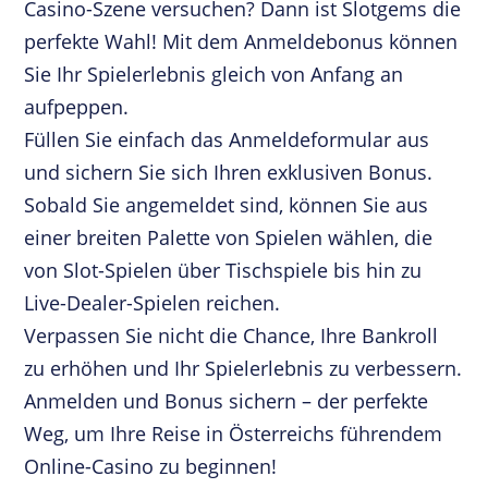
Casino-Szene versuchen? Dann ist Slotgems die
perfekte Wahl! Mit dem Anmeldebonus können
Sie Ihr Spielerlebnis gleich von Anfang an
aufpeppen.
Füllen Sie einfach das Anmeldeformular aus
und sichern Sie sich Ihren exklusiven Bonus.
Sobald Sie angemeldet sind, können Sie aus
einer breiten Palette von Spielen wählen, die
von Slot-Spielen über Tischspiele bis hin zu
Live-Dealer-Spielen reichen.
Verpassen Sie nicht die Chance, Ihre Bankroll
zu erhöhen und Ihr Spielerlebnis zu verbessern.
Anmelden und Bonus sichern – der perfekte
Weg, um Ihre Reise in Österreichs führendem
Online-Casino zu beginnen!