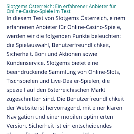
Slotgems Österreich: Ein erfahrener Anbieter für
Online-Casino-Spiele im Test
In diesem Test von Slotgems Österreich, einem
erfahrenen Anbieter für Online-Casino-Spiele,
werden wir die folgenden Punkte beleuchten:
die Spielauswahl, Benutzerfreundlichkeit,
Sicherheit, Boni und Aktionen sowie
Kundenservice. Slotgems bietet eine
beeindruckende Sammlung von Online-Slots,
Tischspielen und Live-Dealer-Spielen, die
speziell auf den österreichischen Markt
zugeschnitten sind. Die Benutzerfreundlichkeit
der Website ist hervorragend, mit einer klaren
Navigation und einer mobilen optimierten
Version. Sicherheit ist ein entscheidendes