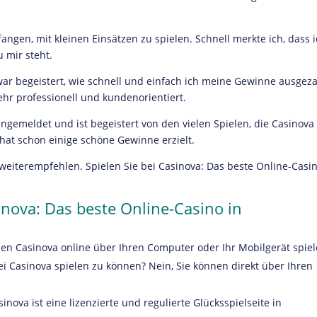
fangen, mit kleinen Einsätzen zu spielen. Schnell merkte ich, dass 
 mir steht.
ar begeistert, wie schnell und einfach ich meine Gewinne ausgeza
r professionell und kundenorientiert.
 angemeldet und ist begeistert von den vielen Spielen, die Casinova
 hat schon einige schöne Gewinne erzielt.
 weiterempfehlen. Spielen Sie bei Casinova: Das beste Online-Casin
inova: Das beste Online-Casino in
en Casinova online über Ihren Computer oder Ihr Mobilgerät spiel
i Casinova spielen zu können? Nein, Sie können direkt über Ihren
sinova ist eine lizenzierte und regulierte Glücksspielseite in