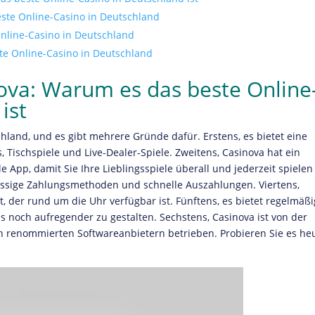
este Online-Casino in Deutschland
nline-Casino in Deutschland
ste Online-Casino in Deutschland
nova: Warum es das beste Online
ist
chland, und es gibt mehrere Gründe dafür. Erstens, es bietet eine
s, Tischspiele und Live-Dealer-Spiele. Zweitens, Casinova hat ein
 App, damit Sie Ihre Lieblingsspiele überall und jederzeit spielen
rlässige Zahlungsmethoden und schnelle Auszahlungen. Viertens,
 der rund um die Uhr verfügbar ist. Fünftens, es bietet regelmäß
 noch aufregender zu gestalten. Sechstens, Casinova ist von der
on renommierten Softwareanbietern betrieben. Probieren Sie es he