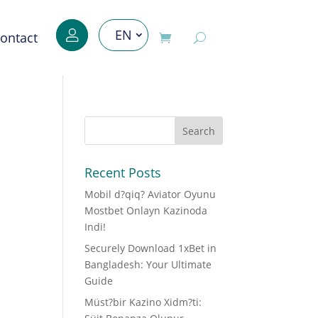
EN
ontact
Recent Posts
Mobil d?qiq? Aviator Oyunu
Mostbet Onlayn Kazinoda
Indi!
Securely Download 1xBet in
Bangladesh: Your Ultimate
Guide
Müst?bir Kazino Xidm?ti: