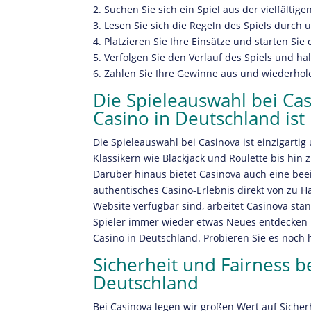
2. Suchen Sie sich ein Spiel aus der vielfältig
3. Lesen Sie sich die Regeln des Spiels durch u
4. Platzieren Sie Ihre Einsätze und starten Sie
5. Verfolgen Sie den Verlauf des Spiels und h
6. Zahlen Sie Ihre Gewinne aus und wiederhol
Die Spieleauswahl bei Ca
Casino in Deutschland ist
Die Spieleauswahl bei Casinova ist einzigartig
Klassikern wie Blackjack und Roulette bis hin 
Darüber hinaus bietet Casinova auch eine bee
authentisches Casino-Erlebnis direkt von zu Ha
Website verfügbar sind, arbeitet Casinova stän
Spieler immer wieder etwas Neues entdecken 
Casino in Deutschland. Probieren Sie es noch 
Sicherheit und Fairness b
Deutschland
Bei Casinova legen wir großen Wert auf Sicher