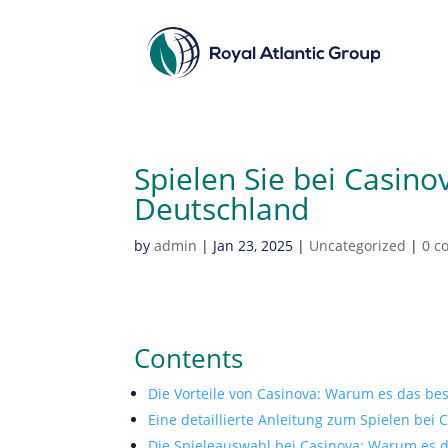
Spielen Sie bei Casino
Deutschland
by
admin
|
Jan 23, 2025
|
Uncategorized
|
0 c
Contents
Die Vorteile von Casinova: Warum es das bes
Eine detaillierte Anleitung zum Spielen bei
Die Spieleauswahl bei Casinova: Warum es d