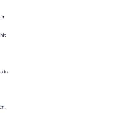
ich
hlt
o in
en.