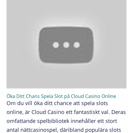
Öka Ditt Chans Spela Slot på Cloud Casino Online
Om du vill öka ditt chance att spela slots
online, är Cloud Casino ett fantastiskt val. Deras
omfattande spelbibliotek innehåller ett stort
antal nättcasinospel, däribland populära slots