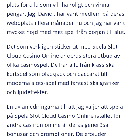
plats för alla som vill ha roligt och vinna
pengar. Jag, David , har varit medlem på deras
webbplats i flera månader nu och jag har varit
mycket nöjd med mitt spel från början till slut.
Det som verkligen sticker ut med Spela Slot
Cloud Casino Online är deras stora utbud av
olika casinospel. De har allt, från klassiska
kortspel som blackjack och baccarat till
moderna slots-spel med fantastiska grafiker
och ljudeffekter.
En av anledningarna till att jag väljer att spela
på Spela Slot Cloud Casino Online istället för
andra casinon online är deras generösa
bonusar och promotioner. De erbjuder