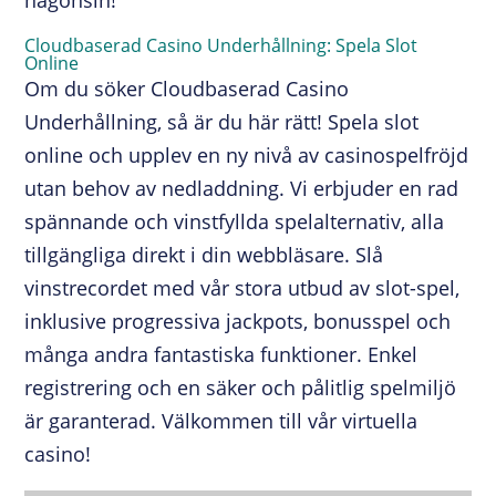
någonsin!
Cloudbaserad Casino Underhållning: Spela Slot
Online
Om du söker Cloudbaserad Casino
Underhållning, så är du här rätt! Spela slot
online och upplev en ny nivå av casinospelfröjd
utan behov av nedladdning. Vi erbjuder en rad
spännande och vinstfyllda spelalternativ, alla
tillgängliga direkt i din webbläsare. Slå
vinstrecordet med vår stora utbud av slot-spel,
inklusive progressiva jackpots, bonusspel och
många andra fantastiska funktioner. Enkel
registrering och en säker och pålitlig spelmiljö
är garanterad. Välkommen till vår virtuella
casino!