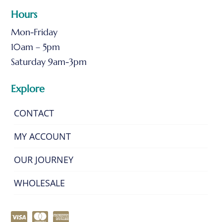
Hours
Mon-Friday
10am – 5pm
Saturday 9am-3pm
Explore
CONTACT
MY ACCOUNT
OUR JOURNEY
WHOLESALE