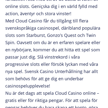
online slots. Geniçska dig i en värld fylld med
action, äventyr och stora vinster!
Med Cloud Casino får du tillgång till flera
svenskspråkiga casinospel, däribland populära
slots som Starburst, Gonzo’s Quest och Twin
Spin. Oavsett om du är en erfaren spelare eller
en nybörjare, kommer du att hitta ett spel som
passar just dig. Slå vinstrekord i våra
progressive slots eller försök lyckan med våra
nya spel. Svensk Casino Unterhållning har allt
som behövs för att ge dig en underbar
casinospelupplevelse!
Nu är det dags att spela Cloud Casino online –
gratis eller för riktiga pengar. För att spela för
pengar behöver du bara skapa ett konto, göra