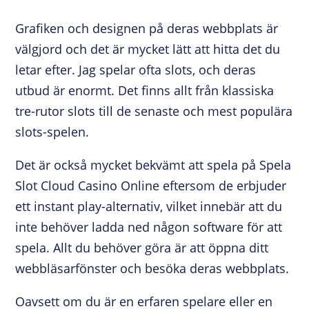
Grafiken och designen på deras webbplats är
välgjord och det är mycket lätt att hitta det du
letar efter. Jag spelar ofta slots, och deras
utbud är enormt. Det finns allt från klassiska
tre-rutor slots till de senaste och mest populära
slots-spelen.
Det är också mycket bekvämt att spela på Spela
Slot Cloud Casino Online eftersom de erbjuder
ett instant play-alternativ, vilket innebär att du
inte behöver ladda ned någon software för att
spela. Allt du behöver göra är att öppna ditt
webbläsarfönster och besöka deras webbplats.
Oavsett om du är en erfaren spelare eller en