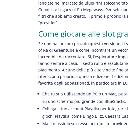
lanciate nel mercato da BluePrint spiccano tit
Goonies e Legacy of Ra Megaways. Per seleziona
filtri che abbiamo creato. Il primo è proprio l
“provider“.
Come giocare alle slot gra
Se non hai ancora provato questa versione, ti 
of Ra di Greentube è come incontrare un vecch
incredibili da raccontare. Sì, l’esploratore impa
fanno sentire a casa. Il sesto rullo è assolutam
piacimento. Alcune delle più alte vincite fino a
riferiscono proprio a questa edizione. L’edizio
favorita degli appassionati, in particolare in E
Che tu stia utilizzando un PC o un Mac, puoi 
su uno schermo più grande con BlueStacks.
Collega il tuo account Playtika per integrare l
giochi Playtika, come Bingo Blitz, Caesars C
Ma il massimo successo per questo provider ar