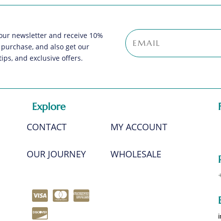
our newsletter and receive 10%
t purchase, and also get our
ips, and exclusive offers.
Explore
CONTACT
MY ACCOUNT
OUR JOURNEY
WHOLESALE