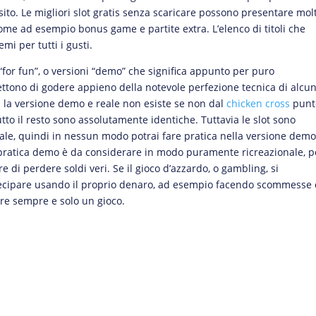
ito. Le migliori slot gratis senza scaricare possono presentare mol
 come ad esempio bonus game e partite extra. L’elenco di titoli che
mi per tutti i gusti.
“for fun”, o versioni “demo” che significa appunto per puro
ettono di godere appieno della notevole perfezione tecnica di alcu
 la versione demo e reale non esiste se non dal
chicken cross
punt
utto il resto sono assolutamente identiche. Tuttavia le slot sono
e, quindi in nessun modo potrai fare pratica nella versione demo
a pratica demo è da considerare in modo puramente ricreazionale, p
e di perdere soldi veri. Se il gioco d’azzardo, o gambling, si
artecipare usando il proprio denaro, ad esempio facendo scommesse 
are sempre e solo un gioco.