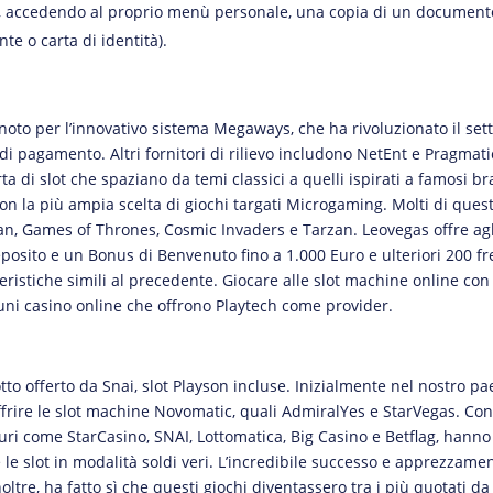
iare, accedendo al proprio menù personale, una copia di un document
nte o carta di identità).
noto per l’innovativo sistema Megaways, che ha rivoluzionato il set
 di pagamento. Altri fornitori di rilievo includono NetEnt e Pragmati
rta di slot che spaziano da temi classici a quelli ispirati a famosi b
on la più ampia scelta di giochi targati Microgaming. Molti di quest
man, Games of Thrones, Cosmic Invaders e Tarzan. Leovegas offre agl
eposito e un Bonus di Benvenuto fino a 1.000 Euro e ulteriori 200 fr
eristiche simili al precedente. Giocare alle slot machine online con
lcuni casino online che offrono Playtech come provider.
tto offerto da Snai, slot Playson incluse. Inizialmente nel nostro pa
frire le slot machine Novomatic, quali AdmiralYes e StarVegas. Con 
curi come StarCasino, SNAI, Lottomatica, Big Casino e Betflag, hanno
e le slot in modalità soldi veri. L’incredibile successo e apprezzame
noltre, ha fatto sì che questi giochi diventassero tra i più quotati da