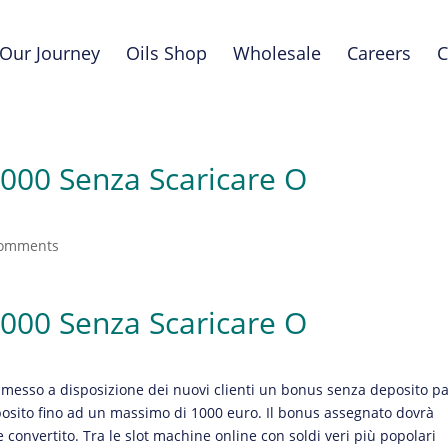
Our Journey
Oils Shop
Wholesale
Careers
C
4000 Senza Scaricare O
comments
4000 Senza Scaricare O
a messo a disposizione dei nuovi clienti un bonus senza deposito pa
osito fino ad un massimo di 1000 euro. Il bonus assegnato dovrà
 convertito. Tra le slot machine online con soldi veri più popolari