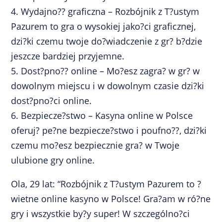
4. Wydajno?? graficzna – Rozbójnik z T?ustym
Pazurem to gra o wysokiej jako?ci graficznej,
dzi?ki czemu twoje do?wiadczenie z gr? b?dzie
jeszcze bardziej przyjemne.
5. Dost?pno?? online – Mo?esz zagra? w gr? w
dowolnym miejscu i w dowolnym czasie dzi?ki
dost?pno?ci online.
6. Bezpiecze?stwo – Kasyna online w Polsce
oferuj? pe?ne bezpiecze?stwo i poufno??, dzi?ki
czemu mo?esz bezpiecznie gra? w Twoje
ulubione gry online.
Ola, 29 lat: “Rozbójnik z T?ustym Pazurem to ?
wietne online kasyno w Polsce! Gra?am w ró?ne
gry i wszystkie by?y super! W szczególno?ci