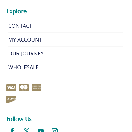
Explore
CONTACT
MY ACCOUNT
OUR JOURNEY
WHOLESALE
Follow Us