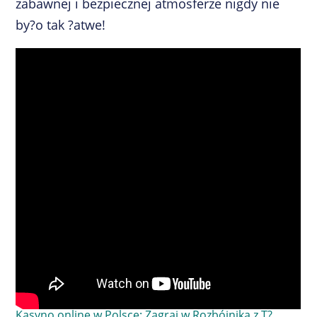
zabawnej i bezpiecznej atmosferze nigdy nie
by?o tak ?atwe!
Kasyno online w Polsce: Zagraj w Rozbójnika z T?