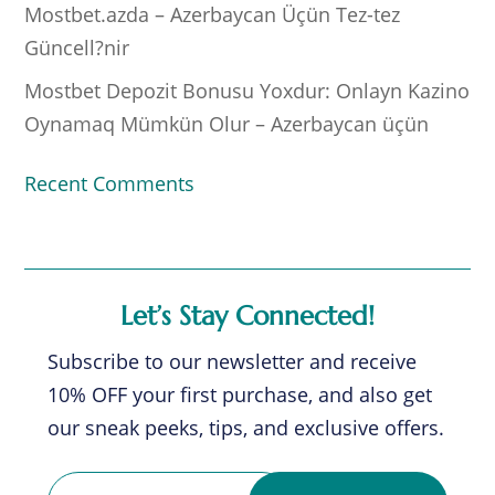
Mostbet.azda – Azerbaycan Üçün Tez-tez
Güncell?nir
Mostbet Depozit Bonusu Yoxdur: Onlayn Kazino
Oynamaq Mümkün Olur – Azerbaycan üçün
Recent Comments
Let’s Stay Connected!
Subscribe to our newsletter and receive
10% OFF your first purchase, and also get
our sneak peeks, tips, and exclusive offers.