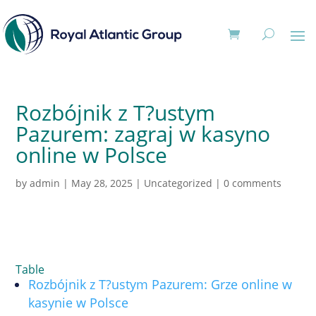
Rozbójnik z T?ustym
Pazurem: zagraj w kasyno
online w Polsce
by
admin
|
May 28, 2025
|
Uncategorized
|
0 comments
Table
Rozbójnik z T?ustym Pazurem: Grze online w
kasynie w Polsce