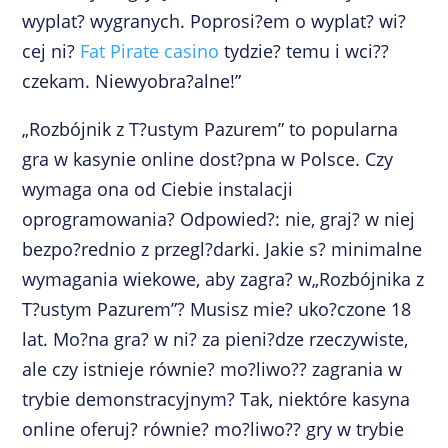
wyplat? wygranych. Poprosi?em o wyplat? wi?
cej ni?
Fat Pirate casino
tydzie? temu i wci??
czekam. Niewyobra?alne!”
„Rozbójnik z T?ustym Pazurem” to popularna
gra w kasynie online dost?pna w Polsce. Czy
wymaga ona od Ciebie instalacji
oprogramowania? Odpowied?: nie, graj? w niej
bezpo?rednio z przegl?darki. Jakie s? minimalne
wymagania wiekowe, aby zagra? w„Rozbójnika z
T?ustym Pazurem”? Musisz mie? uko?czone 18
lat. Mo?na gra? w ni? za pieni?dze rzeczywiste,
ale czy istnieje równie? mo?liwo?? zagrania w
trybie demonstracyjnym? Tak, niektóre kasyna
online oferuj? równie? mo?liwo?? gry w trybie