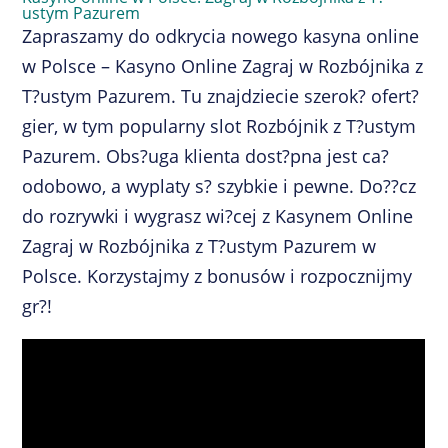
ustym Pazurem
Zapraszamy do odkrycia nowego kasyna online
w Polsce – Kasyno Online Zagraj w Rozbójnika z
T?ustym Pazurem. Tu znajdziecie szerok? ofert?
gier, w tym popularny slot Rozbójnik z T?ustym
Pazurem. Obs?uga klienta dost?pna jest ca?
odobowo, a wyplaty s? szybkie i pewne. Do??cz
do rozrywki i wygrasz wi?cej z Kasynem Online
Zagraj w Rozbójnika z T?ustym Pazurem w
Polsce. Korzystajmy z bonusów i rozpocznijmy
gr?!