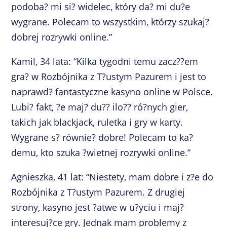
podoba? mi si? widelec, który da? mi du?e
wygrane. Polecam to wszystkim, którzy szukaj?
dobrej rozrywki online.”
Kamil, 34 lata: “Kilka tygodni temu zacz??em
gra? w Rozbójnika z T?ustym Pazurem i jest to
naprawd? fantastyczne kasyno online w Polsce.
Lubi? fakt, ?e maj? du?? ilo?? ró?nych gier,
takich jak blackjack, ruletka i gry w karty.
Wygrane s? równie? dobre! Polecam to ka?
demu, kto szuka ?wietnej rozrywki online.”
Agnieszka, 41 lat: “Niestety, mam dobre i z?e do
Rozbójnika z T?ustym Pazurem. Z drugiej
strony, kasyno jest ?atwe w u?yciu i maj?
interesuj?ce gry. Jednak mam problemy z