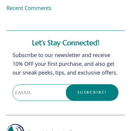
Recent Comments
Let’s Stay Connected!
Subscribe to our newsletter and receive
10% OFF your first purchase, and also get
our sneak peeks, tips, and exclusive offers.
SUSBCRIBE!