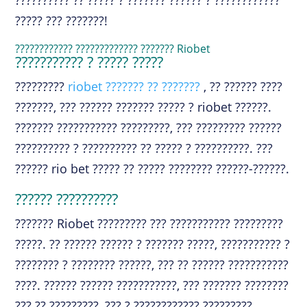
?????????? ?? ????? ? ??????? ?????? ? ????????????
????? ??? ???????!
???????????? ????????????? ??????? Riobet
??????????? ? ????? ?????
?????????
riobet ??????? ?? ???????
, ?? ?????? ????
???????, ??? ?????? ??????? ????? ? riobet ??????.
??????? ??????????? ?????????, ??? ????????? ??????
?????????? ? ?????????? ?? ????? ? ??????????. ???
?????? rio bet ????? ?? ????? ???????? ??????-??????.
?????? ??????????
??????? Riobet ????????? ??? ??????????? ?????????
?????. ?? ?????? ?????? ? ??????? ?????, ??????????? ?
???????? ? ???????? ??????, ??? ?? ?????? ???????????
????. ?????? ?????? ???????????, ??? ??????? ????????
??? ?? ?????????, ??? ? ???????????? ?????????.