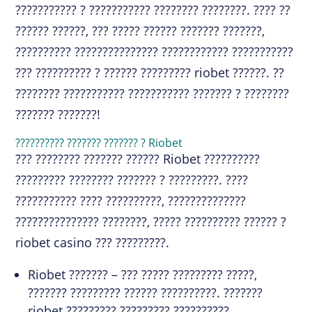
??????????? ? ??????????? ???????? ????????. ???? ??
?????? ??????, ??? ????? ?????? ??????? ???????,
?????????? ??????????????? ???????????? ???????????
??? ?????????? ? ?????? ????????? riobet ??????. ??
???????? ??????????? ??????????? ??????? ? ????????
??????? ???????!
?????????? ??????? ??????? ? Riobet
??? ???????? ??????? ?????? Riobet ??????????
????????? ???????? ??????? ? ?????????. ????
??????????? ???? ??????????, ??????????????
??????????????? ????????, ????? ?????????? ?????? ?
riobet casino ??? ?????????.
Riobet ??????? – ??? ????? ????????? ?????,
??????? ????????? ?????? ??????????. ???????
riobet ????????? ????????? ??????????