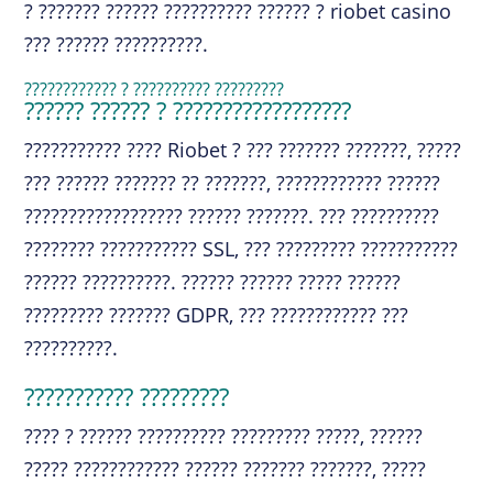
? ??????? ?????? ?????????? ?????? ? riobet casino
??? ?????? ??????????.
???????????? ? ?????????? ?????????
?????? ?????? ? ??????????????????
??????????? ???? Riobet ? ??? ??????? ???????, ?????
??? ?????? ??????? ?? ???????, ???????????? ??????
?????????????????? ?????? ???????. ??? ??????????
???????? ??????????? SSL, ??? ????????? ???????????
?????? ??????????. ?????? ?????? ????? ??????
????????? ??????? GDPR, ??? ???????????? ???
??????????.
??????????? ?????????
???? ? ?????? ?????????? ????????? ?????, ??????
????? ???????????? ?????? ??????? ???????, ?????