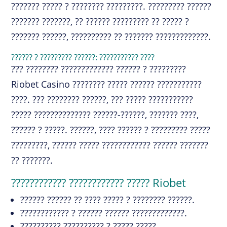
??????? ????? ? ???????? ?????????. ????????? ??????
??????? ???????, ?? ?????? ????????? ?? ????? ?
??????? ??????, ?????????? ?? ??????? ?????????????.
?????? ? ????????? ??????: ??????????? ????
??? ???????? ????????????? ?????? ? ?????????
Riobet Casino ???????? ????? ?????? ???????????
????. ??? ???????? ??????, ??? ????? ???????????
????? ?????????????? ??????-??????, ??????? ????,
?????? ? ?????. ??????, ???? ?????? ? ????????? ?????
?????????, ?????? ????? ???????????? ?????? ???????
?? ???????.
???????????? ???????????? ????? Riobet
?????? ?????? ?? ???? ????? ? ???????? ??????.
???????????? ? ?????? ?????? ?????????????.
?????????? ?????????? ? ????? ?????.