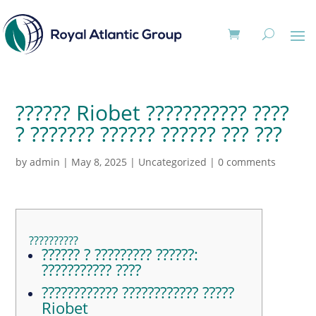
?????? Riobet ??????????? ????
? ??????? ?????? ?????? ??? ???
by
admin
|
May 8, 2025
|
Uncategorized
|
0 comments
??????????
?????? ? ????????? ??????:
??????????? ????
???????????? ???????????? ?????
Riobet