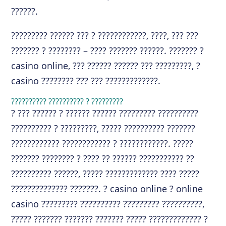
??????.
????????? ?????? ??? ? ????????????, ????, ??? ???
??????? ? ???????? – ???? ??????? ??????. ??????? ?
casino online, ??? ?????? ?????? ??? ?????????, ?
casino ???????? ??? ??? ?????????????.
?????????? ?????????? ? ?????????
? ??? ?????? ? ?????? ?????? ????????? ??????????
?????????? ? ?????????, ????? ?????????? ???????
???????????? ???????????? ? ????????????. ?????
??????? ???????? ? ???? ?? ?????? ??????????? ??
?????????? ??????, ????? ????????????? ???? ?????
?????????????? ???????. ? casino online ? online
casino ????????? ?????????? ????????? ??????????,
????? ??????? ??????? ??????? ????? ????????????? ?