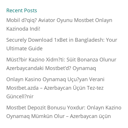
Recent Posts
Mobil d?qiq? Aviator Oyunu Mostbet Onlayn
Kazinoda Indi!
Securely Download 1xBet in Bangladesh: Your
Ultimate Guide
Müst?bir Kazino Xidm?ti: Süit Bonanza Olunur
Azerbaycandaki Mostbet’d? Oynamaq
Onlayn Kasino Oynamaq Uçu?yan Verani
Mostbet.azda – Azerbaycan Üçün Tez-tez
Güncell?nir
Mostbet Depozit Bonusu Yoxdur: Onlayn Kazino
Oynamaq Mümkün Olur – Azerbaycan üçün