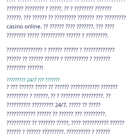
??????? ???????? ? ?????, ?? ? ???????? ???????
??????, ??? ?????? ?? ????????? ??????? ??? ?????????
casino online. ?? ?????? ???? ???????, ??? ????
???????? ????? ?????????? ?????? ? ?????????.
??????????????? ? ?????? ?????? ? ?????????????
?????? ?? ?????? ?????? ? ?????????? ? ???????
???????? ??????!
????????? 24/7 ??? ???????
? ??? ?????? ????? ?? ?????? ???????????? ???????
????????? ? ??????, ?? ? ???????? ?????????. ??
?????????? ????????? 24/7, ????? ?? ?????
???????????? ?????? ?? ?????? ??? ?????????.
?????????? ?? ??????? ?????, ???? ??????????? ??????
?????? ? ?????? ?????????, ?????????? ? ??????