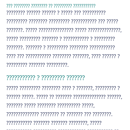
??? ???????? ???????? ?? ????????? ???????????
???????? ?????? ?????? ? ????? ??? ??????????
????????? ???????? ????????? ??????????? ??? ?????
???????. ????? ??????????????? ????? ??????????????,
????? ????????? ??????? ? ??????????? ? ?????????
???????. ??????? ? ????????? ???????? ???????????
???? ??? ??????????? ???????? ???????, ???? ?????? ?
????????? ??????? ?????????.
??????????? ? ????????? ???????
????? ????????? ???????? ???? ? ???????, ????????? ?
?????? ?????. ????? ?? ??????? ?????????????? ??????,
??????? ????? ???????? ?????????? ?????,
?????????????? ???????? ?? ??????? ??? ????????.
??????????? ??????? ??????? ????????, ?????