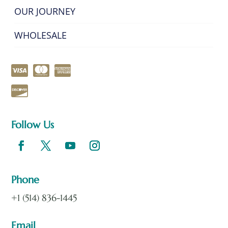
OUR JOURNEY
WHOLESALE
Follow Us
Phone
+1 (514) 836-1445
Email