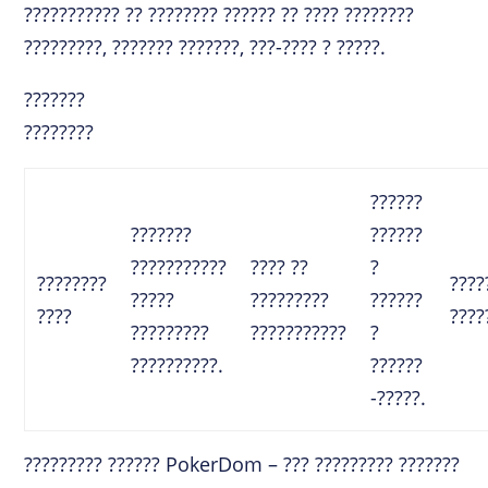
??????????? ?? ???????? ?????? ?? ???? ????????
?????????, ??????? ???????, ???-???? ? ?????.
???????
????????
??????
???????
??????
???????????
???? ??
?
????????
????
?????
?????????
??????
????
????
?????????
???????????
?
??????????.
??????
-?????.
????????? ?????? PokerDom – ??? ????????? ???????