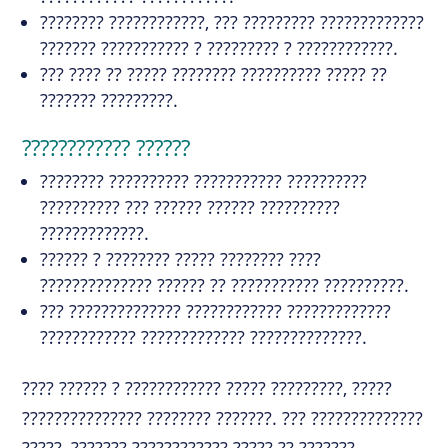
???????? ????????????, ??? ????????? ?????????????
??????? ??????????? ? ????????? ? ????????????.
??? ???? ?? ????? ???????? ?????????? ????? ??
??????? ?????????.
???????????? ??????
???????? ?????????? ??????????? ??????????
?????????? ??? ?????? ?????? ??????????
?????????????.
?????? ? ???????? ????? ???????? ????
?????????????? ?????? ?? ??????????? ??????????.
??? ?????????????? ???????????? ?????????????
???????????? ????????????? ??????????????.
???? ?????? ? ???????????? ????? ?????????, ?????
??????????????? ???????? ???????. ??? ??????????????