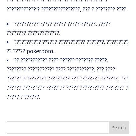
?????, ??????? ???????????? ????? ?? ???????
???????????? ? ????????????????, ??? ? ???????? ????.
?????????? ????? ????? ????? ??????, ?????
???????? ?????????????.
??????????? ?????? ??????????? ???????, ?????????
?? ????? pokerdom.
?? ??????????? ???? ?????? ??????? ?????.
???????? ??????????? ???? ???????????, ??? ????
?????? ? ???????? ????????? ??? ???????? ???????. ???
?????? ????????? ????? ?? ????? ?????????? ??? ???? ?
????? ? ??????.