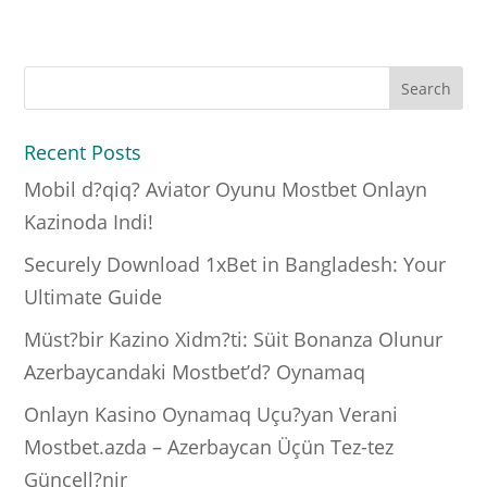
Recent Posts
Mobil d?qiq? Aviator Oyunu Mostbet Onlayn
Kazinoda Indi!
Securely Download 1xBet in Bangladesh: Your
Ultimate Guide
Müst?bir Kazino Xidm?ti: Süit Bonanza Olunur
Azerbaycandaki Mostbet’d? Oynamaq
Onlayn Kasino Oynamaq Uçu?yan Verani
Mostbet.azda – Azerbaycan Üçün Tez-tez
Güncell?nir