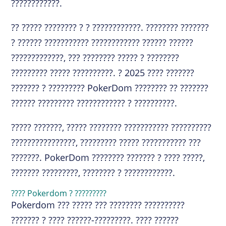
????????????.
?? ????? ???????? ? ? ????????????. ???????? ???????
? ?????? ??????????? ???????????? ?????? ??????
?????????????, ??? ???????? ????? ? ????????
????????? ????? ??????????. ? 2025 ???? ???????
??????? ? ????????? PokerDom ???????? ?? ???????
?????? ????????? ???????????? ? ??????????.
????? ???????, ????? ???????? ??????????? ??????????
????????????????, ????????? ????? ??????????? ???
???????. PokerDom ???????? ??????? ? ???? ?????,
??????? ?????????, ???????? ? ????????????.
???? Pokerdom ? ?????????
Pokerdom ??? ????? ??? ???????? ??????????
??????? ? ???? ??????-?????????. ???? ??????