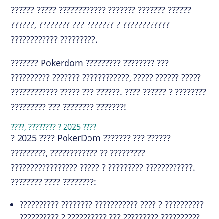
?????? ????? ???????????? ??????? ??????? ??????
??????, ???????? ??? ??????? ? ????????????
???????????? ?????????.
??????? Pokerdom ????????? ???????? ???
?????????? ??????? ????????????, ????? ?????? ?????
???????????? ????? ??? ??????. ???? ?????? ? ????????
????????? ??? ???????? ???????!
????, ???????? ? 2025 ????
? 2025 ???? PokerDom ??????? ??? ??????
?????????, ???????????? ?? ?????????
????????????????? ????? ? ????????? ????????????.
???????? ???? ????????:
?????????? ???????? ??????????? ???? ? ??????????
?????????? ? ?????????? ??? ????????? ??????????.