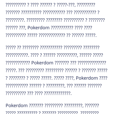
?????????? ? ???? ?????? ? ?????-???, ?????????
??????? ?????????? ??????????? ??? ??????????? ?
?????????. ????????? ???????? ?????????? ? ????????
?????? ???, Pokerdom ??????????? ???? ????
?????????? ????? ????????????? ?? ?????? ?????.
????? ?? ???????? ??????????? ????????? ????????
???????????. ???? ? ?????? ??????????, ?????? ?????
???????????? Pokerdom ??????? ??? ??????????????
?????. ??? ????????? ????????? ?????? ? ??????? ?????
? ???????? ? ????? ?????. ????? ????, Pokerdom ????
??????????? ?????? ? ?????????, ??? ?????? ???????
?????????? ??? ???? ?????????????.
Pokerdom ??????? ????????? ?????????, ???????
????? ?????????? ? ??????? ??????????. ?????????