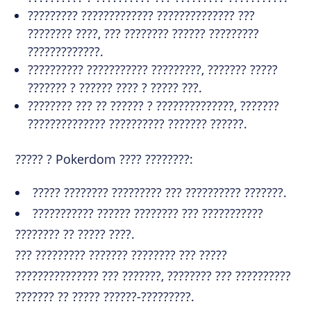
????????? ????????????? ?????????????? ???
???????? ????, ??? ???????? ?????? ?????????
?????????????.
?????????? ??????????? ?????????, ??????? ?????
??????? ? ?????? ???? ? ????? ???.
???????? ??? ?? ?????? ? ??????????????, ???????
?????????????? ?????????? ??????? ??????.
????? ? Pokerdom ???? ????????:
????? ???????? ????????? ??? ?????????? ???????.
??????????? ?????? ???????? ??? ???????????
???????? ?? ????? ????.
??? ????????? ??????? ???????? ??? ?????
??????????????? ??? ???????, ???????? ??? ??????????
??????? ?? ????? ??????-?????????.