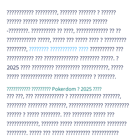
??????????? ?????????, ??????? ??????? ? ??????
?????? ?????? ???????? ??????? ????? ??????
-????????. ?????????? ?? ????, ????????????? ?? ??
???????????? ?????, ????? ??? ????? ???? ? ?????????
????????,
???????? ??????????? ????
?????????? ???
??????????? ??? ?????????????? ???????? ?????. ?
2025 ???? ????????? ?????????? ???????????, ?????
????? ????????????? ?????? ????????? ? ???????.
??????????? ????????? Pokerdom ? 2025 ????
??? ???, ??? ???????????? ? ????????????? ???????,
???????? ???????? ???????, ?????????????? ??????????
?????? ? ????? ????????. ??? ???????? ????? ???
?????????????, ??????? ????? ????????????? ????????
????????. ????? ??? ????? ?????????? ???????????