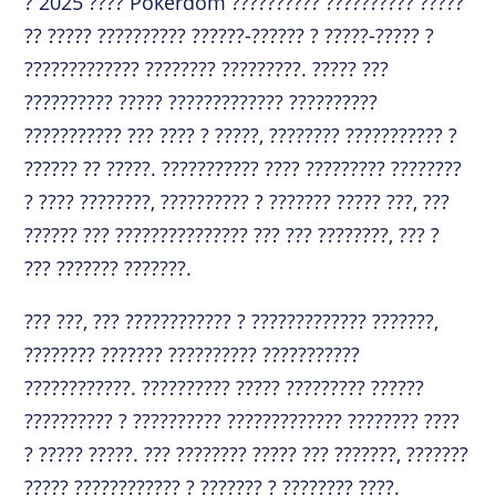
? 2025 ???? Pokerdom ?????????? ?????????? ?????
?? ????? ?????????? ??????-?????? ? ?????-????? ?
????????????? ???????? ?????????. ????? ???
?????????? ????? ????????????? ??????????
??????????? ??? ???? ? ?????, ???????? ??????????? ?
?????? ?? ?????. ??????????? ???? ????????? ????????
? ???? ????????, ?????????? ? ??????? ????? ???, ???
?????? ??? ??????????????? ??? ??? ????????, ??? ?
??? ??????? ???????.
??? ???, ??? ???????????? ? ????????????? ???????,
???????? ??????? ?????????? ???????????
????????????. ?????????? ????? ????????? ??????
?????????? ? ?????????? ????????????? ???????? ????
? ????? ?????. ??? ???????? ????? ??? ???????, ???????
????? ???????????? ? ??????? ? ???????? ????.