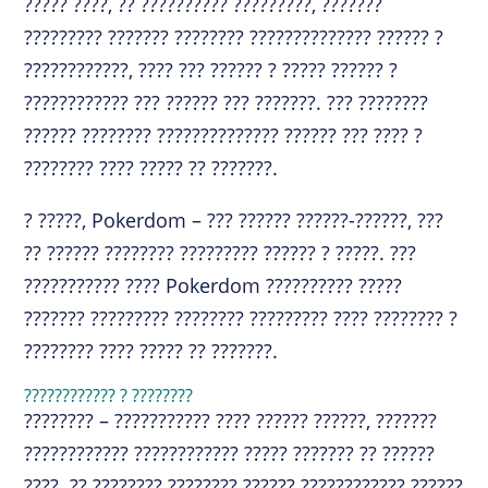
????? ????, ?? ?????????? ?????????, ???????
????????? ??????? ???????? ?????????????? ?????? ?
????????????, ???? ??? ?????? ? ????? ?????? ?
???????????? ??? ?????? ??? ???????. ??? ????????
?????? ???????? ?????????????? ?????? ??? ???? ?
???????? ???? ????? ?? ???????.
? ?????, Pokerdom – ??? ?????? ??????-??????, ???
?? ?????? ???????? ????????? ?????? ? ?????. ???
??????????? ???? Pokerdom ?????????? ?????
??????? ????????? ???????? ????????? ???? ???????? ?
???????? ???? ????? ?? ???????.
???????????? ? ????????
???????? – ??????????? ???? ?????? ??????, ???????
???????????? ???????????? ????? ??????? ?? ??????
????. ?? ???????? ???????? ?????? ???????????? ??????