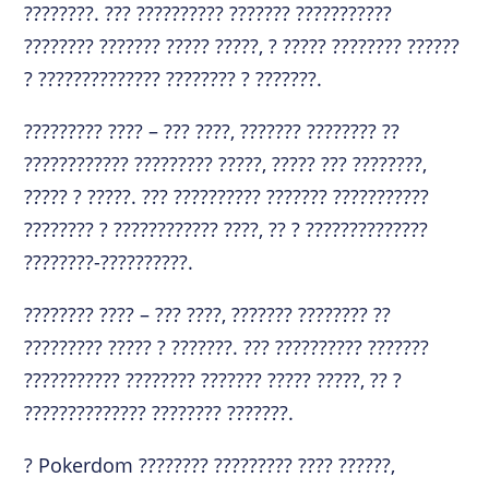
????????. ??? ?????????? ??????? ???????????
???????? ??????? ????? ?????, ? ????? ???????? ??????
? ?????????????? ???????? ? ???????.
????????? ???? – ??? ????, ??????? ???????? ??
???????????? ????????? ?????, ????? ??? ????????,
????? ? ?????. ??? ?????????? ??????? ???????????
???????? ? ???????????? ????, ?? ? ??????????????
????????-??????????.
???????? ???? – ??? ????, ??????? ???????? ??
????????? ????? ? ???????. ??? ?????????? ???????
??????????? ???????? ??????? ????? ?????, ?? ?
?????????????? ???????? ???????.
? Pokerdom ???????? ????????? ???? ??????,