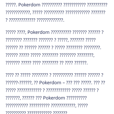
?????. Pokerdom ?????????? ??????????? ??????????
????????????, ????? ?????????? ???????????? ???????
? ????????????? ?????????????.
????? ????, Pokerdom ?????????? ??????? ?????? ?
???????? ??????? ??????? ? ?????, ??????? ?????
?????? ?? ?????? ?????? ? ????? ???????? ????????.
?????? ????? ????? ???????? ???????? ????????,
??????? ????? ???? ???????? ?? ???? ??????.
???? ?? ????? ???????? ? ?????????? ?????? ?????? ?
??????-??????, ?? Pokerdom – ??? ??? ?????. ??? ??
????? ???????????? ? ???????????? ????? ?????? ?
???????, ?????? ??? Pokerdom ??????????
??????????? ?????????? ????????????, ?????
?????????? ???????????? ???????.