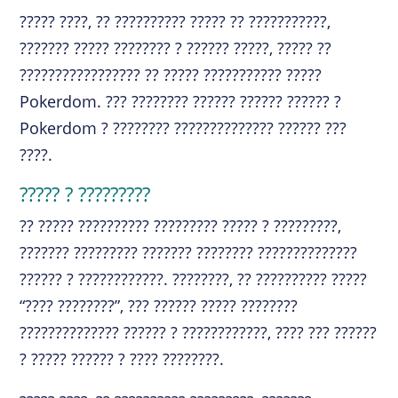
????? ????, ?? ?????????? ????? ?? ???????????,
??????? ????? ???????? ? ?????? ?????, ????? ??
????????????????? ?? ????? ??????????? ?????
Pokerdom. ??? ???????? ?????? ?????? ?????? ?
Pokerdom ? ???????? ?????????????? ?????? ???
????.
????? ? ?????????
?? ????? ?????????? ????????? ????? ? ?????????,
??????? ????????? ??????? ???????? ??????????????
?????? ? ????????????. ????????, ?? ?????????? ?????
“???? ????????”, ??? ?????? ????? ????????
?????????????? ?????? ? ????????????, ???? ??? ??????
? ????? ?????? ? ???? ????????.