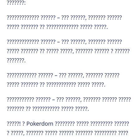
???????:
????????????? ?????? – ??? ??????, ??????? ??????
????? ??????? ?? ????????????? ????? ?????.
????????????? ?????? – ??? ??????, ??????? ??????
????? ??????? ?? ????? ?????, ??????? ?????? ? ??????
???????.
???????????? ?????? – ??? ??????, ??????? ??????
????? ??????? ?? ???????????? ????? ?????.
??????????? ?????? – ??? ??????, ??????? ?????? ?????
??????? ?? ??????????? ????? ?????.
?????! ? Pokerdom ???????? ????? ????????? ??????
? ?????, ??????? ????? ?????? ??????? ????????? ????