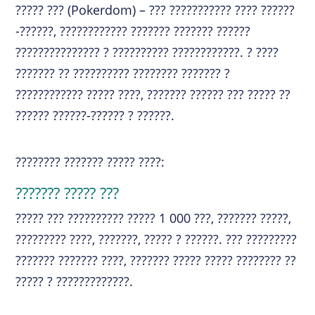
????? ??? (Pokerdom) – ??? ??????????? ???? ??????
-??????, ???????????? ??????? ??????? ??????
??????????????? ? ?????????? ????????????. ? ????
??????? ?? ?????????? ???????? ??????? ?
???????????? ????? ????, ??????? ?????? ??? ????? ??
?????? ??????-?????? ? ??????.
???????? ??????? ????? ????:
??????? ????? ???
????? ??? ?????????? ????? 1 000 ???, ??????? ?????,
????????? ????, ???????, ????? ? ??????. ??? ?????????
??????? ??????? ????, ??????? ????? ????? ???????? ??
????? ? ?????????????.