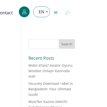
EN
ontact
Recent Posts
Mobil d?qiq? Aviator Oyunu
Mostbet Onlayn Kazinoda
Indi!
Securely Download 1xBet in
Bangladesh: Your Ultimate
Guide
Müst?bir Kazino Xidm?ti: