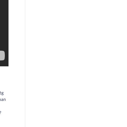
ég
yban
?