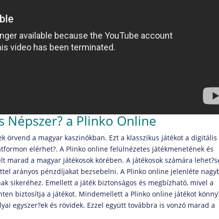
s Népszer? a Plinko Online
k örvend a magyar kaszinókban. Ezt a klasszikus játékot a digitális
latformon elérhet?. A Plinko online felülnézetes játékmenetének és
elt marad a magyar játékosok körében. A játékosok számára lehet?s
inttel arányos pénzdíjakat bezsebelni. A Plinko online jelenléte nag
ak sikeréhez. Emellett a játék biztonságos és megbízható, mivel a
en biztosítja a játékot. Mindemellett a Plinko online játékot könny
lyai egyszer?ek és rövidek. Ezzel együtt továbbra is vonzó marad a