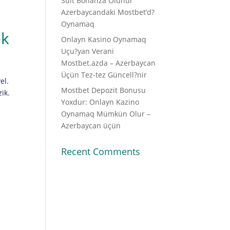
Süit Bonanza Olunur
Azerbaycandaki Mostbet’d?
Oynamaq
ék
Onlayn Kasino Oynamaq
Uçu?yan Verani
Mostbet.azda – Azerbaycan
Üçün Tez-tez Güncell?nir
el.
Mostbet Depozit Bonusu
ik.
Yoxdur: Onlayn Kazino
Oynamaq Mümkün Olur –
Azerbaycan üçün
Recent Comments