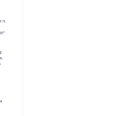
e is
t!”
ng
e.
o
 a