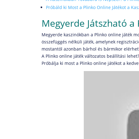
Próbáld ki Most a Plinko Online Játékot a Ka
Megyerde Játszható a 
Megyerde kaszinókban a Plinko online játék mo
összefüggés nélküli játék, amelynek regisztráció 
mostantól azonban bárhol és bármikor elérhet?
A Plinko online játék változatos beállítási leh
Próbálja ki most a Plinko online játékot a ked