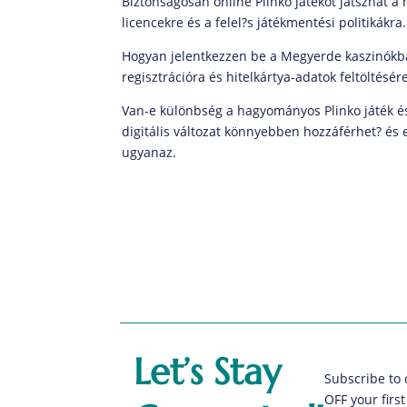
Biztonságosan online Plinko játékot játszhat a
licencekre és a felel?s játékmentési politikákra.
Hogyan jelentkezzen be a Megyerde kaszinókba,
regisztrációra és hitelkártya-adatok feltöltésér
Van-e különbség a hagyományos Plinko játék és
digitális változat könnyebben hozzáférhet? és 
ugyanaz.
Let’s Stay
Subscribe to 
OFF your firs