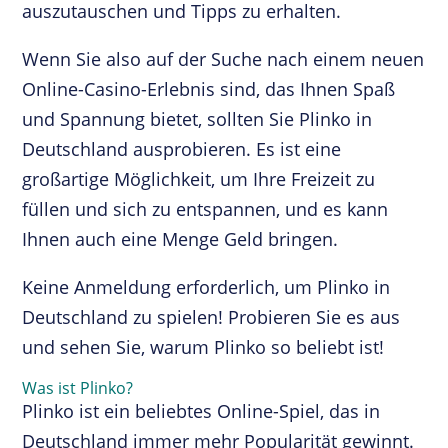
auszutauschen und Tipps zu erhalten.
Wenn Sie also auf der Suche nach einem neuen
Online-Casino-Erlebnis sind, das Ihnen Spaß
und Spannung bietet, sollten Sie Plinko in
Deutschland ausprobieren. Es ist eine
großartige Möglichkeit, um Ihre Freizeit zu
füllen und sich zu entspannen, und es kann
Ihnen auch eine Menge Geld bringen.
Keine Anmeldung erforderlich, um Plinko in
Deutschland zu spielen! Probieren Sie es aus
und sehen Sie, warum Plinko so beliebt ist!
Was ist Plinko?
Plinko ist ein beliebtes Online-Spiel, das in
Deutschland immer mehr Popularität gewinnt.