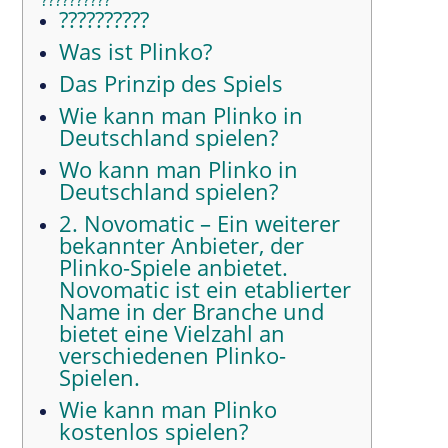
??????????
??????????
Was
ist Plinko?
Das
Prinzip des Spiels
Wie
kann man Plinko in
Deutschland spielen?
Wo
kann man Plinko in
Deutschland spielen?
2.
Novomatic – Ein weiterer
bekannter Anbieter, der
Plinko-Spiele anbietet.
Novomatic ist ein etablierter
Name in der Branche und
bietet eine Vielzahl an
verschiedenen Plinko-
Spielen.
Wie
kann man Plinko
kostenlos spielen?