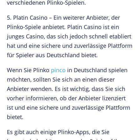
verschiedenen Plinko-Spielen.
5. Platin Casino – Ein weiterer Anbieter, der
Plinko-Spiele anbietet. Platin Casino ist ein
junges Casino, das sich jedoch schnell etabliert
hat und eine sichere und zuverlässige Plattform
für Spieler aus Deutschland bietet.
Wenn Sie Plinko
pinco
in Deutschland spielen
möchten, sollten Sie sich an einen dieser
Anbieter wenden. Es ist wichtig, dass Sie sich
vorher informieren, ob der Anbieter lizenziert
ist und eine sichere und zuverlässige Plattform
bietet.
Es gibt auch einige Plinko-Apps, die Sie