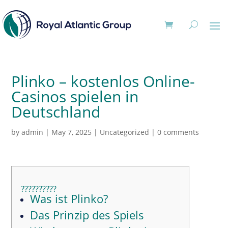
Plinko – kostenlos Online-
Casinos spielen in
Deutschland
by
admin
|
May 7, 2025
|
Uncategorized
|
0 comments
??????????
Was
ist Plinko?
Das
Prinzip des Spiels