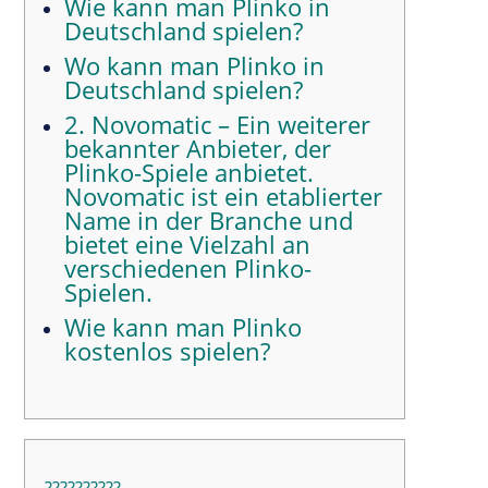
Wie
kann man Plinko in
Deutschland spielen?
Wo
kann man Plinko in
Deutschland spielen?
2.
Novomatic – Ein weiterer
bekannter Anbieter, der
Plinko-Spiele anbietet.
Novomatic ist ein etablierter
Name in der Branche und
bietet eine Vielzahl an
verschiedenen Plinko-
Spielen.
Wie
kann man Plinko
kostenlos spielen?