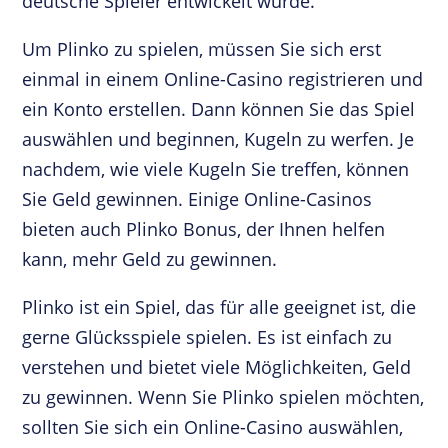
deutsche Spieler entwickelt wurde.
Um Plinko zu spielen, müssen Sie sich erst
einmal in einem Online-Casino registrieren und
ein Konto erstellen. Dann können Sie das Spiel
auswählen und beginnen, Kugeln zu werfen. Je
nachdem, wie viele Kugeln Sie treffen, können
Sie Geld gewinnen. Einige Online-Casinos
bieten auch Plinko Bonus, der Ihnen helfen
kann, mehr Geld zu gewinnen.
Plinko ist ein Spiel, das für alle geeignet ist, die
gerne Glücksspiele spielen. Es ist einfach zu
verstehen und bietet viele Möglichkeiten, Geld
zu gewinnen. Wenn Sie Plinko spielen möchten,
sollten Sie sich ein Online-Casino auswählen,