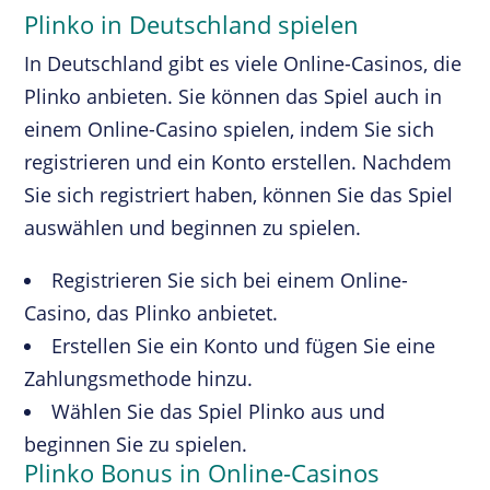
Plinko in Deutschland spielen
In Deutschland gibt es viele Online-Casinos, die
Plinko anbieten. Sie können das Spiel auch in
einem Online-Casino spielen, indem Sie sich
registrieren und ein Konto erstellen. Nachdem
Sie sich registriert haben, können Sie das Spiel
auswählen und beginnen zu spielen.
Registrieren Sie sich bei einem Online-
Casino, das Plinko anbietet.
Erstellen Sie ein Konto und fügen Sie eine
Zahlungsmethode hinzu.
Wählen Sie das Spiel Plinko aus und
beginnen Sie zu spielen.
Plinko Bonus in Online-Casinos