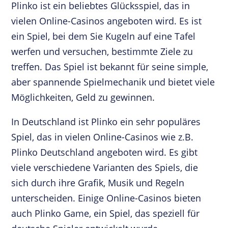
Plinko ist ein beliebtes Glücksspiel, das in
vielen Online-Casinos angeboten wird. Es ist
ein Spiel, bei dem Sie Kugeln auf eine Tafel
werfen und versuchen, bestimmte Ziele zu
treffen. Das Spiel ist bekannt für seine simple,
aber spannende Spielmechanik und bietet viele
Möglichkeiten, Geld zu gewinnen.
In Deutschland ist Plinko ein sehr populäres
Spiel, das in vielen Online-Casinos wie z.B.
Plinko Deutschland angeboten wird. Es gibt
viele verschiedene Varianten des Spiels, die
sich durch ihre Grafik, Musik und Regeln
unterscheiden. Einige Online-Casinos bieten
auch Plinko Game, ein Spiel, das speziell für