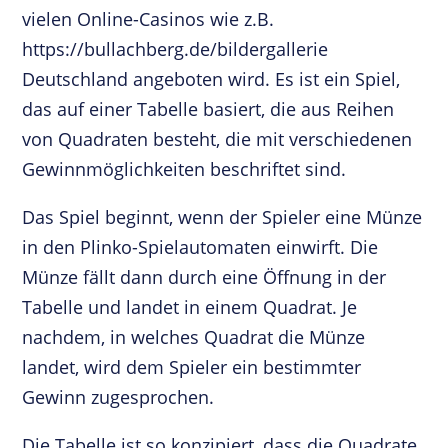
vielen Online-Casinos wie z.B.
https://bullachberg.de/bildergallerie
Deutschland angeboten wird. Es ist ein Spiel,
das auf einer Tabelle basiert, die aus Reihen
von Quadraten besteht, die mit verschiedenen
Gewinnmöglichkeiten beschriftet sind.
Das Spiel beginnt, wenn der Spieler eine Münze
in den Plinko-Spielautomaten einwirft. Die
Münze fällt dann durch eine Öffnung in der
Tabelle und landet in einem Quadrat. Je
nachdem, in welches Quadrat die Münze
landet, wird dem Spieler ein bestimmter
Gewinn zugesprochen.
Die Tabelle ist so konzipiert, dass die Quadrate