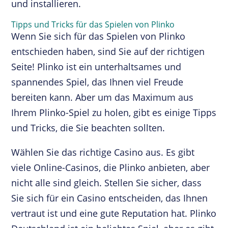
und installieren.
Tipps und Tricks für das Spielen von Plinko
Wenn Sie sich für das Spielen von Plinko
entschieden haben, sind Sie auf der richtigen
Seite! Plinko ist ein unterhaltsames und
spannendes Spiel, das Ihnen viel Freude
bereiten kann. Aber um das Maximum aus
Ihrem Plinko-Spiel zu holen, gibt es einige Tipps
und Tricks, die Sie beachten sollten.
Wählen Sie das richtige Casino aus. Es gibt
viele Online-Casinos, die Plinko anbieten, aber
nicht alle sind gleich. Stellen Sie sicher, dass
Sie sich für ein Casino entscheiden, das Ihnen
vertraut ist und eine gute Reputation hat. Plinko