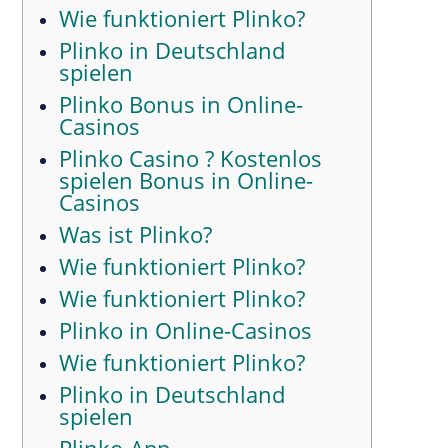
Wie
funktioniert Plinko?
Plinko
in Deutschland
spielen
Plinko
Bonus in Online-
Casinos
Plinko
Casino ? Kostenlos
spielen Bonus in Online-
Casinos
Was
ist Plinko?
Wie
funktioniert Plinko?
Wie
funktioniert Plinko?
Plinko
in Online-Casinos
Wie
funktioniert Plinko?
Plinko
in Deutschland
spielen