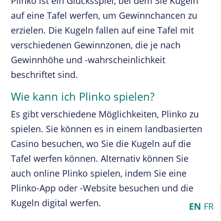
Plinko ist ein Glücksspiel, bei dem Sie Kugeln
auf eine Tafel werfen, um Gewinnchancen zu
erzielen. Die Kugeln fallen auf eine Tafel mit
verschiedenen Gewinnzonen, die je nach
Gewinnhöhe und -wahrscheinlichkeit
beschriftet sind.
Wie kann ich Plinko spielen?
Es gibt verschiedene Möglichkeiten, Plinko zu
spielen. Sie können es in einem landbasierten
Casino besuchen, wo Sie die Kugeln auf die
Tafel werfen können. Alternativ können Sie
auch online Plinko spielen, indem Sie eine
Plinko-App oder -Website besuchen und die
Kugeln digital werfen.
EN
FR