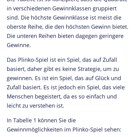
in verschiedenen Gewinnklassen gruppiert
sind. Die höchste Gewinnklasse ist meist die
oberste Reihe, die den höchsten Gewinn bietet.
Die unteren Reihen bieten dagegen geringere
Gewinne.
Das Plinko-Spiel ist ein Spiel, das auf Zufall
basiert, daher gibt es keine Strategie, um zu
gewinnen. Es ist ein Spiel, das auf Glück und
Zufall basiert. Es ist jedoch ein Spiel, das viele
Menschen begeistert, da es so einfach und
leicht zu verstehen ist.
In Tabelle 1 können Sie die
Gewinnmöglichkeiten im Plinko-Spiel sehen: