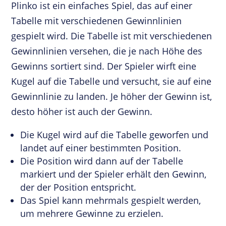
Plinko ist ein einfaches Spiel, das auf einer
Tabelle mit verschiedenen Gewinnlinien
gespielt wird. Die Tabelle ist mit verschiedenen
Gewinnlinien versehen, die je nach Höhe des
Gewinns sortiert sind. Der Spieler wirft eine
Kugel auf die Tabelle und versucht, sie auf eine
Gewinnlinie zu landen. Je höher der Gewinn ist,
desto höher ist auch der Gewinn.
Die Kugel wird auf die Tabelle geworfen und
landet auf einer bestimmten Position.
Die Position wird dann auf der Tabelle
markiert und der Spieler erhält den Gewinn,
der der Position entspricht.
Das Spiel kann mehrmals gespielt werden,
um mehrere Gewinne zu erzielen.