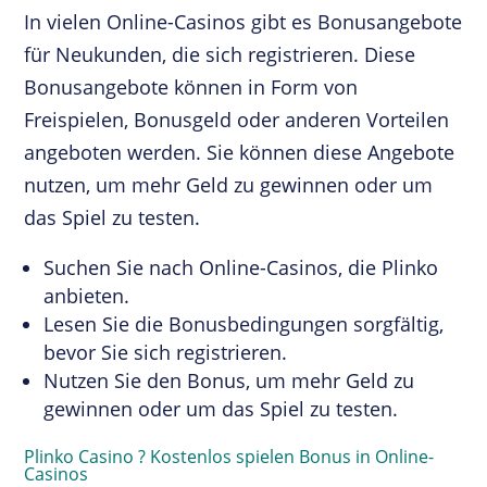
In vielen Online-Casinos gibt es Bonusangebote
für Neukunden, die sich registrieren. Diese
Bonusangebote können in Form von
Freispielen, Bonusgeld oder anderen Vorteilen
angeboten werden. Sie können diese Angebote
nutzen, um mehr Geld zu gewinnen oder um
das Spiel zu testen.
Suchen Sie nach Online-Casinos, die Plinko
anbieten.
Lesen Sie die Bonusbedingungen sorgfältig,
bevor Sie sich registrieren.
Nutzen Sie den Bonus, um mehr Geld zu
gewinnen oder um das Spiel zu testen.
Plinko Casino ? Kostenlos spielen Bonus in Online-
Casinos