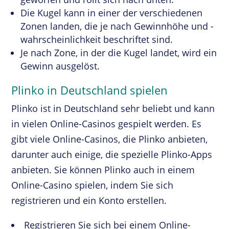
Die Kugel kann in einer der verschiedenen
Zonen landen, die je nach Gewinnhöhe und -
wahrscheinlichkeit beschriftet sind.
Je nach Zone, in der die Kugel landet, wird ein
Gewinn ausgelöst.
Plinko in Deutschland spielen
Plinko ist in Deutschland sehr beliebt und kann
in vielen Online-Casinos gespielt werden. Es
gibt viele Online-Casinos, die Plinko anbieten,
darunter auch einige, die spezielle Plinko-Apps
anbieten. Sie können Plinko auch in einem
Online-Casino spielen, indem Sie sich
registrieren und ein Konto erstellen.
Registrieren Sie sich bei einem Online-