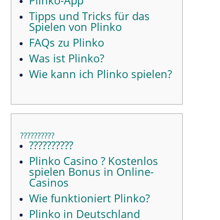
Plinko-App
Tipps
und Tricks für das
Spielen von Plinko
FAQs
zu Plinko
Was
ist Plinko?
Wie
kann ich Plinko spielen?
??????????
??????????
Plinko
Casino ? Kostenlos
spielen Bonus in Online-
Casinos
Wie
funktioniert Plinko?
Plinko
in Deutschland