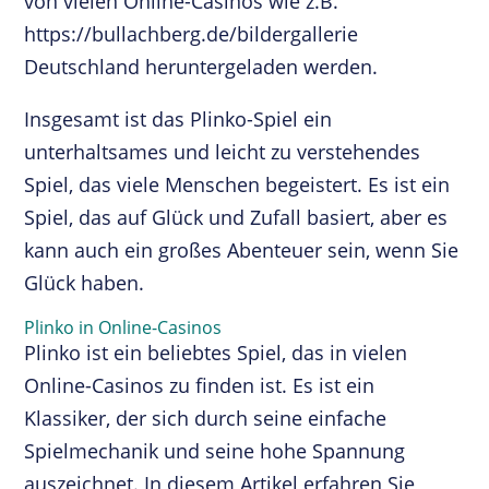
von vielen Online-Casinos wie z.B.
https://bullachberg.de/bildergallerie
Deutschland heruntergeladen werden.
Insgesamt ist das Plinko-Spiel ein
unterhaltsames und leicht zu verstehendes
Spiel, das viele Menschen begeistert. Es ist ein
Spiel, das auf Glück und Zufall basiert, aber es
kann auch ein großes Abenteuer sein, wenn Sie
Glück haben.
Plinko in Online-Casinos
Plinko ist ein beliebtes Spiel, das in vielen
Online-Casinos zu finden ist. Es ist ein
Klassiker, der sich durch seine einfache
Spielmechanik und seine hohe Spannung
auszeichnet. In diesem Artikel erfahren Sie