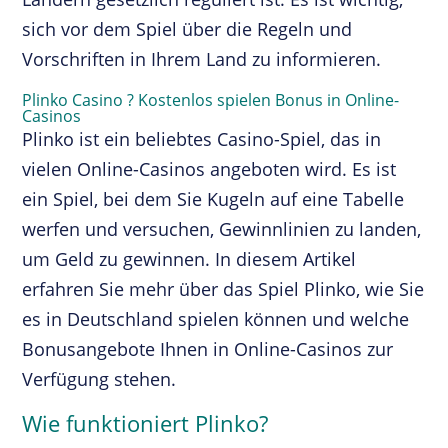
sich vor dem Spiel über die Regeln und
Vorschriften in Ihrem Land zu informieren.
Plinko Casino ? Kostenlos spielen Bonus in Online-
Casinos
Plinko ist ein beliebtes Casino-Spiel, das in
vielen Online-Casinos angeboten wird. Es ist
ein Spiel, bei dem Sie Kugeln auf eine Tabelle
werfen und versuchen, Gewinnlinien zu landen,
um Geld zu gewinnen. In diesem Artikel
erfahren Sie mehr über das Spiel Plinko, wie Sie
es in Deutschland spielen können und welche
Bonusangebote Ihnen in Online-Casinos zur
Verfügung stehen.
Wie funktioniert Plinko?