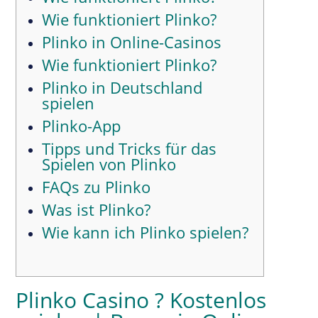
Wie funktioniert Plinko?
Plinko in Online-Casinos
Wie funktioniert Plinko?
Plinko in Deutschland
spielen
Plinko-App
Tipps und Tricks für das
Spielen von Plinko
FAQs zu Plinko
Was ist Plinko?
Wie kann ich Plinko spielen?
Plinko Casino ? Kostenlos