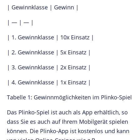
| Gewinnklasse | Gewinn |
| — | — |
| 1. Gewinnklasse | 10x Einsatz |
| 2. Gewinnklasse | 5x Einsatz |
| 3. Gewinnklasse | 2x Einsatz |
| 4. Gewinnklasse | 1x Einsatz |
Tabelle 1: Gewinnmöglichkeiten im Plinko-Spiel
Das Plinko-Spiel ist auch als App erhältlich, so
dass Sie es auch auf Ihrem Mobilgerät spielen
können. Die Plinko-App ist kostenlos und kann