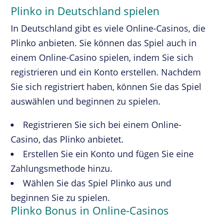
Plinko in Deutschland spielen
In Deutschland gibt es viele Online-Casinos, die
Plinko anbieten. Sie können das Spiel auch in
einem Online-Casino spielen, indem Sie sich
registrieren und ein Konto erstellen. Nachdem
Sie sich registriert haben, können Sie das Spiel
auswählen und beginnen zu spielen.
Registrieren Sie sich bei einem Online-
Casino, das Plinko anbietet.
Erstellen Sie ein Konto und fügen Sie eine
Zahlungsmethode hinzu.
Wählen Sie das Spiel Plinko aus und
beginnen Sie zu spielen.
Plinko Bonus in Online-Casinos