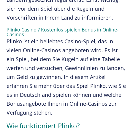
sich vor dem Spiel über die Regeln und
Vorschriften in Ihrem Land zu informieren.
Plinko Casino ? Kostenlos spielen Bonus in Online-
Casinos
Plinko ist ein beliebtes Casino-Spiel, das in
vielen Online-Casinos angeboten wird. Es ist
ein Spiel, bei dem Sie Kugeln auf eine Tabelle
werfen und versuchen, Gewinnlinien zu landen,
um Geld zu gewinnen. In diesem Artikel
erfahren Sie mehr über das Spiel Plinko, wie Sie
es in Deutschland spielen können und welche
Bonusangebote Ihnen in Online-Casinos zur
Verfügung stehen.
Wie funktioniert Plinko?