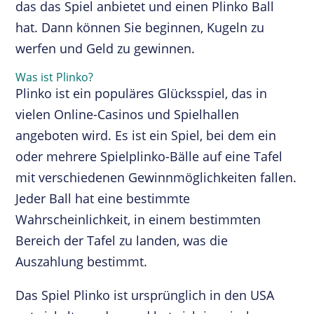
das das Spiel anbietet und einen Plinko Ball
hat. Dann können Sie beginnen, Kugeln zu
werfen und Geld zu gewinnen.
Was ist Plinko?
Plinko ist ein populäres Glücksspiel, das in
vielen Online-Casinos und Spielhallen
angeboten wird. Es ist ein Spiel, bei dem ein
oder mehrere Spielplinko-Bälle auf eine Tafel
mit verschiedenen Gewinnmöglichkeiten fallen.
Jeder Ball hat eine bestimmte
Wahrscheinlichkeit, in einem bestimmten
Bereich der Tafel zu landen, was die
Auszahlung bestimmt.
Das Spiel Plinko ist ursprünglich in den USA