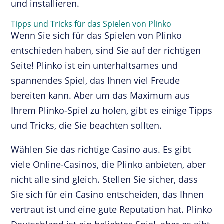
und installieren.
Tipps und Tricks für das Spielen von Plinko
Wenn Sie sich für das Spielen von Plinko
entschieden haben, sind Sie auf der richtigen
Seite! Plinko ist ein unterhaltsames und
spannendes Spiel, das Ihnen viel Freude
bereiten kann. Aber um das Maximum aus
Ihrem Plinko-Spiel zu holen, gibt es einige Tipps
und Tricks, die Sie beachten sollten.
Wählen Sie das richtige Casino aus. Es gibt
viele Online-Casinos, die Plinko anbieten, aber
nicht alle sind gleich. Stellen Sie sicher, dass
Sie sich für ein Casino entscheiden, das Ihnen
vertraut ist und eine gute Reputation hat. Plinko