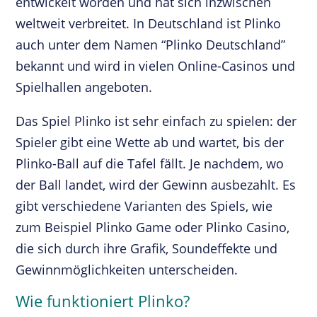
entwickelt worden und hat sich inzwischen
weltweit verbreitet. In Deutschland ist Plinko
auch unter dem Namen “Plinko Deutschland”
bekannt und wird in vielen Online-Casinos und
Spielhallen angeboten.
Das Spiel Plinko ist sehr einfach zu spielen: der
Spieler gibt eine Wette ab und wartet, bis der
Plinko-Ball auf die Tafel fällt. Je nachdem, wo
der Ball landet, wird der Gewinn ausbezahlt. Es
gibt verschiedene Varianten des Spiels, wie
zum Beispiel Plinko Game oder Plinko Casino,
die sich durch ihre Grafik, Soundeffekte und
Gewinnmöglichkeiten unterscheiden.
Wie funktioniert Plinko?