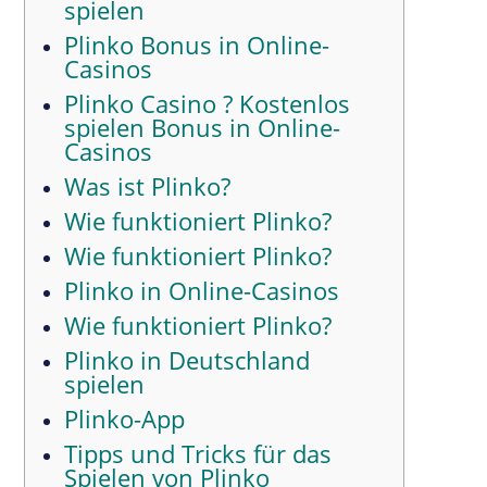
spielen
Plinko
Bonus in Online-
Casinos
Plinko
Casino ? Kostenlos
spielen Bonus in Online-
Casinos
Was
ist Plinko?
Wie
funktioniert Plinko?
Wie
funktioniert Plinko?
Plinko
in Online-Casinos
Wie
funktioniert Plinko?
Plinko
in Deutschland
spielen
Plinko-App
Tipps
und Tricks für das
Spielen von Plinko