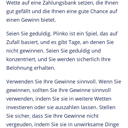
Wette auf eine Zahlungsbank setzen, die Ihnen
gut gefällt und die Ihnen eine gute Chance auf
einen Gewinn bietet.
Seien Sie geduldig. Plinko ist ein Spiel, das auf
Zufall basiert, und es gibt Tage, an denen Sie
nicht gewinnen. Seien Sie geduldig und
konzentriert, und Sie werden sicherlich Ihre
Belohnung erhalten.
Verwenden Sie Ihre Gewinne sinnvoll. Wenn Sie
gewinnen, sollten Sie Ihre Gewinne sinnvoll
verwenden, indem Sie sie in weitere Wetten
investieren oder sie auszahlen lassen. Stellen
Sie sicher, dass Sie Ihre Gewinne nicht
vergeuden, indem Sie sie in unwirksame Dinge