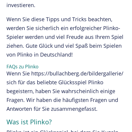
investieren.
Wenn Sie diese Tipps und Tricks beachten,
werden Sie sicherlich ein erfolgreicher Plinko-
Spieler werden und viel Freude aus Ihrem Spiel
ziehen. Gute Glück und viel Spaß beim Spielen
von Plinko in Deutschland!
FAQs zu Plinko
Wenn Sie https://bullachberg.de/bildergallerie/
sich für das beliebte Glücksspiel Plinko
begeistern, haben Sie wahrscheinlich einige
Fragen. Wir haben die häufigsten Fragen und
Antworten für Sie zusammengefasst.
Was ist Plinko?