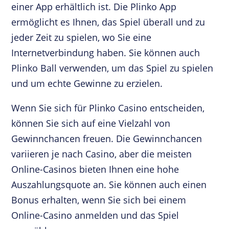
einer App erhältlich ist. Die Plinko App
ermöglicht es Ihnen, das Spiel überall und zu
jeder Zeit zu spielen, wo Sie eine
Internetverbindung haben. Sie können auch
Plinko Ball verwenden, um das Spiel zu spielen
und um echte Gewinne zu erzielen.
Wenn Sie sich für Plinko Casino entscheiden,
können Sie sich auf eine Vielzahl von
Gewinnchancen freuen. Die Gewinnchancen
variieren je nach Casino, aber die meisten
Online-Casinos bieten Ihnen eine hohe
Auszahlungsquote an. Sie können auch einen
Bonus erhalten, wenn Sie sich bei einem
Online-Casino anmelden und das Spiel