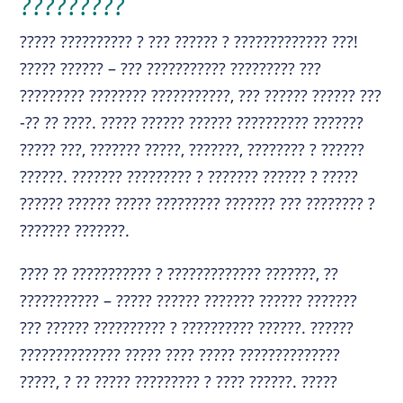
?????????
????? ?????????? ? ??? ?????? ? ????????????? ???!
????? ?????? – ??? ??????????? ????????? ???
????????? ???????? ???????????, ??? ?????? ?????? ???
-?? ?? ????. ????? ?????? ?????? ?????????? ???????
????? ???, ??????? ?????, ???????, ???????? ? ??????
??????. ??????? ????????? ? ??????? ?????? ? ?????
?????? ?????? ????? ????????? ??????? ??? ???????? ?
??????? ???????.
???? ?? ??????????? ? ????????????? ???????, ??
??????????? – ????? ?????? ??????? ?????? ???????
??? ?????? ?????????? ? ?????????? ??????. ??????
?????????????? ????? ???? ????? ??????????????
?????, ? ?? ????? ????????? ? ???? ??????. ?????