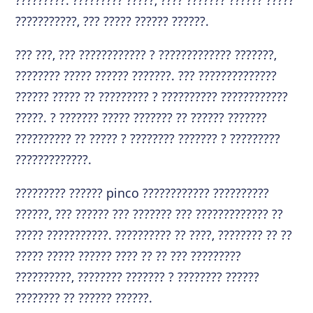
?????????. ????????? ?????, ???? ??????? ?????? ?????
???????????, ??? ????? ?????? ??????.
??? ???, ??? ???????????? ? ????????????? ???????,
???????? ????? ?????? ???????. ??? ??????????????
?????? ????? ?? ????????? ? ?????????? ????????????
?????. ? ??????? ????? ??????? ?? ?????? ???????
?????????? ?? ????? ? ???????? ??????? ? ?????????
?????????????.
????????? ?????? pinco ???????????? ??????????
??????, ??? ?????? ??? ??????? ??? ????????????? ??
????? ???????????. ?????????? ?? ????, ???????? ?? ??
????? ????? ?????? ???? ?? ?? ??? ?????????
??????????, ???????? ??????? ? ???????? ??????
???????? ?? ?????? ??????.