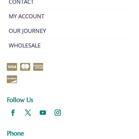
CONTACT
MY ACCOUNT
OUR JOURNEY
WHOLESALE
Follow Us
Phone