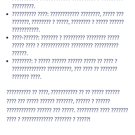
?????????.
?????????? ????: ???????????? ????????, ????? ???
???????, ???????? ? ?????, ???????? ? ????? ??????
???????????.
????-??????: ??????? ? ????????? ???????? ?????
????? ???? ? ???????????? ????????? ??????????
??????.
????????: ? ????? ?????? ?????? ????? ?? ???? ?
?????????????? ??????????, ??? ???? ?? ???????
??????? ????.
?????????? ?? ????, ??????????? ?? ?? ????? ??????
???? ??? ????? ?????? ???????, ?????? ? ??????
???????????? ?????? ??? ?????. ????????? ???? ???????
???? ? ????????????? ??????? ? ?????!