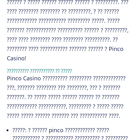
?????? ? ????? ?????? ?????? ?????? ? ?????????. ???
???? ???????? ???????? ?? ?????????, ? ?? ??????
???????????? ??????????? ????????? ?????. ?????
??????? ???????????? ?????????? ?????? ? ?????????,
???? ???? ???????? ???? ???????? ??????????. ??
???????? ???? ??????????? ??????? ?????? ? Pinco
Casino!
?????????? ??????????? ?? ?????
Pinco Casino ?????????? ????????? ?????????????
???, ??????? ???????? ??? ????????, ??? ? ???????
???????. ?? ????? ????? ?????? ?????? ?? ???????
???????????? ???????????, ????????? ? ????? ?????
????? ????? ?????? ??????? ??? ??????????? ????.
?????: ? ?????? pinco ???????????? ?????
??????????? ? ??????????? ?????????? ? ?????????