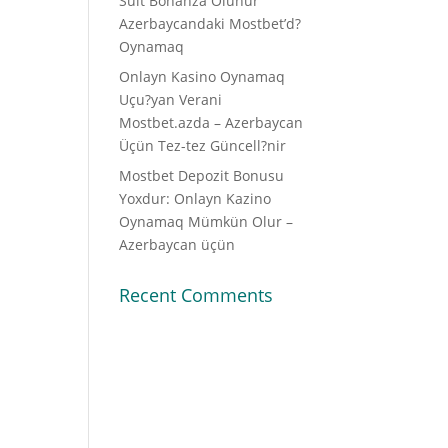
Süit Bonanza Olunur
Azerbaycandaki Mostbet’d?
Oynamaq
Onlayn Kasino Oynamaq
Uçu?yan Verani
Mostbet.azda – Azerbaycan
Üçün Tez-tez Güncell?nir
Mostbet Depozit Bonusu
Yoxdur: Onlayn Kazino
Oynamaq Mümkün Olur –
Azerbaycan üçün
Recent Comments