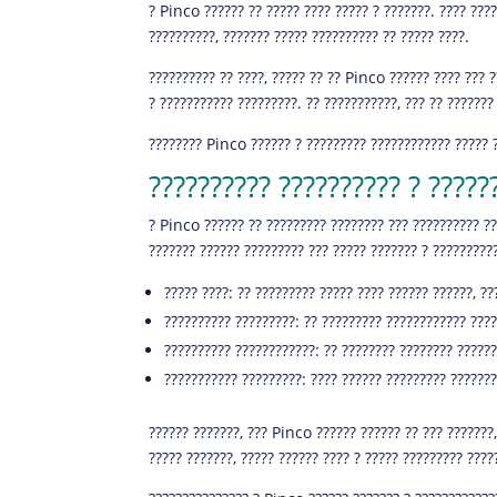
? Pinco ?????? ?? ????? ???? ????? ? ???????. ???? ???
??????????, ??????? ????? ?????????? ?? ????? ????.
?????????? ?? ????, ????? ?? ?? Pinco ?????? ???? ??? 
? ??????????? ?????????. ?? ???????????, ??? ?? ??????
???????? Pinco ?????? ? ????????? ???????????? ????? ?
?????????? ?????????? ? ?????
? Pinco ?????? ?? ????????? ???????? ??? ?????????? ??
??????? ?????? ????????? ??? ????? ??????? ? ?????????
????? ????: ?? ????????? ????? ???? ?????? ??????, ??
?????????? ?????????: ?? ????????? ???????????? ????
?????????? ????????????: ?? ???????? ???????? ??????
??????????? ?????????: ???? ?????? ????????? ???????
?????? ???????, ??? Pinco ?????? ?????? ?? ??? ???????,
????? ???????, ????? ?????? ???? ? ????? ????????? ????