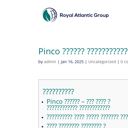
Pinco ?????? ??????????? 
by
admin
|
Jan 16, 2025
|
Uncategorized
|
0 c
??????????
Pinco ?????? – ??? ???? ?
???????????? ????????????
?????????? ???? ????? ??????? ??
???? ???????? ???????? ?