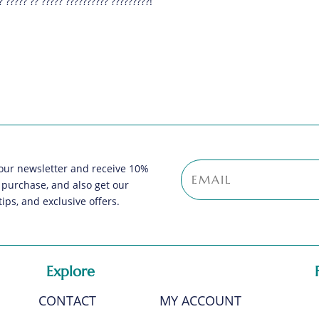
 ????? ?? ????? ?????????? ?????????!
our newsletter and receive 10%
t purchase, and also get our
ips, and exclusive offers.
Explore
CONTACT
MY ACCOUNT