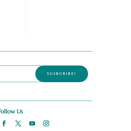
SUSBCRIBE!
Follow Us