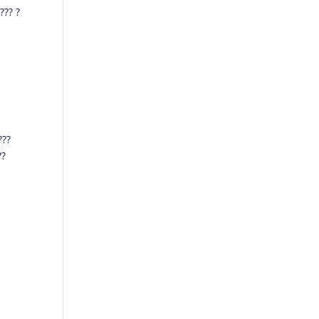
??? ?
???
??