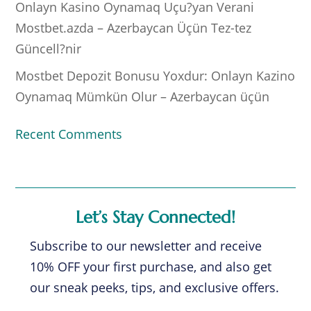
Onlayn Kasino Oynamaq Uçu?yan Verani
Mostbet.azda – Azerbaycan Üçün Tez-tez
Güncell?nir
Mostbet Depozit Bonusu Yoxdur: Onlayn Kazino
Oynamaq Mümkün Olur – Azerbaycan üçün
Recent Comments
Let’s Stay Connected!
Subscribe to our newsletter and receive
10% OFF your first purchase, and also get
our sneak peeks, tips, and exclusive offers.