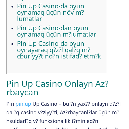
Pin Up Casino-da oyun
oynamaq üçün növ m?
lumatlar
Pin Up Casino-dan oyun
oynamaq üçün m?lumatlar
Pin Up Casino-da oyun
oynayaraq q?z?l qal?q m?
cburiyy?tind?n istifad? etm?k
Pin Up Casino Onlayn Az?
rbaycan
Pin
pin.up
Up Casino – bu ?n yax?? onlayn q?z?l
qal?q casino v?ziyy?ti, Az?rbaycanl?lar üçün m?
hsuldarl?q v? funksionallik t?min ed?n