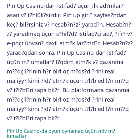
Pin Up Casino-dan istifad? üçün ilk ad?mlar?
asan v? t?hlük?sizdir. Pin up giri? sayfas?ndan
keç? bil?rsiniz v? hesab?n?z? yarad?n. Hesab?n?
z? yaradmaq üçün s?hif?d? istifad?çi ad?, ?ifr? v?
e-poçt ünvan? daxil etm?k laz?md?r. Hesab?n?z?
yarad?qdan sonra, Pin Up Casino-dan istifad?
üçün m?lumatlar? t?qdim etm?k v? qazanma
m??qçil?rinin h?r biri öz m?qs?dl?rini real
maliyy? kimi ?ld? etm?k üçün t?l?b edil?n m??q
v? t?l?bl?ri tapa bil?r. Bu platformada qazanma
m??qçil?rinin h?r biri öz m?qs?dl?rini real
maliyy? kimi ?ld? etm?k üçün t?l?b edil?n m??q
v? t?l?bl?ri tapa bil?r.
Pin Up Casino-da oyun oynamaq üçün növ m?
lumatlar