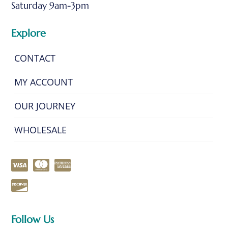
Saturday 9am-3pm
Explore
CONTACT
MY ACCOUNT
OUR JOURNEY
WHOLESALE
Follow Us