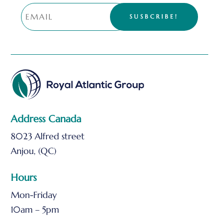
SUSBCRIBE!
Address Canada
8023 Alfred street
Anjou, (QC)
Hours
Mon-Friday
10am – 5pm