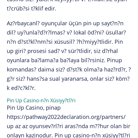
t?crüb?si t?klif edir.
Az?rbaycanl? oyunçular üçün pin up sayt?n?n
dil? uy?unla?d?r?lmas? v? lokal öd?ni? üsullar?
n?n d?st?kl?nm?si xüsusil? ?h?miyy?tlidir. Pin
up giri? prosesi sad? v? sür?tlidir, siz d?rhal
oyunlara ba?lama?a ba?laya bil?rsiniz. Pinup
komandas? daima siz? d?st?k olma?a haz?rd?r, ?
g?r siz? hans?sa sual yaranarsa, onlar siz? köm?
k ed?c?kl?r.
Pin Up Casino-n?n Xüsiyy?tl?ri
Pin Up Casino, pinap
https://pathway2022declaration.org/partners/
up az az oyunsev?rl?ri aras?nda m??hur olan bir
onlayn kazinodur. Pin up casino-n?n xüsiyy?tl?ri