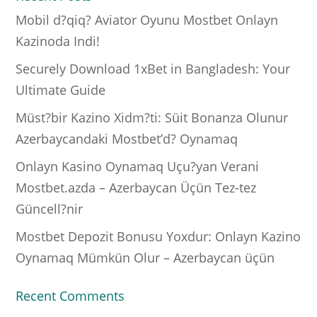
Mobil d?qiq? Aviator Oyunu Mostbet Onlayn
Kazinoda Indi!
Securely Download 1xBet in Bangladesh: Your
Ultimate Guide
Müst?bir Kazino Xidm?ti: Süit Bonanza Olunur
Azerbaycandaki Mostbet’d? Oynamaq
Onlayn Kasino Oynamaq Uçu?yan Verani
Mostbet.azda – Azerbaycan Üçün Tez-tez
Güncell?nir
Mostbet Depozit Bonusu Yoxdur: Onlayn Kazino
Oynamaq Mümkün Olur – Azerbaycan üçün
Recent Comments