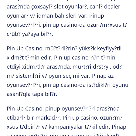
aras?nda çoxsayl? slot oyunlar?, canl? dealer
oyunlar? v? idman bahisleri var. Pinup
oyunsev?rl?ri, pin up casino-da özün?m?xsus t?
crüb? ya?aya bil?r.
Pin Up Casino, mü?t?ril?rin? yüks?k keyfiyy?tli
xidm?t t?min edir. Pin up casino-n?n t?min
etdiyi xidm?tl?r aras?nda, mü?t?ri d?st?yi, öd?
m? sisteml?ri v? oyun seçimi var. Pinap az
oyunsev?rl?ri, pin up casino-da ist?dikl?ri oyunu
asanl?qla tapa bil?r.
Pin Up Casino, pinup oyunsev?rl?ri aras?nda
etibarl? bir markad?r. Pin up casino, özün?m?
xsus t?dbirl?r v? kampaniyalar t??kil edir. Pinap
az oyunsev?rl?ri, pin up casino-da i?tirak ed?