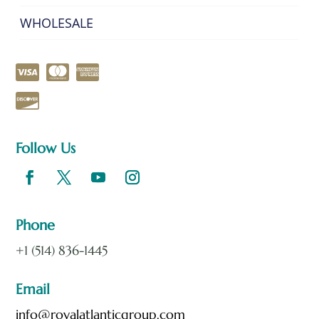
WHOLESALE
Follow Us
Phone
+1 (514) 836-1445
Email
info@royalatlanticgroup.com