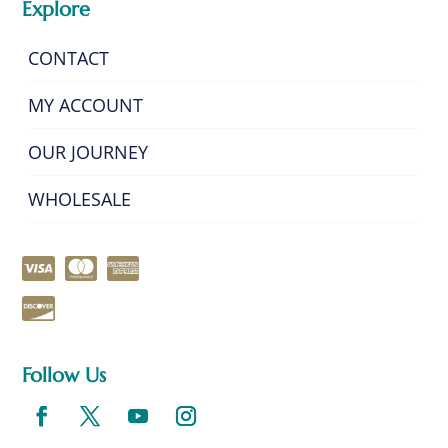
Explore
CONTACT
MY ACCOUNT
OUR JOURNEY
WHOLESALE
Follow Us