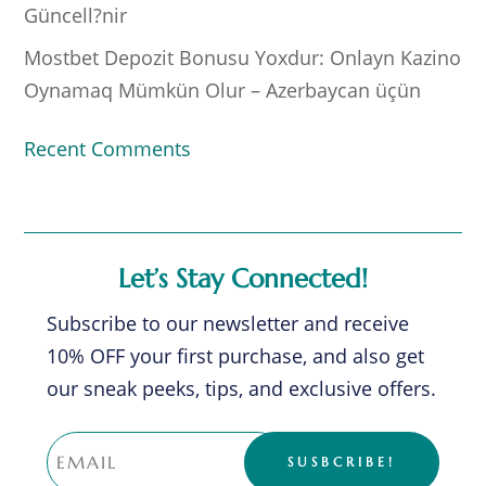
Güncell?nir
Mostbet Depozit Bonusu Yoxdur: Onlayn Kazino
Oynamaq Mümkün Olur – Azerbaycan üçün
Recent Comments
Let’s Stay Connected!
Subscribe to our newsletter and receive
10% OFF your first purchase, and also get
our sneak peeks, tips, and exclusive offers.
SUSBCRIBE!