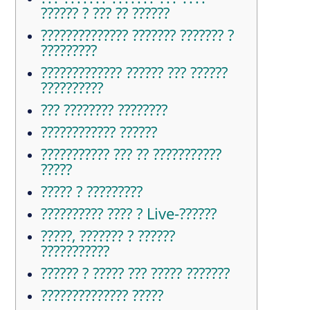
?????? ? ??? ?? ??????
?????????????? ??????? ??????? ?
?????????
????????????? ?????? ??? ??????
??????????
??? ???????? ????????
???????????? ??????
??????????? ??? ?? ???????????
?????
????? ? ?????????
?????????? ???? ? Live-??????
?????, ??????? ? ??????
???????????
?????? ? ????? ??? ????? ???????
?????????????? ?????