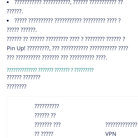
??????????? ???????????, ?????? ??????????? ??
??????.
????? ?????????? ??????????? ????????? ???? ?
????? ??????.
?????? ?? ?????? ????????? ???? ? ???????? ?????? ?
Pin Up! ?????????, ??? ??????????? ??????????? ????
??? ?????????? ??????? ??? ?????????? ????.
?????????????? ??????? ??????? ? ?????????
?????? ???????
????????
??????????
?????? ??
??????? ???
?????????????
?? ?????
VPN