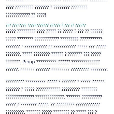
???? ????????? ??????? ? ???????? ????????
???????????? ?? ????!
??? ???????? ???????????? ?????? ? ??? ?? ??????
????? ????????? ???? ????? ?? ????? ? ??? ?? ??????,
????? ???????? ???????????? ????????? ???????????.
??????? ? ??????????? ?? ??????????? ????? ??? ?????
???????, ????? ???????? ?????? ? ??????? ??? ?????
???????. Pinup ?????????? ?????? ??????????????
??????, ??????? ??????? ????????? ????????? ????????.
????????? ?????????? ????? ? ??????? ? ????? ??????.
??????? ? ????? ???????????? ????????? ????????
?????????????? ??????????????, ??????? ??????????
????? ? ???????? ?????. ?? ????????? ????????????
?????????, ??????? ????? ???????? ?? ????? ??? ?