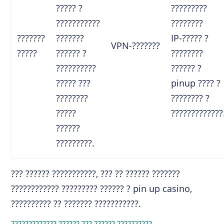
????? ?
?????????
???????????
????????
???????
???????
IP-????? ?
VPN-???????
?????
?????? ?
????????
??????????
?????? ?
????? ???
pinup ???? ?
????????
???????? ?
?????
?????????????
??????
?????????.
??? ?????? ???????????, ??? ?? ?????? ???????
???????????? ????????? ?????? ? pin up casino,
?????????? ?? ??????? ???????????.