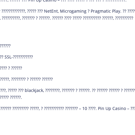
?? ?????????????, ????? ??? NetEnt, Microgaming ? Pragmatic Play. ?? ????
 ??????????, ??????? ? ??????. ?????? ???? ????? ?????????? ??????, ??????????
o
???????
??? SSL-???????????
???? ? ??????
?????, ???????? ? ?????? ??????
??, ????? ??? blackjack, ????????, ??????? ? ??????. ?? ?????? ?????? ? ??????
????? ??????.
? ?????? ????????? ?????, ? ??????????? ??????? – 10 ????. Pin Up Casino – ??