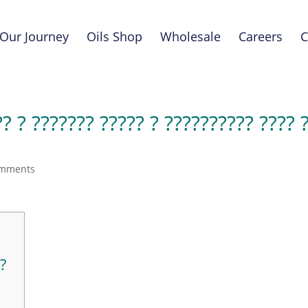
Our Journey
Oils Shop
Wholesale
Careers
C
? ??????? ????? ? ?????????? ???? 
omments
?