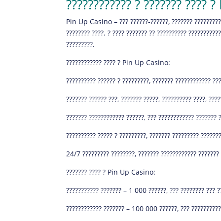
???????????? ? ??????? ???? 
Pin Up Casino – ??? ??????-??????, ??????? ??????????
???????? ????. ? ???? ??????? ?? ?????????? ??????????
?????????.
???????????? ???? ? Pin Up Casino:
?????????? ?????? ? ?????????, ??????? ???????????? ???
??????? ?????? ???, ??????? ?????, ?????????? ????, ???
??????? ???????????? ??????, ??? ???????????? ??????? 
?????????? ????? ? ?????????, ??????? ????????? ??????
24/7 ????????? ????????, ??????? ???????????? ??????? 
??????? ???? ? Pin Up Casino:
??????????? ??????? – 1 000 ??????, ??? ???????? ??? ?
???????????? ??????? – 100 000 ??????, ??? ??????????