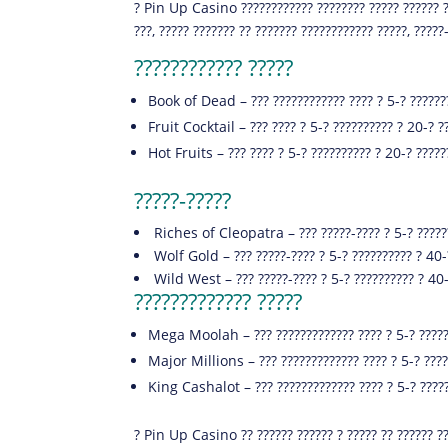
? Pin Up Casino ???????????? ???????? ????? ?????? ??
???, ????? ??????? ?? ??????? ???????????? ?????, ?????
???????????? ?????
Book of Dead – ??? ???????????? ???? ? 5-? ???????
Fruit Cocktail – ??? ???? ? 5-? ?????????? ? 20-? ?
Hot Fruits – ??? ???? ? 5-? ?????????? ? 20-? ?????
?????-?????
Riches of Cleopatra – ??? ?????-???? ? 5-? ??????
Wolf Gold – ??? ?????-???? ? 5-? ?????????? ? 40-
Wild West – ??? ?????-???? ? 5-? ?????????? ? 40-
????????????? ?????
Mega Moolah – ??? ????????????? ???? ? 5-? ??????
Major Millions – ??? ????????????? ???? ? 5-? ????
King Cashalot – ??? ????????????? ???? ? 5-? ?????
? Pin Up Casino ?? ?????? ?????? ? ????? ?? ?????? ???