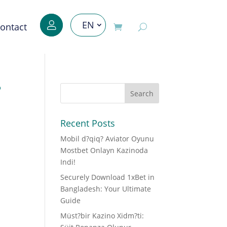
EN
ontact
?
Recent Posts
Mobil d?qiq? Aviator Oyunu
Mostbet Onlayn Kazinoda
Indi!
Securely Download 1xBet in
Bangladesh: Your Ultimate
Guide
Müst?bir Kazino Xidm?ti: