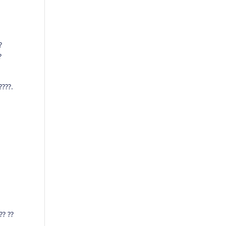
?
?
????.
?? ??