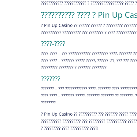
???????????? ???????????? ? ?????????????????? ????? ??
?????????? ???? ? Pin Up Ca
? Pin Up Casino ?? ?????? ?????? ? ????????? ?????????
??????????? ?????????? ??? ???????? ? ???? ????????????
????-????
????-???? – ??? ???????????? ????????? ????, ??????? ??
???? ???? – ??????? ????? ?????, ?????? 21, ??? ??? ???
????????? ???????? ? ??????? ????????.
???????
??????? – ??? ???????????? ????, ??????? ???? ?????????
???? ???? – ??????? ?????, ??????? ??????? ?? ???????.
????????.
? Pin Up Casino ?? ?????????? ??? ??????? ????? ?????
??????????? ?????????? ??? ????????? ??????????? ?????
? ????????? ???? ?????????? ????!