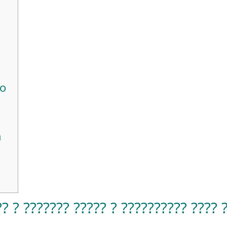
no
n
? ??????? ????? ? ?????????? ???? 