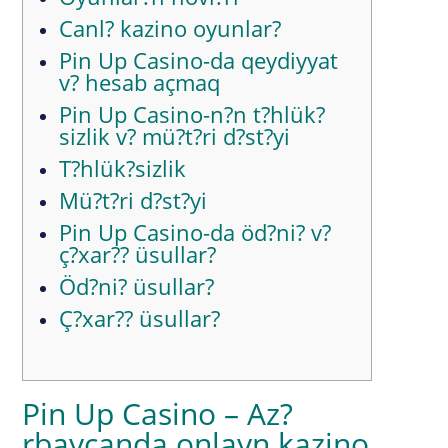
Canl? kazino oyunlar?
Pin Up Casino-da qeydiyyat
v? hesab açmaq
Pin Up Casino-n?n t?hlük?
sizlik v? mü?t?ri d?st?yi
T?hlük?sizlik
Mü?t?ri d?st?yi
Pin Up Casino-da öd?ni? v?
ç?xar?? üsullar?
Öd?ni? üsullar?
Ç?xar?? üsullar?
Pin Up Casino – Az?
rbaycanda onlayn kazino