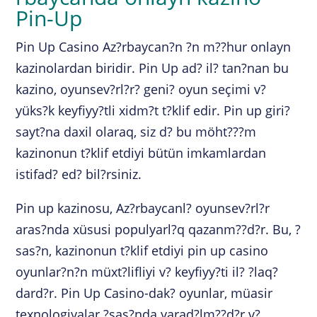
Pin-Up
Pin Up Casino Az?rbaycan?n ?n m??hur onlayn
kazinolardan biridir. Pin Up ad? il? tan?nan bu
kazino, oyunsev?rl?r? geni? oyun seçimi v?
yüks?k keyfiyy?tli xidm?t t?klif edir. Pin up giri?
sayt?na daxil olaraq, siz d? bu möht???m
kazinonun t?klif etdiyi bütün imkamlardan
istifad? ed? bil?rsiniz.
Pin up kazinosu, Az?rbaycanl? oyunsev?rl?r
aras?nda xüsusi populyarl?q qazanm??d?r. Bu, ?
sas?n, kazinonun t?klif etdiyi pin up casino
oyunlar?n?n müxt?lifliyi v? keyfiyy?ti il? ?laq?
dard?r. Pin Up Casino-dak? oyunlar, müasir
texnologiyalar ?sas?nda yarad?lm??d?r v?