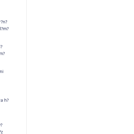
r?n?
?l?m?
d?
 m?
ni
ra h?
v?
?z