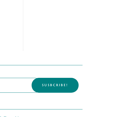
SUSBCRIBE!