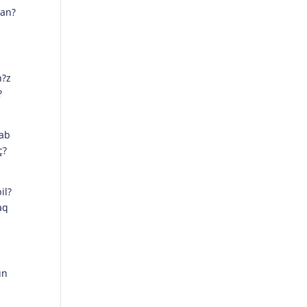
 an?
n?z
?
sab
ç?
il?
aq
un