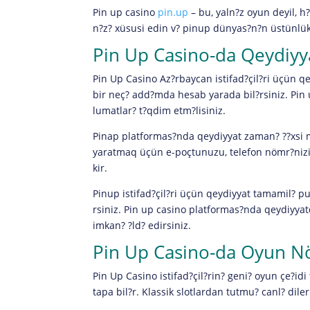
Pin up casino
pin.up
– bu, yaln?z oyun deyil, h
n?z? xüsusi edin v? pinup dünyas?n?n üstünlük
Pin Up Casino-da Qeydiyya
Pin Up Casino Az?rbaycan istifad?çil?ri üçün qe
bir neç? add?mda hesab yarada bil?rsiniz. Pin
lumatlar? t?qdim etm?lisiniz.
Pinap platformas?nda qeydiyyat zaman? ??xsi m
yaratmaq üçün e-poçtunuzu, telefon nömr?nizi v?
kir.
Pinup istifad?çil?ri üçün qeydiyyat tamamil? 
rsiniz. Pin up casino platformas?nda qeydiyy
imkan? ?ld? edirsiniz.
Pin Up Casino-da Oyun Nö
Pin Up Casino istifad?çil?rin? geni? oyun çe?i
tapa bil?r. Klassik slotlardan tutmu? canl? dil