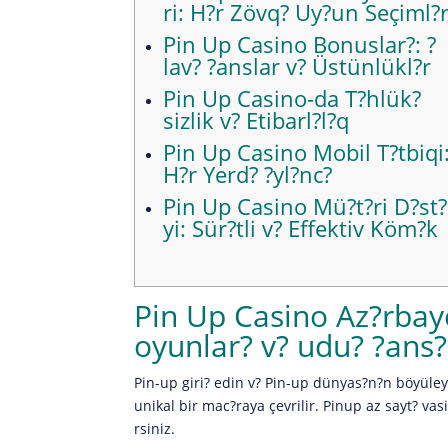
ri: H?r Zövq? Uy?un Seçiml?
Pin Up Casino Bonuslar?: ?
lav? ?anslar v? Üstünlükl?r
Pin Up Casino-da T?hlük?
sizlik v? Etibarl?l?q
Pin Up Casino Mobil T?tbiqi
H?r Yerd? ?yl?nc?
Pin Up Casino Mü?t?ri D?st?
yi: Sür?tli v? Effektiv Köm?k
Pin Up Casino Az?rbay
oyunlar? v? udu? ?ans? 
Pin-up giri? edin v? Pin-up dünyas?n?n böyüleyi
unikal bir mac?raya çevrilir. Pinup az sayt? vasi
rsiniz.