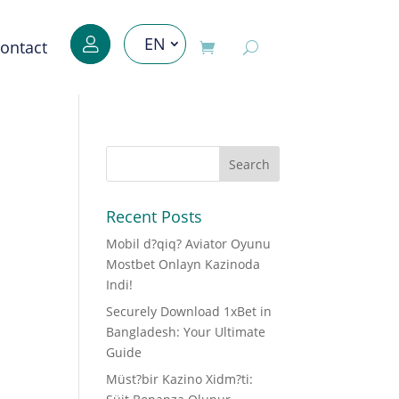
EN
ontact
Recent Posts
Mobil d?qiq? Aviator Oyunu
Mostbet Onlayn Kazinoda
Indi!
Securely Download 1xBet in
Bangladesh: Your Ultimate
Guide
Müst?bir Kazino Xidm?ti: