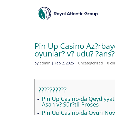
Pin Up Casino Az?rbay
oyunlar? v? udu? ?ans? 
by
admin
|
Feb 2, 2025
|
Uncategorized
|
0 c
??????????
Pin Up Casino-da Qeydiyyat
Asan v? Sür?tli Proses
Pin Up Casino-da Oyun Növ