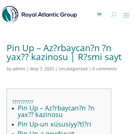
Pin Up – Az?rbaycan?n ?n
yax?? kazinosu | R?smi sayt
by
admin
|
May 7, 2025
|
Uncategorized
|
0 comments
??????????
Pin Up – Az?rbaycan?n ?n
yax?? kazinosu
Pin Up-un xüsusiyy?tl?ri
Pin Up-a qeydiyyat