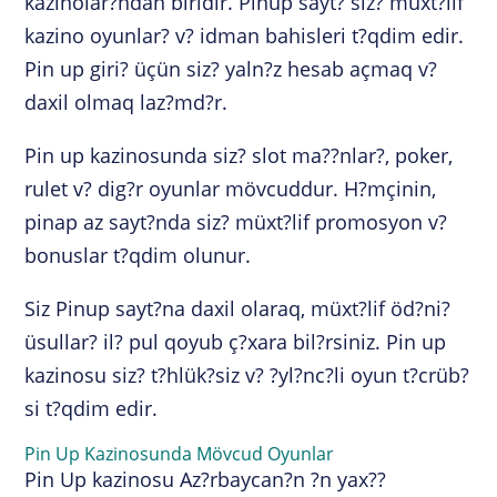
kazinolar?ndan biridir. Pinup sayt? siz? müxt?lif
kazino oyunlar? v? idman bahisleri t?qdim edir.
Pin up giri? üçün siz? yaln?z hesab açmaq v?
daxil olmaq laz?md?r.
Pin up kazinosunda siz? slot ma??nlar?, poker,
rulet v? dig?r oyunlar mövcuddur. H?mçinin,
pinap az sayt?nda siz? müxt?lif promosyon v?
bonuslar t?qdim olunur.
Siz Pinup sayt?na daxil olaraq, müxt?lif öd?ni?
üsullar? il? pul qoyub ç?xara bil?rsiniz. Pin up
kazinosu siz? t?hlük?siz v? ?yl?nc?li oyun t?crüb?
si t?qdim edir.
Pin Up Kazinosunda Mövcud Oyunlar
Pin Up kazinosu Az?rbaycan?n ?n yax??