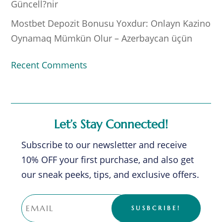
Güncell?nir
Mostbet Depozit Bonusu Yoxdur: Onlayn Kazino
Oynamaq Mümkün Olur – Azerbaycan üçün
Recent Comments
Let’s Stay Connected!
Subscribe to our newsletter and receive
10% OFF your first purchase, and also get
our sneak peeks, tips, and exclusive offers.
SUSBCRIBE!