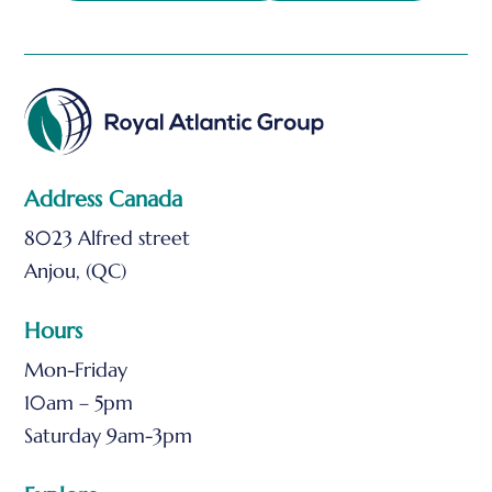
Address Canada
8023 Alfred street
Anjou, (QC)
Hours
Mon-Friday
10am – 5pm
Saturday 9am-3pm