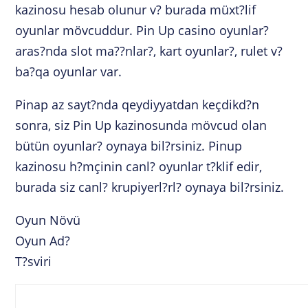
kazinosu hesab olunur v? burada müxt?lif
oyunlar mövcuddur. Pin Up casino oyunlar?
aras?nda slot ma??nlar?, kart oyunlar?, rulet v?
ba?qa oyunlar var.
Pinap az sayt?nda qeydiyyatdan keçdikd?n
sonra, siz Pin Up kazinosunda mövcud olan
bütün oyunlar? oynaya bil?rsiniz. Pinup
kazinosu h?mçinin canl? oyunlar t?klif edir,
burada siz canl? krupiyerl?rl? oynaya bil?rsiniz.
Oyun Növü
Oyun Ad?
T?sviri