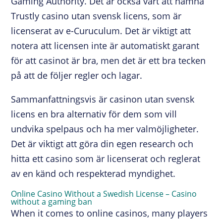
Gaming Authority. Det är också värt att nämna
Trustly casino utan svensk licens, som är
licenserat av e-Curuculum. Det är viktigt att
notera att licensen inte är automatiskt garant
för att casinot är bra, men det är ett bra tecken
på att de följer regler och lagar.
Sammanfattningsvis är casinon utan svensk
licens en bra alternativ för dem som vill
undvika spelpaus och ha mer valmöjligheter.
Det är viktigt att göra din egen research och
hitta ett casino som är licenserat och reglerat
av en känd och respekterad myndighet.
Online Casino Without a Swedish License – Casino
without a gaming ban
When it comes to online casinos, many players