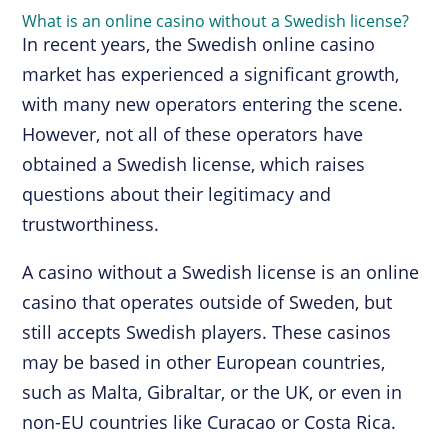
What is an online casino without a Swedish license?
In recent years, the Swedish online casino
market has experienced a significant growth,
with many new operators entering the scene.
However, not all of these operators have
obtained a Swedish license, which raises
questions about their legitimacy and
trustworthiness.
A casino without a Swedish license is an online
casino that operates outside of Sweden, but
still accepts Swedish players. These casinos
may be based in other European countries,
such as Malta, Gibraltar, or the UK, or even in
non-EU countries like Curacao or Costa Rica.