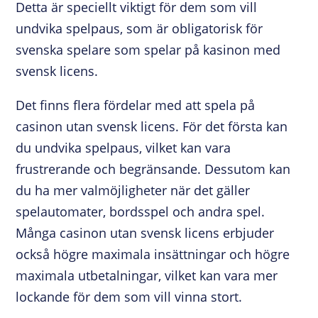
Detta är speciellt viktigt för dem som vill
undvika spelpaus, som är obligatorisk för
svenska spelare som spelar på kasinon med
svensk licens.
Det finns flera fördelar med att spela på
casinon utan svensk licens. För det första kan
du undvika spelpaus, vilket kan vara
frustrerande och begränsande. Dessutom kan
du ha mer valmöjligheter när det gäller
spelautomater, bordsspel och andra spel.
Många casinon utan svensk licens erbjuder
också högre maximala insättningar och högre
maximala utbetalningar, vilket kan vara mer
lockande för dem som vill vinna stort.