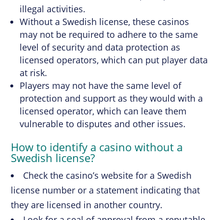
illegal activities.
Without a Swedish license, these casinos
may not be required to adhere to the same
level of security and data protection as
licensed operators, which can put player data
at risk.
Players may not have the same level of
protection and support as they would with a
licensed operator, which can leave them
vulnerable to disputes and other issues.
How to identify a casino without a
Swedish license?
Check the casino’s website for a Swedish
license number or a statement indicating that
they are licensed in another country.
Look for a seal of approval from a reputable