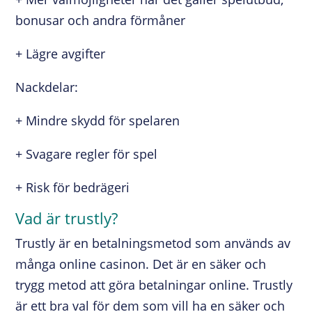
bonusar och andra förmåner
+ Lägre avgifter
Nackdelar:
+ Mindre skydd för spelaren
+ Svagare regler för spel
+ Risk för bedrägeri
Vad är trustly?
Trustly är en betalningsmetod som används av
många online casinon. Det är en säker och
trygg metod att göra betalningar online. Trustly
är ett bra val för dem som vill ha en säker och