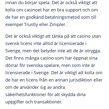
innan du börjar spela. Det är också viktigt att
kolla om casinoet har en bra support och om
de har en godkänd betalningsmetod som till
exempel Trustly eller Zimpler.
Det är också viktigt att tänka på att casino utan
svensk licens inte alltid är licensierade i
Sverige, men det betyder inte att de är otrygga.
Det finns många casino som har öppnat sina
dörrar för svenska spelare, men som inte är
licensierade i Sverige. Det är viktigt att kolla om
de har en licens från en annan jurisdiktion eller
om de använder sig av andra
säkerhetsfunktioner för att skydda dina
uppgifter och transaktioner.