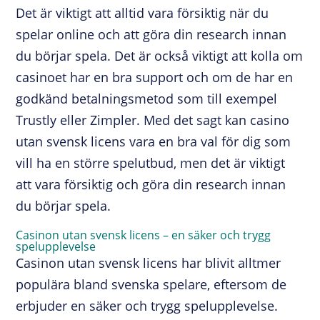
Det är viktigt att alltid vara försiktig när du
spelar online och att göra din research innan
du börjar spela. Det är också viktigt att kolla om
casinoet har en bra support och om de har en
godkänd betalningsmetod som till exempel
Trustly eller Zimpler. Med det sagt kan casino
utan svensk licens vara en bra val för dig som
vill ha en större spelutbud, men det är viktigt
att vara försiktig och göra din research innan
du börjar spela.
Casinon utan svensk licens – en säker och trygg
spelupplevelse
Casinon utan svensk licens har blivit alltmer
populära bland svenska spelare, eftersom de
erbjuder en säker och trygg spelupplevelse.