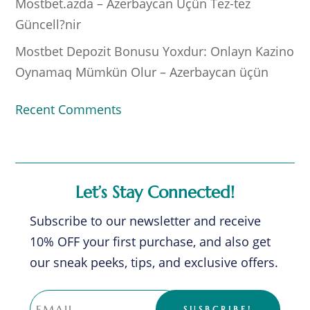
Mostbet.azda – Azerbaycan Üçün Tez-tez
Güncell?nir
Mostbet Depozit Bonusu Yoxdur: Onlayn Kazino
Oynamaq Mümkün Olur – Azerbaycan üçün
Recent Comments
Let’s Stay Connected!
Subscribe to our newsletter and receive
10% OFF your first purchase, and also get
our sneak peeks, tips, and exclusive offers.
SUSBCRIBE!