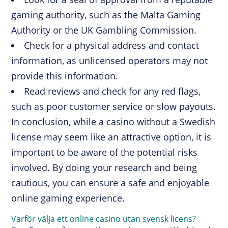
gaming authority, such as the Malta Gaming
Authority or the UK Gambling Commission.
Check for a physical address and contact
information, as unlicensed operators may not
provide this information.
Read reviews and check for any red flags,
such as poor customer service or slow payouts.
In conclusion, while a casino without a Swedish
license may seem like an attractive option, it is
important to be aware of the potential risks
involved. By doing your research and being
cautious, you can ensure a safe and enjoyable
online gaming experience.
Varför välja ett online casino utan svensk licens?