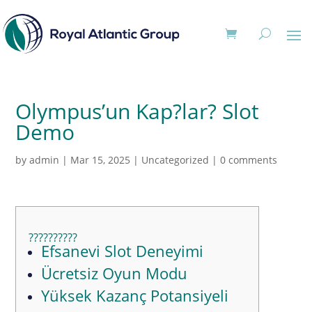
Olympus’un Kap?lar? Slot
Demo
by
admin
|
Mar 15, 2025
|
Uncategorized
|
0 comments
??????????
Efsanevi Slot Deneyimi
Ücretsiz Oyun Modu
Yüksek Kazanç Potansiyeli