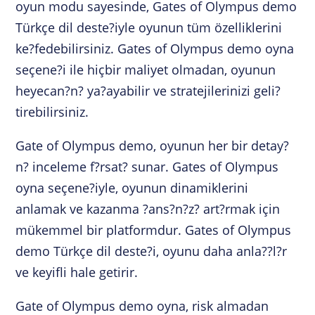
oyun modu sayesinde, Gates of Olympus demo
Türkçe dil deste?iyle oyunun tüm özelliklerini
ke?fedebilirsiniz. Gates of Olympus demo oyna
seçene?i ile hiçbir maliyet olmadan, oyunun
heyecan?n? ya?ayabilir ve stratejilerinizi geli?
tirebilirsiniz.
Gate of Olympus demo, oyunun her bir detay?
n? inceleme f?rsat? sunar. Gates of Olympus
oyna seçene?iyle, oyunun dinamiklerini
anlamak ve kazanma ?ans?n?z? art?rmak için
mükemmel bir platformdur. Gates of Olympus
demo Türkçe dil deste?i, oyunu daha anla??l?r
ve keyifli hale getirir.
Gate of Olympus demo oyna, risk almadan