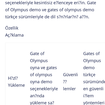
seçenekleriyle kesintisiz e?lenceye eri?in. Gate
of Olympus demo ve gates of olympus demo
türkçe sürümleriyle de dil s?n?rlar?n? a??n.
Özellik
Aç?klama
Gate of
Gates of
Olympus
Olympus
oyna ve gates
demo
of olympus
Güvenli
türkçe
H?zl?
oyna demo
??
sürümünd
Yükleme
seçenekleriyle
lemler
en güvenli
an?nda
i?lem
yükleme sa?
yöntemleri