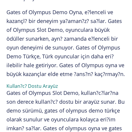
Gates of Olympus Demo Oyna, e?lenceli ve
kazançl? bir deneyim ya?aman?z? sa?lar. Gates
of Olympus Slot Demo, oyunculara büyük
ödüller sunarken, ayn? zamanda e?lenceli bir
oyun deneyimi de sunuyor. Gates of Olympus
Demo Türkçe, Türk oyuncular için daha eri?
ilebilir hale getiriyor. Gates of Olympus oyna ve
büyük kazançlar elde etme ?ans?n? kaç?rmay?n.
Kullan?c? Dostu Arayüz
Gates of Olympus Slot Demo, kullan?c?lar?na
son derece kullan?c? dostu bir arayüz sunar. Bu
demo sürümü, gates of olympus demo türkçe
olarak sunulur ve oyunculara kolayca eri?im
imkan? sa?lar. Gates of olympus oyna ve gates