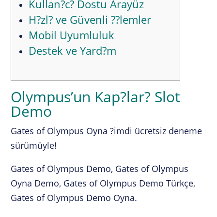
Kullan?c? Dostu Arayüz
H?zl? ve Güvenli ??lemler
Mobil Uyumluluk
Destek ve Yard?m
Olympus’un Kap?lar? Slot
Demo
Gates of Olympus Oyna ?imdi ücretsiz deneme
sürümüyle!
Gates of Olympus Demo, Gates of Olympus
Oyna Demo, Gates of Olympus Demo Türkçe,
Gates of Olympus Demo Oyna.