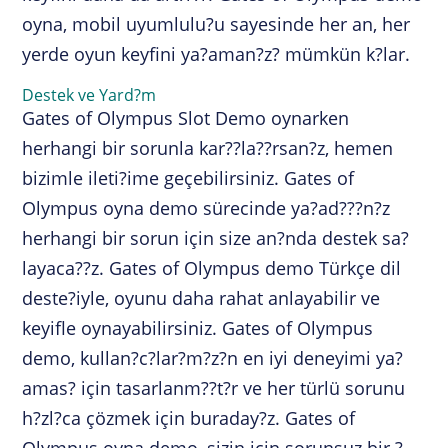
oyna, mobil uyumlulu?u sayesinde her an, her
yerde oyun keyfini ya?aman?z? mümkün k?lar.
Destek ve Yard?m
Gates of Olympus Slot Demo oynarken
herhangi bir sorunla kar??la??rsan?z, hemen
bizimle ileti?ime geçebilirsiniz. Gates of
Olympus oyna demo sürecinde ya?ad???n?z
herhangi bir sorun için size an?nda destek sa?
layaca??z. Gates of Olympus demo Türkçe dil
deste?iyle, oyunu daha rahat anlayabilir ve
keyifle oynayabilirsiniz. Gates of Olympus
demo, kullan?c?lar?m?z?n en iyi deneyimi ya?
amas? için tasarlanm??t?r ve her türlü sorunu
h?zl?ca çözmek için buraday?z. Gates of