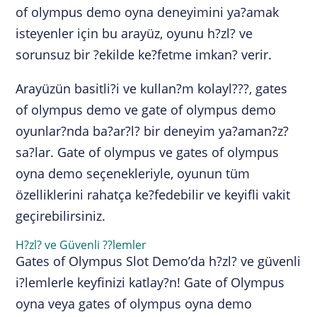
of olympus demo oyna deneyimini ya?amak
isteyenler için bu arayüz, oyunu h?zl? ve
sorunsuz bir ?ekilde ke?fetme imkan? verir.
Arayüzün basitli?i ve kullan?m kolayl???, gates
of olympus demo ve gate of olympus demo
oyunlar?nda ba?ar?l? bir deneyim ya?aman?z?
sa?lar. Gate of olympus ve gates of olympus
oyna demo seçenekleriyle, oyunun tüm
özelliklerini rahatça ke?fedebilir ve keyifli vakit
geçirebilirsiniz.
H?zl? ve Güvenli ??lemler
Gates of Olympus Slot Demo’da h?zl? ve güvenli
i?lemlerle keyfinizi katlay?n! Gate of Olympus
oyna veya gates of olympus oyna demo