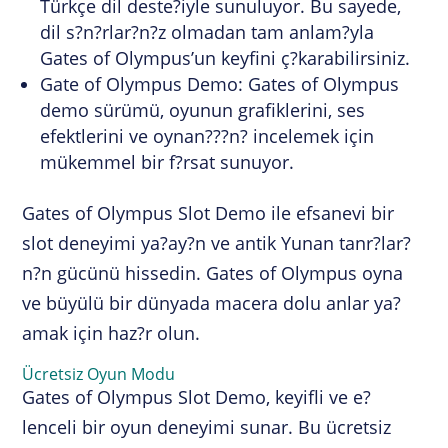
Türkçe dil deste?iyle sunuluyor. Bu sayede,
dil s?n?rlar?n?z olmadan tam anlam?yla
Gates of Olympus’un keyfini ç?karabilirsiniz.
Gate of Olympus Demo: Gates of Olympus
demo sürümü, oyunun grafiklerini, ses
efektlerini ve oynan???n? incelemek için
mükemmel bir f?rsat sunuyor.
Gates of Olympus Slot Demo ile efsanevi bir
slot deneyimi ya?ay?n ve antik Yunan tanr?lar?
n?n gücünü hissedin. Gates of Olympus oyna
ve büyülü bir dünyada macera dolu anlar ya?
amak için haz?r olun.
Ücretsiz Oyun Modu
Gates of Olympus Slot Demo, keyifli ve e?
lenceli bir oyun deneyimi sunar. Bu ücretsiz