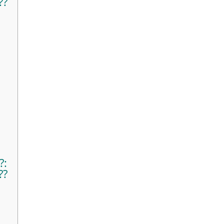
??
?:
??