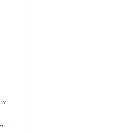
???,
?
???