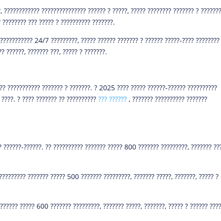
, ???????????? ??????????????? ?????? ? ?????, ????? ???????? ??????? ? ??????
? ???????? ??? ????? ? ?????????? ???????.
???????????? 24/7 ?????????, ????? ?????? ??????? ? ?????? ?????-???? ????????
? ??????, ??????? ???, ????? ? ???????.
??? ??????????? ??????? ? ???????. ? 2025 ???? ????? ??????-?????? ??????????
 ????. ? ???? ??????? ?? ??????????
??? ??????
, ??????? ?????????? ???????
 ??????-??????. ?? ?????????? ??????? ????? 800 ??????? ?????????, ??????? ??
???????? ??????? ????? 500 ??????? ?????????, ??????? ?????, ???????, ????? ?
????? ????? 600 ??????? ?????????, ??????? ?????, ???????, ????? ? ?????? ????