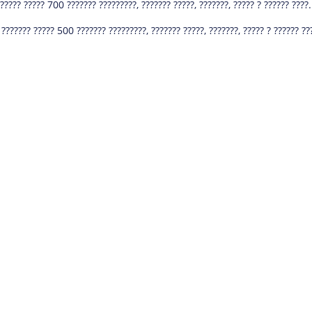
???? ????? 700 ??????? ?????????, ??????? ?????, ???????, ????? ? ?????? ????.
?????? ????? 500 ??????? ?????????, ??????? ?????, ???????, ????? ? ?????? ??