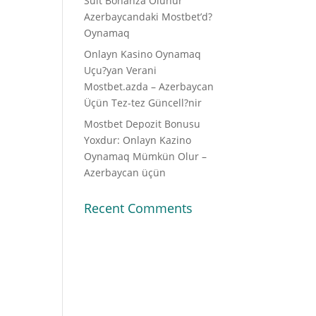
Süit Bonanza Olunur
Azerbaycandaki Mostbet’d?
Oynamaq
Onlayn Kasino Oynamaq
Uçu?yan Verani
Mostbet.azda – Azerbaycan
Üçün Tez-tez Güncell?nir
Mostbet Depozit Bonusu
Yoxdur: Onlayn Kazino
Oynamaq Mümkün Olur –
Azerbaycan üçün
Recent Comments