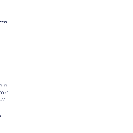
?????
?? ??
?????
???
?