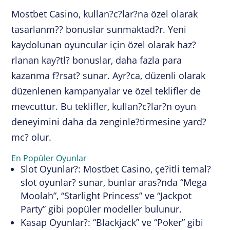
Mostbet Casino, kullan?c?lar?na özel olarak
tasarlanm?? bonuslar sunmaktad?r. Yeni
kaydolunan oyuncular için özel olarak haz?
rlanan kay?tl? bonuslar, daha fazla para
kazanma f?rsat? sunar. Ayr?ca, düzenli olarak
düzenlenen kampanyalar ve özel teklifler de
mevcuttur. Bu teklifler, kullan?c?lar?n oyun
deneyimini daha da zenginle?tirmesine yard?
mc? olur.
En Popüler Oyunlar
Slot Oyunlar?: Mostbet Casino, çe?itli temal?
slot oyunlar? sunar, bunlar aras?nda “Mega
Moolah”, “Starlight Princess” ve “Jackpot
Party” gibi popüler modeller bulunur.
Kasap Oyunlar?: “Blackjack” ve “Poker” gibi