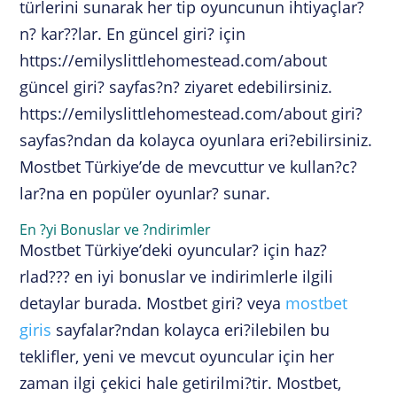
türlerini sunarak her tip oyuncunun ihtiyaçlar?
n? kar??lar. En güncel giri? için
https://emilyslittlehomestead.com/about
güncel giri? sayfas?n? ziyaret edebilirsiniz.
https://emilyslittlehomestead.com/about giri?
sayfas?ndan da kolayca oyunlara eri?ebilirsiniz.
Mostbet Türkiye’de de mevcuttur ve kullan?c?
lar?na en popüler oyunlar? sunar.
En ?yi Bonuslar ve ?ndirimler
Mostbet Türkiye’deki oyuncular? için haz?
rlad??? en iyi bonuslar ve indirimlerle ilgili
detaylar burada. Mostbet giri? veya
mostbet
giris
sayfalar?ndan kolayca eri?ilebilen bu
teklifler, yeni ve mevcut oyuncular için her
zaman ilgi çekici hale getirilmi?tir. Mostbet,