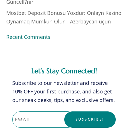
Güncell?nir
Mostbet Depozit Bonusu Yoxdur: Onlayn Kazino
Oynamaq Mümkün Olur – Azerbaycan üçün
Recent Comments
Let’s Stay Connected!
Subscribe to our newsletter and receive
10% OFF your first purchase, and also get
our sneak peeks, tips, and exclusive offers.
SUSBCRIBE!