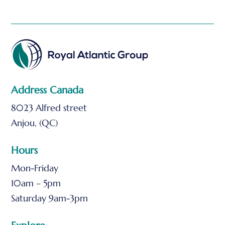
Address Canada
8023 Alfred street
Anjou, (QC)
Hours
Mon-Friday
10am – 5pm
Saturday 9am-3pm