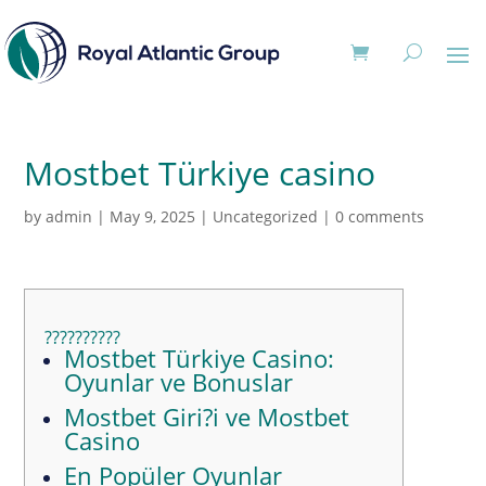
Mostbet Türkiye casino
by
admin
|
May 9, 2025
|
Uncategorized
|
0 comments
??????????
Mostbet
Türkiye Casino:
Oyunlar ve Bonuslar
Mostbet
Giri?i ve Mostbet
Casino
En
Popüler Oyunlar