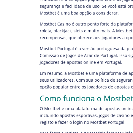
segurança e facilidade de uso. Se você está pr
Mostbet é uma boa opção a considerar.
Mostbet Casino é outro ponto forte da plataf
roleta, blackjack, slots e muito mais. A Mostbe
recompensas, que oferece aos jogadores a op
Mostbet Portugal é a versão portuguesa da pl
Comissão de Jogos de Azar de Portugal. Isso si
jogadores de apostas online em Portugal.
Em resumo, a Mostbet é uma plataforma de ap
seus utilizadores. Com sua política de segura
opção popular entre os jogadores de apostas o
Como funciona o Mostbet
O Mostbet é uma plataforma de apostas online
incluindo apostas esportivas, jogos de casino e
registo e fazer o login no Mostbet Portugal.