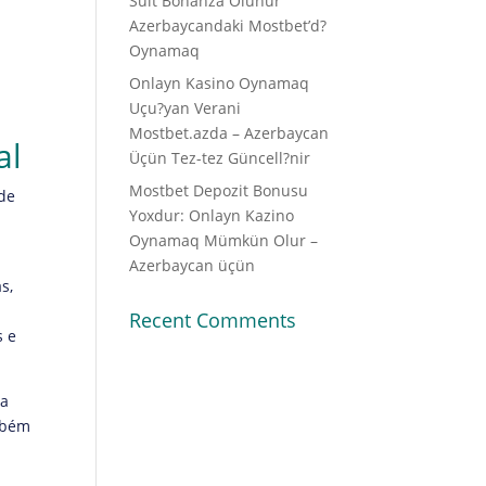
Süit Bonanza Olunur
Azerbaycandaki Mostbet’d?
Oynamaq
Onlayn Kasino Oynamaq
Uçu?yan Verani
Mostbet.azda – Azerbaycan
al
Üçün Tez-tez Güncell?nir
Mostbet Depozit Bonusu
 de
Yoxdur: Onlayn Kazino
Oynamaq Mümkün Olur –
Azerbaycan üçün
s,
Recent Comments
s e
ma
mbém