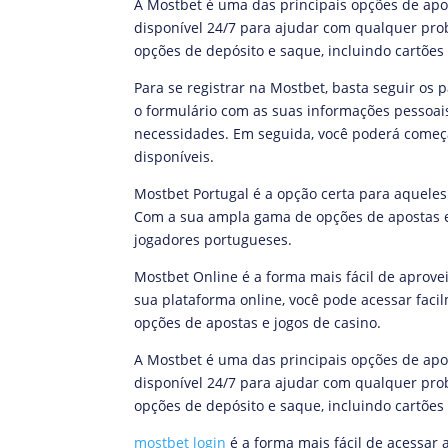
A Mostbet é uma das principais opções de apo
disponível 24/7 para ajudar com qualquer pr
opções de depósito e saque, incluindo cartões 
Para se registrar na Mostbet, basta seguir os 
o formulário com as suas informações pessoai
necessidades. Em seguida, você poderá começar
disponíveis.
Mostbet Portugal é a opção certa para aquele
Com a sua ampla gama de opções de apostas e
jogadores portugueses.
Mostbet Online é a forma mais fácil de aprovei
sua plataforma online, você pode acessar facil
opções de apostas e jogos de casino.
A Mostbet é uma das principais opções de apo
disponível 24/7 para ajudar com qualquer pr
opções de depósito e saque, incluindo cartões 
mostbet login
é a forma mais fácil de acessar 