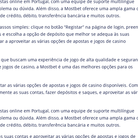
stas online em Portugal, com uma equipe de suporte multilíngue
oblema ou dúvida. Além disso, a Mostbet oferece uma ampla gama 
de crédito, débito, transferência bancária e muitos outros.
passos simples: clique no botão “Registar” na página de login, pree
s e escolha a opção de depósito que melhor se adequa às suas
 a aproveitar as várias opções de apostas e jogos de casino
s que buscam uma experiência de jogo de alta qualidade e seguran
 jogos de casino, a Mostbet é uma das melhores opções para os
tar as várias opções de apostas e jogos de casino disponíveis. Com
mente as suas contas, fazer depósitos e saques, e aproveitar as vár
stas online em Portugal, com uma equipe de suporte multilíngue
oblema ou dúvida. Além disso, a Mostbet oferece uma ampla gama 
de crédito, débito, transferência bancária e muitos outros.
as suas contas e aproveitar as várias opções de apostas e jogos de