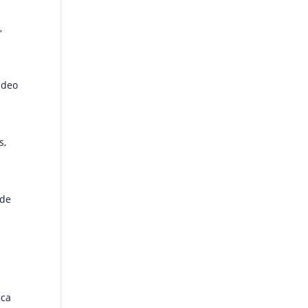
,
ideo
s,
 de
ica