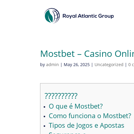
Mostbet – Casino Onli
by
admin
|
May 26, 2025
|
Uncategorized
|
0 
??????????
O que é Mostbet?
Como funciona o Mostbet?
Tipos de Jogos e Apostas