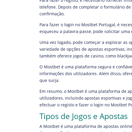
Para fazer o registo, é necessário fornecer i
telefone. Depois de completar o formulário de
confirmação.
Para fazer o login no Mostbet Portugal, é nece
esqueceu a palavra-passe, pode solicitar uma
Uma vez logado, pode começar a explorar as o
variedade de opções de apostas esportivas, inc
também oferece jogos de casino, como blackjack
O Mostbet é uma plataforma segura e confiáve
informações dos utilizadores. Além disso, ofe
que surja.
Em resumo, o Mostbet é uma plataforma de ap
utilizadores, incluindo apostas esportivas e jo
efectuar o registo e fazer o login no Mostbet P
Tipos de Jogos e Apostas
A Mostbet é uma plataforma de apostas onlin