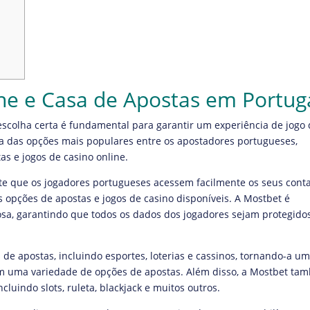
ne e Casa de Apostas em Portug
scolha certa é fundamental para garantir um experiência de jogo
ma das opções mais populares entre os apostadores portugueses,
s e jogos de casino online.
te que os jogadores portugueses acessem facilmente os seus conta
as opções de apostas e jogos de casino disponíveis. A Mostbet é
osa, garantindo que todos os dados dos jogadores sejam protegido
e apostas, incluindo esportes, loterias e cassinos, tornando-a u
m uma variedade de opções de apostas. Além disso, a Mostbet ta
luindo slots, ruleta, blackjack e muitos outros.