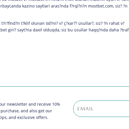
zerbaycanda kazino saytlari aras?nda f?rql?n?n mostbet.com, siz? ?n
?r?find?n t?klif olunan öd?ni? v? ç?xar?? üsullar?, siz? ?n rahat v?
tbet giri? sayt?na daxil olduqda, siz bu üsullar haqq?nda daha ?traf
our newsletter and receive 10%
t purchase, and also get our
ips, and exclusive offers.