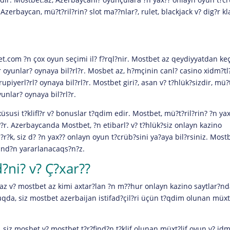
erbaycan, mü?t?ril?rin? slot ma??nlar?, rulet, blackjack v? dig?r kl
t.com ?n çox oyun seçimi il? f?rql?nir. Mostbet az qeydiyyatdan ke
r oyunlar? oynaya bil?rl?r. Mosbet az, h?mçinin canl? casino xidm?tl
piyerl?rl? oynaya bil?rl?r. Mostbet giri?, asan v? t?hlük?sizdir, mü?t
yunlar? oynaya bil?rl?r.
usi t?klifl?r v? bonuslar t?qdim edir. Mostbet, mü?t?ril?rin? ?n ya
?r. Azerbaycanda Mostbet, ?n etibarl? v? t?hlük?siz onlayn kazino
?r?k, siz d? ?n yax?? onlayn oyun t?crüb?sini ya?aya bil?rsiniz. Most
?rind?n yararlanacaqs?n?z.
ni? v? Ç?xar??
 az v? mostbet az kimi axtar?lan ?n m??hur onlayn kazino saytlar?n
uqda, siz mostbet azerbaijan istifad?çil?ri üçün t?qdim olunan müxt?
.
 siz mosbet v? mostbet t?r?find?n t?klif olunan müxt?lif oyun v? id