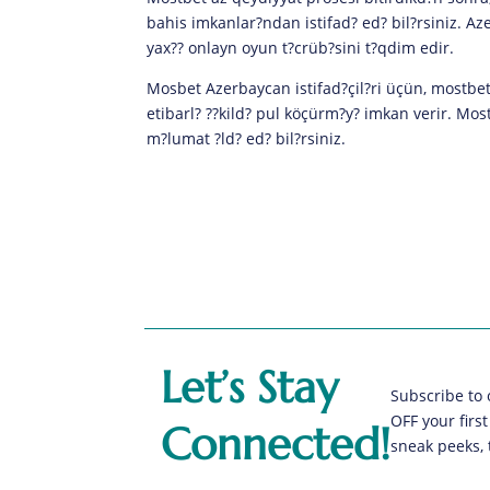
bahis imkanlar?ndan istifad? ed? bil?rsiniz. A
yax?? onlayn oyun t?crüb?sini t?qdim edir.
Mosbet Azerbaycan istifad?çil?ri üçün, mostbet t
etibarl? ??kild? pul köçürm?y? imkan verir. Mos
m?lumat ?ld? ed? bil?rsiniz.
Let’s Stay
Subscribe to 
OFF your firs
Connected!
sneak peeks, t