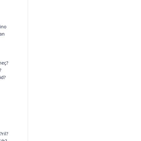
zino
dan
neç?
?
öd?
ril?
rüb?