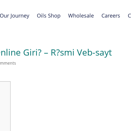
Our Journey
Oils Shop
Wholesale
Careers
C
line Giri? – R?smi Veb-sayt
omments