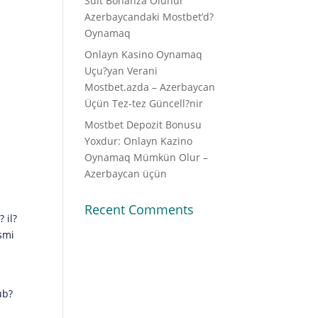
Süit Bonanza Olunur
Azerbaycandaki Mostbet’d?
Oynamaq
Onlayn Kasino Oynamaq
Uçu?yan Verani
Mostbet.azda – Azerbaycan
Üçün Tez-tez Güncell?nir
Mostbet Depozit Bonusu
Yoxdur: Onlayn Kazino
Oynamaq Mümkün Olur –
t
Azerbaycan üçün
Recent Comments
 il?
?smi
üb?