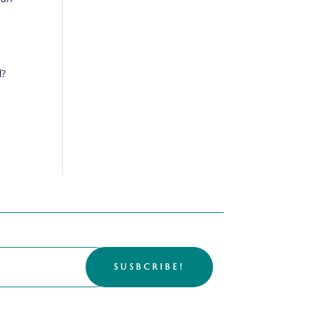
l?
SUSBCRIBE!