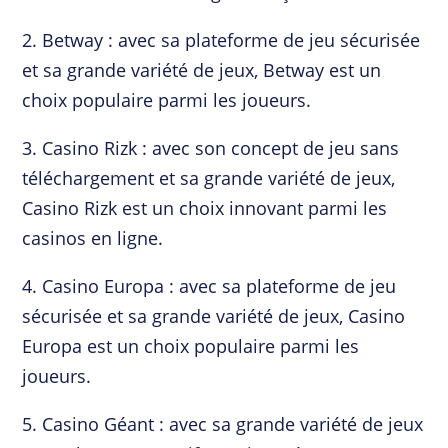
2. Betway : avec sa plateforme de jeu sécurisée
et sa grande variété de jeux, Betway est un
choix populaire parmi les joueurs.
3. Casino Rizk : avec son concept de jeu sans
téléchargement et sa grande variété de jeux,
Casino Rizk est un choix innovant parmi les
casinos en ligne.
4. Casino Europa : avec sa plateforme de jeu
sécurisée et sa grande variété de jeux, Casino
Europa est un choix populaire parmi les
joueurs.
5. Casino Géant : avec sa grande variété de jeux