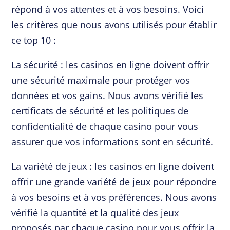
répond à vos attentes et à vos besoins. Voici
les critères que nous avons utilisés pour établir
ce top 10 :
La sécurité : les casinos en ligne doivent offrir
une sécurité maximale pour protéger vos
données et vos gains. Nous avons vérifié les
certificats de sécurité et les politiques de
confidentialité de chaque casino pour vous
assurer que vos informations sont en sécurité.
La variété de jeux : les casinos en ligne doivent
offrir une grande variété de jeux pour répondre
à vos besoins et à vos préférences. Nous avons
vérifié la quantité et la qualité des jeux
proposés par chaque casino pour vous offrir la