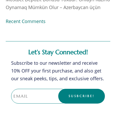
Oynamaq Mümkün Olur – Azerbaycan üçün
Recent Comments
Let’s Stay Connected!
Subscribe to our newsletter and receive
10% OFF your first purchase, and also get
our sneak peeks, tips, and exclusive offers.
SUSBCRIBE!