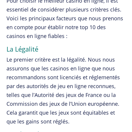
Pour choisir le meilleur casino en ligne, il est
essentiel de considérer plusieurs critères clés.
Voici les principaux facteurs que nous prenons
en compte pour établir notre top 10 des
casinos en ligne fiables :
La Légalité
Le premier critère est la légalité. Nous nous
assurons que les casinos en ligne que nous
recommandons sont licenciés et réglementés
par des autorités de jeu en ligne reconnues,
telles que l’Autorité des jeux de France ou la
Commission des jeux de l’Union européenne.
Cela garantit que les jeux sont équitables et
que les gains sont réglés.