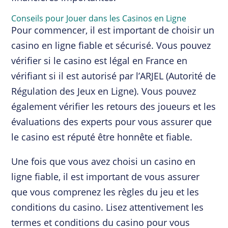
Conseils pour Jouer dans les Casinos en Ligne
Pour commencer, il est important de choisir un
casino en ligne fiable et sécurisé. Vous pouvez
vérifier si le casino est légal en France en
vérifiant si il est autorisé par l’ARJEL (Autorité de
Régulation des Jeux en Ligne). Vous pouvez
également vérifier les retours des joueurs et les
évaluations des experts pour vous assurer que
le casino est réputé être honnête et fiable.
Une fois que vous avez choisi un casino en
ligne fiable, il est important de vous assurer
que vous comprenez les règles du jeu et les
conditions du casino. Lisez attentivement les
termes et conditions du casino pour vous