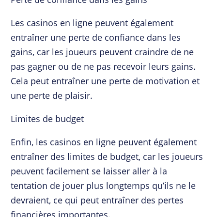
Les casinos en ligne peuvent également
entraîner une perte de confiance dans les
gains, car les joueurs peuvent craindre de ne
pas gagner ou de ne pas recevoir leurs gains.
Cela peut entraîner une perte de motivation et
une perte de plaisir.
Limites de budget
Enfin, les casinos en ligne peuvent également
entraîner des limites de budget, car les joueurs
peuvent facilement se laisser aller à la
tentation de jouer plus longtemps qu’ils ne le
devraient, ce qui peut entraîner des pertes
financières importantes.