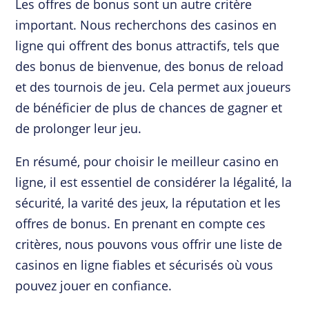
Les offres de bonus sont un autre critère
important. Nous recherchons des casinos en
ligne qui offrent des bonus attractifs, tels que
des bonus de bienvenue, des bonus de reload
et des tournois de jeu. Cela permet aux joueurs
de bénéficier de plus de chances de gagner et
de prolonger leur jeu.
En résumé, pour choisir le meilleur casino en
ligne, il est essentiel de considérer la légalité, la
sécurité, la varité des jeux, la réputation et les
offres de bonus. En prenant en compte ces
critères, nous pouvons vous offrir une liste de
casinos en ligne fiables et sécurisés où vous
pouvez jouer en confiance.