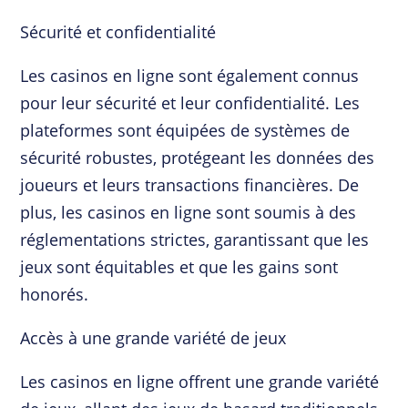
Sécurité et confidentialité
Les casinos en ligne sont également connus
pour leur sécurité et leur confidentialité. Les
plateformes sont équipées de systèmes de
sécurité robustes, protégeant les données des
joueurs et leurs transactions financières. De
plus, les casinos en ligne sont soumis à des
réglementations strictes, garantissant que les
jeux sont équitables et que les gains sont
honorés.
Accès à une grande variété de jeux
Les casinos en ligne offrent une grande variété