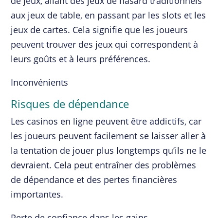
de jeux, allant des jeux de hasard traditionnels
aux jeux de table, en passant par les slots et les
jeux de cartes. Cela signifie que les joueurs
peuvent trouver des jeux qui correspondent à
leurs goûts et à leurs préférences.
Inconvénients
Risques de dépendance
Les casinos en ligne peuvent être addictifs, car
les joueurs peuvent facilement se laisser aller à
la tentation de jouer plus longtemps qu’ils ne le
devraient. Cela peut entraîner des problèmes
de dépendance et des pertes financières
importantes.
Perte de confiance dans les gains