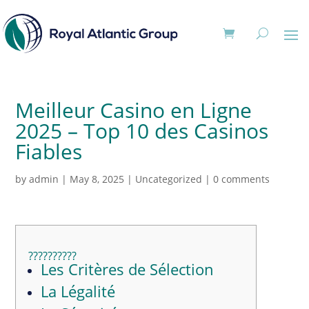
Meilleur Casino en Ligne
2025 – Top 10 des Casinos
Fiables
by
admin
|
May 8, 2025
|
Uncategorized
|
0 comments
??????????
Les Critères de Sélection
La Légalité