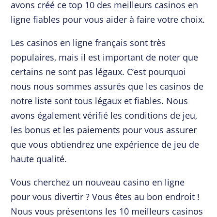
avons créé ce top 10 des meilleurs casinos en
ligne fiables pour vous aider à faire votre choix.
Les casinos en ligne français sont très
populaires, mais il est important de noter que
certains ne sont pas légaux. C’est pourquoi
nous nous sommes assurés que les casinos de
notre liste sont tous légaux et fiables. Nous
avons également vérifié les conditions de jeu,
les bonus et les paiements pour vous assurer
que vous obtiendrez une expérience de jeu de
haute qualité.
Vous cherchez un nouveau casino en ligne
pour vous divertir ? Vous êtes au bon endroit !
Nous vous présentons les 10 meilleurs casinos