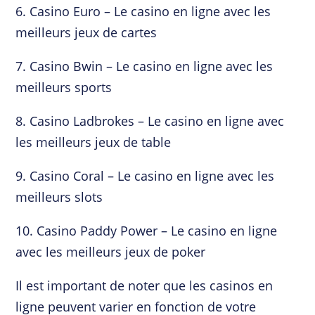
6. Casino Euro – Le casino en ligne avec les
meilleurs jeux de cartes
7. Casino Bwin – Le casino en ligne avec les
meilleurs sports
8. Casino Ladbrokes – Le casino en ligne avec
les meilleurs jeux de table
9. Casino Coral – Le casino en ligne avec les
meilleurs slots
10. Casino Paddy Power – Le casino en ligne
avec les meilleurs jeux de poker
Il est important de noter que les casinos en
ligne peuvent varier en fonction de votre