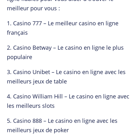
meilleur pour vous :
1. Casino 777 – Le meilleur casino en ligne
français
2. Casino Betway – Le casino en ligne le plus
populaire
3. Casino Unibet – Le casino en ligne avec les
meilleurs jeux de table
4. Casino William Hill – Le casino en ligne avec
les meilleurs slots
5. Casino 888 – Le casino en ligne avec les
meilleurs jeux de poker