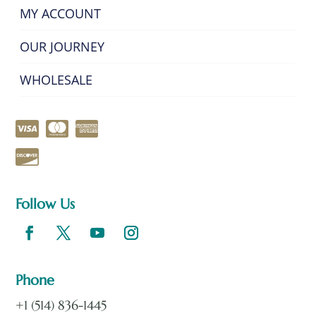
MY ACCOUNT
OUR JOURNEY
WHOLESALE
Follow Us
Phone
+1 (514) 836-1445