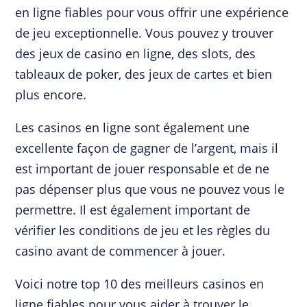
en ligne fiables pour vous offrir une expérience
de jeu exceptionnelle. Vous pouvez y trouver
des jeux de casino en ligne, des slots, des
tableaux de poker, des jeux de cartes et bien
plus encore.
Les casinos en ligne sont également une
excellente façon de gagner de l’argent, mais il
est important de jouer responsable et de ne
pas dépenser plus que vous ne pouvez vous le
permettre. Il est également important de
vérifier les conditions de jeu et les règles du
casino avant de commencer à jouer.
Voici notre top 10 des meilleurs casinos en
ligne fiables pour vous aider à trouver le