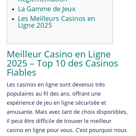
La Gamme de Jeux
Les Meilleurs Casinos en
Ligne 2025
Meilleur Casino en Ligne
2025 – Top 10 des Casinos
Fiables
Les casinos en ligne sont devenus très
populaires au fil des ans, offrant une
expérience de jeu en ligne sécurisée et
amusante. Mais avec tant de choix disponibles,
il peut être difficile de trouver le meilleur
casino en ligne pour vous. C’est pourquoi nous