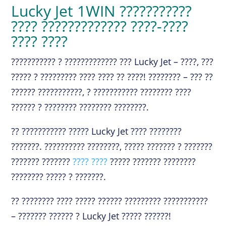
Lucky Jet 1WIN ???????????
???? ????????????? ????-????
???? ????
??????????? ? ????????????? ??? Lucky Jet – ????, ???
????? ? ????????? ???? ???? ?? ????! ???????? – ??? ??
?????? ???????????, ? ??????????? ???????? ????
?????? ? ???????? ???????? ????????.
?? ??????????? ????? Lucky Jet ???? ????????
???????. ?????????? ????????, ????? ??????? ? ???????
??????? ???????
???? ????
????? ??????? ????????
???????? ????? ? ???????.
?? ???????? ???? ????? ?????? ????????? ???????????
– ??????? ?????? ? Lucky Jet ????? ??????!