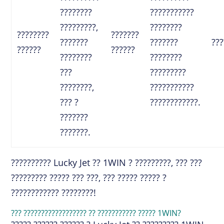
????????
???????????
?????????,
????????
????????
???????
???????
???????
???
??????
??????
????????
????????
???
?????????
????????,
???????????
??? ?
????????????.
???????
???????.
?????????? Lucky Jet ?? 1WIN ? ?????????, ??? ???
????????? ????? ??? ???, ??? ????? ????? ?
???????????? ????????!
??? ?????????????????? ?? ??????????? ????? 1WIN?