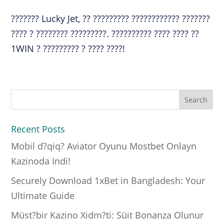
??????? Lucky Jet, ?? ????????? ???????????? ???????
???? ? ???????? ?????????. ?????????? ???? ???? ??
1WIN ? ????????? ? ???? ????!
Recent Posts
Mobil d?qiq? Aviator Oyunu Mostbet Onlayn
Kazinoda Indi!
Securely Download 1xBet in Bangladesh: Your
Ultimate Guide
Müst?bir Kazino Xidm?ti: Süit Bonanza Olunur