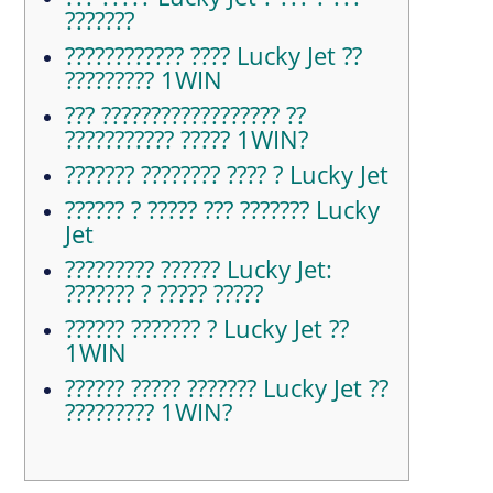
???????
???????????? ???? Lucky Jet ??
????????? 1WIN
??? ?????????????????? ??
??????????? ????? 1WIN?
??????? ???????? ???? ? Lucky Jet
?????? ? ????? ??? ??????? Lucky
Jet
????????? ?????? Lucky Jet:
??????? ? ????? ?????
?????? ??????? ? Lucky Jet ??
1WIN
?????? ????? ??????? Lucky Jet ??
????????? 1WIN?