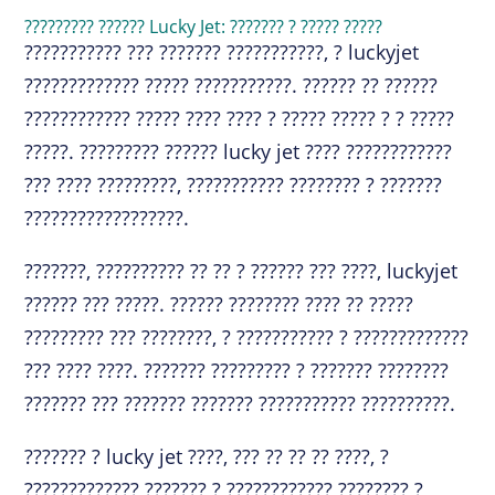
????????? ?????? Lucky Jet: ??????? ? ????? ?????
??????????? ??? ??????? ???????????, ? luckyjet
????????????? ????? ???????????. ?????? ?? ??????
???????????? ????? ???? ???? ? ????? ????? ? ? ?????
?????. ????????? ?????? lucky jet ???? ????????????
??? ???? ?????????, ??????????? ???????? ? ???????
??????????????????.
???????, ?????????? ?? ?? ? ?????? ??? ????, luckyjet
?????? ??? ?????. ?????? ???????? ???? ?? ?????
????????? ??? ????????, ? ??????????? ? ?????????????
??? ???? ????. ??????? ????????? ? ??????? ????????
??????? ??? ??????? ??????? ??????????? ??????????.
??????? ? lucky jet ????, ??? ?? ?? ?? ????, ?
????????????? ??????? ? ???????????? ???????? ?