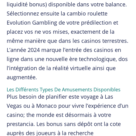
liquidité bonus) disponible dans votre balance.
Sélectionnez ensuite la cambio roulette
Evolution Gambling de votre prédilection et
placez vos ne vos mises, exactement de la
même manière que dans les casinos terrestres.
L’année 2024 marque l’entrée des casinos en
ligne dans une nouvelle ère technologique, dos
l’intégration de la réalité virtuelle ainsi que
augmentée.
Les Différents Types De Amusements Disponibles
Plus besoin de planifier este voyage à Las
Vegas ou à Monaco pour vivre l’expérience d’un
casino; the monde est désormais à votre
prestancia. Les bonus sans dépôt ont la cote
auprès des joueurs à la recherche