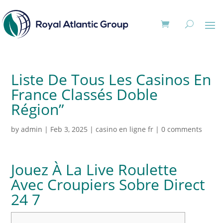
Liste De Tous Les Casinos En
France Classés Doble
Région”
by
admin
|
Feb 3, 2025
|
casino en ligne fr
|
0 comments
Jouez À La Live Roulette
Avec Croupiers Sobre Direct
24 7