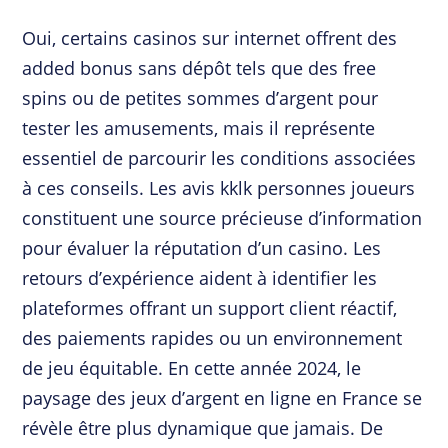
Oui, certains casinos sur internet offrent des
added bonus sans dépôt tels que des free
spins ou de petites sommes d’argent pour
tester les amusements, mais il représente
essentiel de parcourir les conditions associées
à ces conseils. Les avis kklk personnes joueurs
constituent une source précieuse d’information
pour évaluer la réputation d’un casino. Les
retours d’expérience aident à identifier les
plateformes offrant un support client réactif,
des paiements rapides ou un environnement
de jeu équitable. En cette année 2024, le
paysage des jeux d’argent en ligne en France se
révèle être plus dynamique que jamais. De