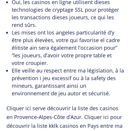
Oui, les casinos en ligne utilisent dieses
technologies de cryptage SSL pour protéger
les transactions dieses joueurs, ce qui les
rend sûrs.
Les mises ont los angeles particularité d’y
être plus élevées, votre qui favorise el cadre
élitiste ain sera également l’occasion pour”
“les joueurs, d’avoir votre propre table et
votre croupier.
Elle veille au respect entre ma législation, à la
prévention i jeu excessif ou à la safety des
mineurs, garantissant ainsi un
environnement de jeu autor et sécurisé.
Cliquer ici serve découvrir la liste des casinos
en Provence-Alpes-Côte d’Azur. Cliquer ici pour
découvrir la liste kklk casinos en Pays entre ma