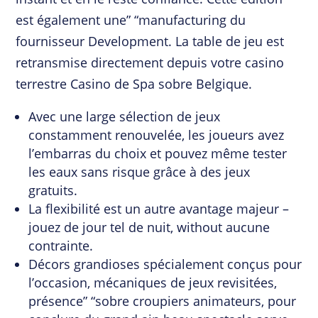
est également une” “manufacturing du
fournisseur Development. La table de jeu est
retransmise directement depuis votre casino
terrestre Casino de Spa sobre Belgique.
Avec une large sélection de jeux
constamment renouvelée, les joueurs avez
l’embarras du choix et pouvez même tester
les eaux sans risque grâce à des jeux
gratuits.
La flexibilité est un autre avantage majeur –
jouez de jour tel de nuit, without aucune
contrainte.
Décors grandioses spécialement conçus pour
l’occasion, mécaniques de jeux revisitées,
présence” “sobre croupiers animateurs, pour