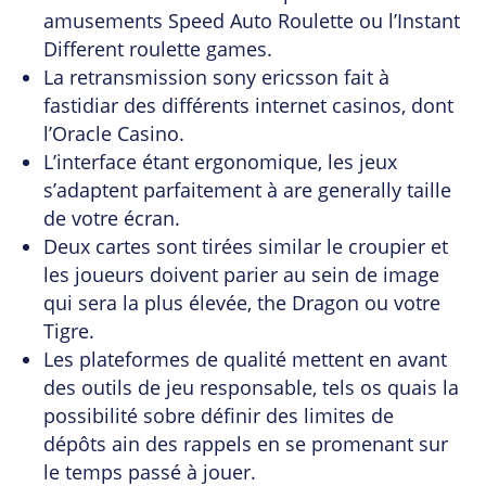
amusements Speed Auto Roulette ou l’Instant
Different roulette games.
La retransmission sony ericsson fait à
fastidiar des différents internet casinos, dont
l’Oracle Casino.
L’interface étant ergonomique, les jeux
s’adaptent parfaitement à are generally taille
de votre écran.
Deux cartes sont tirées similar le croupier et
les joueurs doivent parier au sein de image
qui sera la plus élevée, the Dragon ou votre
Tigre.
Les plateformes de qualité mettent en avant
des outils de jeu responsable, tels os quais la
possibilité sobre définir des limites de
dépôts ain des rappels en se promenant sur
le temps passé à jouer.