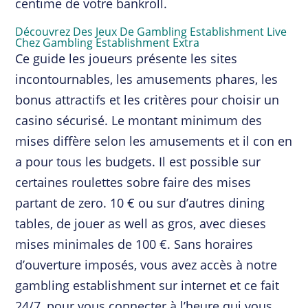
centime de votre bankroll.
Découvrez Des Jeux De Gambling Establishment Live
Chez Gambling Establishment Extra
Ce guide les joueurs présente les sites
incontournables, les amusements phares, les
bonus attractifs et les critères pour choisir un
casino sécurisé. Le montant minimum des
mises diffère selon les amusements et il con en
a pour tous les budgets. Il est possible sur
certaines roulettes sobre faire des mises
partant de zero. 10 € ou sur d’autres dining
tables, de jouer as well as gros, avec dieses
mises minimales de 100 €. Sans horaires
d’ouverture imposés, vous avez accès à notre
gambling establishment sur internet et ce fait
24/7, pour vous connecter à l’heure qui vous