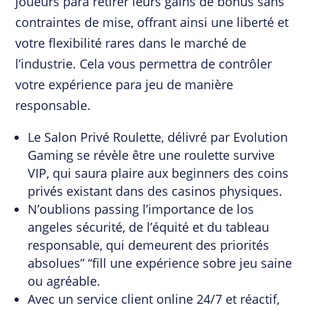
joueurs para retirer leurs gains de bonus sans
contraintes de mise, offrant ainsi une liberté et
votre flexibilité rares dans le marché de
l’industrie. Cela vous permettra de contrôler
votre expérience para jeu de manière
responsable.
Le Salon Privé Roulette, délivré par Evolution
Gaming se révèle être une roulette survive
VIP, qui saura plaire aux beginners des coins
privés existant dans des casinos physiques.
N’oublions passing l’importance de los
angeles sécurité, de l’équité et du tableau
responsable, qui demeurent des priorités
absolues” “fill une expérience sobre jeu saine
ou agréable.
Avec un service client online 24/7 et réactif,