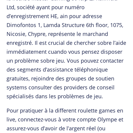
Ltd, société ayant pour numéro
d’enregistrement HE, ain pour adresse
Dimofontos 1, Lamda Structure 6th floor, 1075,
Nicosie, Chypre, représente le marchand
enregistré. Il est crucial de chercher sobre l’aide
immédiatement cuando vous pensez disposer
un problème sobre jeu. Vous pouvez contacter
des segments d’assistance téléphonique
gratuites, rejoindre des groupes de soutien
systems consulter des providers de conseil
spécialisés dans les problèmes de jeu.
Pour pratiquer à la different roulette games en
live, connectez-vous à votre compte Olympe et
assurez-vous d’avoir de l’argent réel (ou