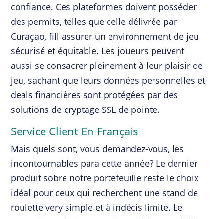
confiance. Ces plateformes doivent posséder
des permits, telles que celle délivrée par
Curaçao, fill assurer un environnement de jeu
sécurisé et équitable. Les joueurs peuvent
aussi se consacrer pleinement à leur plaisir de
jeu, sachant que leurs données personnelles et
deals financières sont protégées par des
solutions de cryptage SSL de pointe.
Service Client En Français
Mais quels sont, vous demandez-vous, les
incontournables para cette année? Le dernier
produit sobre notre portefeuille reste le choix
idéal pour ceux qui recherchent une stand de
roulette very simple et à indécis limite. Le