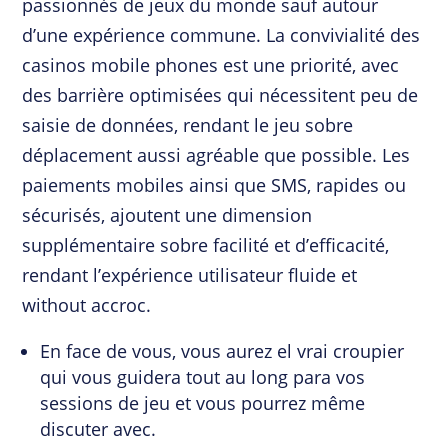
passionnés de jeux du monde sauf autour
d’une expérience commune. La convivialité des
casinos mobile phones est une priorité, avec
des barrière optimisées qui nécessitent peu de
saisie de données, rendant le jeu sobre
déplacement aussi agréable que possible. Les
paiements mobiles ainsi que SMS, rapides ou
sécurisés, ajoutent une dimension
supplémentaire sobre facilité et d’efficacité,
rendant l’expérience utilisateur fluide et
without accroc.
En face de vous, vous aurez el vrai croupier
qui vous guidera tout au long para vos
sessions de jeu et vous pourrez même
discuter avec.