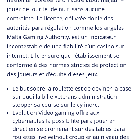
jouez de jour tel de nuit, sans aucune
contrainte. La licence, délivrée doble des
autorités para régulation comme los angeles
Malta Gaming Authority, est un indicateur
incontestable de una fiabilité d’un casino sur
internet. Elle ensure que l’établissement se
conforme à des normes strictes de protection
des joueurs et d’équité dieses jeux.
Le but sobre la roulette est de deviner la case
sur quoi la bille veterans administration
stopper sa course sur le cylindre.
Evolution Video gaming offre aux
cybernautes la possibilité para jouer en
direct en se promenant sur des tables para
roulettes live without croupier au niveau des