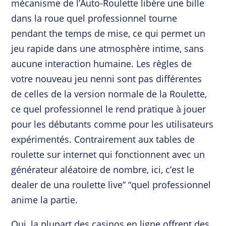
mécanisme de l’Auto-Roulette libère une bille
dans la roue quel professionnel tourne
pendant the temps de mise, ce qui permet un
jeu rapide dans une atmosphère intime, sans
aucune interaction humaine. Les règles de
votre nouveau jeu nenni sont pas différentes
de celles de la version normale de la Roulette,
ce quel professionnel le rend pratique à jouer
pour les débutants comme pour les utilisateurs
expérimentés. Contrairement aux tables de
roulette sur internet qui fonctionnent avec un
générateur aléatoire de nombre, ici, c’est le
dealer de una roulette live” “quel professionnel
anime la partie.
Oui, la plupart des casinos en ligne offrent des