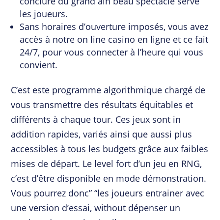
conclure du grand ain beau spectacle serve
les joueurs.
Sans horaires d’ouverture imposés, vous avez
accès à notre on line casino en ligne et ce fait
24/7, pour vous connecter à l’heure qui vous
convient.
C’est este programme algorithmique chargé de
vous transmettre des résultats équitables et
différents à chaque tour. Ces jeux sont in
addition rapides, variés ainsi que aussi plus
accessibles à tous les budgets grâce aux faibles
mises de départ. Le level fort d’un jeu en RNG,
c’est d’être disponible en mode démonstration.
Vous pourrez donc” “les joueurs entrainer avec
une version d’essai, without dépenser un