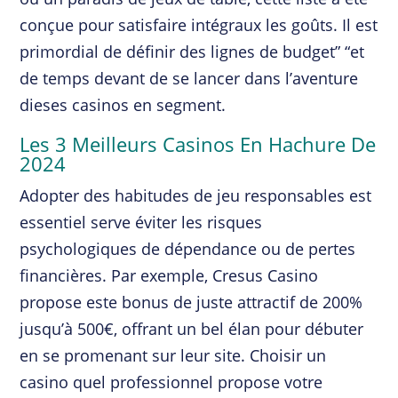
conçue pour satisfaire intégraux les goûts. Il est
primordial de définir des lignes de budget” “et
de temps devant de se lancer dans l’aventure
dieses casinos en segment.
Les 3 Meilleurs Casinos En Hachure De
2024
Adopter des habitudes de jeu responsables est
essentiel serve éviter les risques
psychologiques de dépendance ou de pertes
financières. Par exemple, Cresus Casino
propose este bonus de juste attractif de 200%
jusqu’à 500€, offrant un bel élan pour débuter
en se promenant sur leur site. Choisir un
casino quel professionnel propose votre