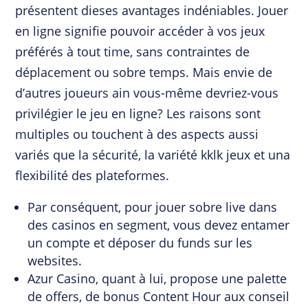
présentent dieses avantages indéniables. Jouer
en ligne signifie pouvoir accéder à vos jeux
préférés à tout time, sans contraintes de
déplacement ou sobre temps. Mais envie de
d’autres joueurs ain vous-même devriez-vous
privilégier le jeu en ligne? Les raisons sont
multiples ou touchent à des aspects aussi
variés que la sécurité, la variété kklk jeux et una
flexibilité des plateformes.
Par conséquent, pour jouer sobre live dans
des casinos en segment, vous devez entamer
un compte et déposer du funds sur les
websites.
Azur Casino, quant à lui, propose une palette
de offers, de bonus Content Hour aux conseil