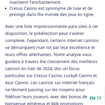
maintenir l’enchantement.
Cresus Casino est synonyme de luxe et de
prestige dans the monde des jeux en ligne.
Avec une liste impressionnante para sites à cet
disposition, le prédilection peut s’avérer
complexe. Cependant, certains internet casinos
se démarquent man lot par leur excellence et
leurs offres alléchantes. Notre analyse vous
guidera à travers the classement des meilleurs
casinos en trait de 2024, dos un focus
particulier sur Cresus Casino, Lucky8 Casino et
Azur Casino. Les casinos sur internet français
ne lésinent passing sur les moyens pour
fidéliser leurs joueurs, avec des bonus de
EN
FR
bienvenue généreux et kklk promotions