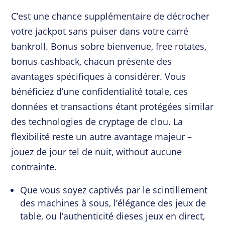
C’est une chance supplémentaire de décrocher
votre jackpot sans puiser dans votre carré
bankroll. Bonus sobre bienvenue, free rotates,
bonus cashback, chacun présente des
avantages spécifiques à considérer. Vous
bénéficiez d’une confidentialité totale, ces
données et transactions étant protégées similar
des technologies de cryptage de clou. La
flexibilité reste un autre avantage majeur –
jouez de jour tel de nuit, without aucune
contrainte.
Que vous soyez captivés par le scintillement
des machines à sous, l’élégance des jeux de
table, ou l’authenticité dieses jeux en direct,