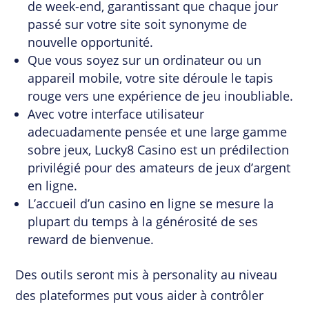
de week-end, garantissant que chaque jour
passé sur votre site soit synonyme de
nouvelle opportunité.
Que vous soyez sur un ordinateur ou un
appareil mobile, votre site déroule le tapis
rouge vers une expérience de jeu inoubliable.
Avec votre interface utilisateur
adecuadamente pensée et une large gamme
sobre jeux, Lucky8 Casino est un prédilection
privilégié pour des amateurs de jeux d’argent
en ligne.
L’accueil d’un casino en ligne se mesure la
plupart du temps à la générosité de ses
reward de bienvenue.
Des outils seront mis à personality au niveau
des plateformes put vous aider à contrôler