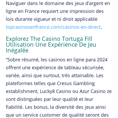
Naviguer dans le domaine des jeux d’argent en
ligne en France requiert une impression des
lois durante vigueur et ni droit applicable
topcasinosenfrance.com/casinos-en-direct
.
Explorez The Casino Tortuga Fill
Utilisation Une Expérience De Jeu
Inégalée
“Sobre résumé, les casinos en ligne para 2024
offrent une expérience de tableau sécurisée,
variée, ainsi que surtout, très attainable. Les
plateformes telles que Cresus Gambling
establishment, Lucky8 Casino ou Azur Casino ze
sont distinguées par leur qualité et leur
fiabilité. Les bonus, la diversité des jeux ainsi
que un service customer de qualité seront des