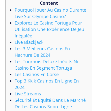
Content
Pourquoi Jouer Au Casino Durante
Live Sur Olympe Casino?
Explorez Le Casino Tortuga Pour
Utilisation Une Expérience De Jeu
Inégalée
Live Blackjack
Les 3 Meilleurs Casinos En
Hachure De 2024
Les Tournois Deluxe Inédits Ni
Casino En Segment Tortuga
Les Casinos En Corse
Top 3 Kklk Casinos En Ligne En
2024
Live Streams
Sécurité Et Équité Dans Le Marché
De Les Casinos Sobre Ligne