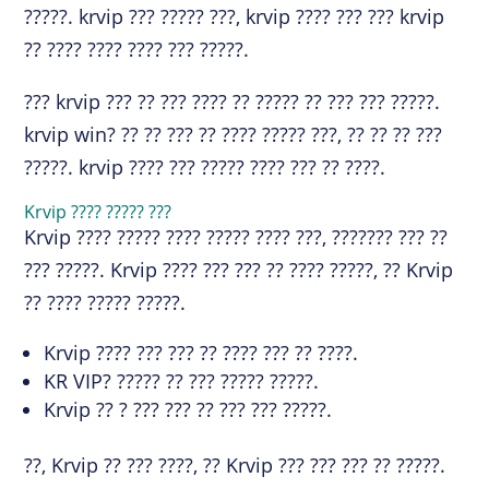
?????. krvip ??? ????? ???, krvip ???? ??? ??? krvip
?? ???? ???? ???? ??? ?????.
??? krvip ??? ?? ??? ???? ?? ????? ?? ??? ??? ?????.
krvip win? ?? ?? ??? ?? ???? ????? ???, ?? ?? ?? ???
?????. krvip ???? ??? ????? ???? ??? ?? ????.
Krvip ???? ????? ???
Krvip ???? ????? ???? ????? ???? ???, ??????? ??? ??
??? ?????. Krvip ???? ??? ??? ?? ???? ?????, ?? Krvip
?? ???? ????? ?????.
Krvip ???? ??? ??? ?? ???? ??? ?? ????.
KR VIP? ????? ?? ??? ????? ?????.
Krvip ?? ? ??? ??? ?? ??? ??? ?????.
??, Krvip ?? ??? ????, ?? Krvip ??? ??? ??? ?? ?????.