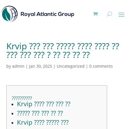
Krvip ??? ??? ????? ???? ???? ??
??? ??? ??? ? ?? ?? ?? ??
by
admin
|
Jan 30, 2025
|
Uncategorized
|
0 comments
??????????
Krvip ???? ??? ??? ??
????? ??? ??? ?? ??
Krvip ???? ????? ???