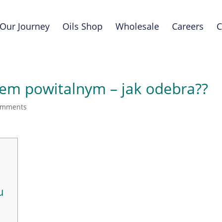
Our Journey
Oils Shop
Wholesale
Careers
C
sem powitalnym – jak odebra??
omments
u