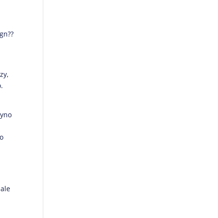
?gn??
zy,
.
syno
no
 ale