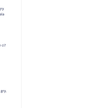
gry
ala
 ci?
gry,