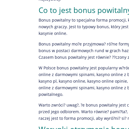
Co to jest bonus powitaln
Bonus powitalny to specjalna forma promocji, k
nowych graczy. Jest to typowy bonus, który jes
kasynie online.
Bonus powitalny mo?e przyjmowa? ró?ne formy
bonus w postaci darmowych rund w grach haza
Czasem bonus powitalny jest równie? ??czony z
W Polsce bonus powitalny jest popularny w?ród
online z darmowymi spinami, kasyno online z b
kasyno pl, kasyno online, kasyno online opinie
online z darmowymi spinami, kasyno online z b
powitalnego.
Warto zwróci? uwag?, ?e bonus powitalny jest 
przed jego odbiorem. Warto równie? pami?ta?, 
raczej jest to forma promocji, aby wyró?ni? si?