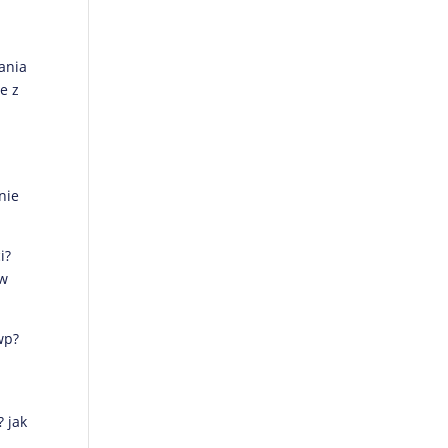
tania
e z
nie
i?
 w
wp?
? jak