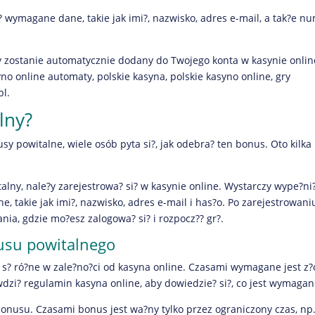
 wymagane dane, takie jak imi?, nazwisko, adres e-mail, a tak?e n
 zostanie automatycznie dodany do Twojego konta w kasynie onlin
o online automaty, polskie kasyna, polskie kasyno online, gry
pl.
lny?
sy powitalne, wiele osób pyta si?, jak odebra? ten bonus. Oto kilka
lny, nale?y zarejestrowa? si? w kasynie online. Wystarczy wype?ni
, takie jak imi?, nazwisko, adres e-mail i has?o. Po zarejestrowani
nia, gdzie mo?esz zalogowa? si? i rozpocz?? gr?.
usu powitalnego
? ró?ne w zale?no?ci od kasyna online. Czasami wymagane jest z?
wdzi? regulamin kasyna online, aby dowiedzie? si?, co jest wymagan
bonusu. Czasami bonus jest wa?ny tylko przez ograniczony czas, np.