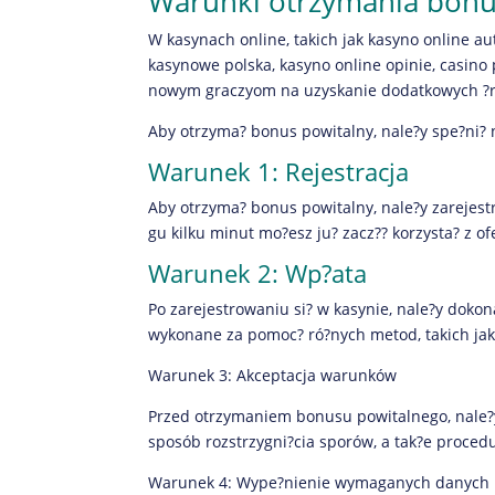
Warunki otrzymania bonu
W kasynach online, takich jak kasyno online au
kasynowe polska, kasyno online opinie, casino
nowym graczyom na uzyskanie dodatkowych ?r
Aby otrzyma? bonus powitalny, nale?y spe?ni? 
Warunek 1: Rejestracja
Aby otrzyma? bonus powitalny, nale?y zarejestrow
gu kilku minut mo?esz ju? zacz?? korzysta? z of
Warunek 2: Wp?ata
Po zarejestrowaniu si? w kasynie, nale?y doko
wykonane za pomoc? ró?nych metod, takich jak
Warunek 3: Akceptacja warunków
Przed otrzymaniem bonusu powitalnego, nale?y
sposób rozstrzygni?cia sporów, a tak?e proced
Warunek 4: Wype?nienie wymaganych danych