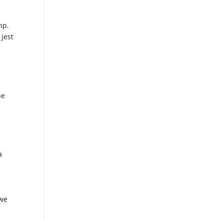
np.
 jest
ne
a
owe