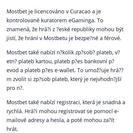
Mostbet je licencováno v Curacao a je
kontrolované kuratorem eGaminga. To
znamená, že hrá?i z ?eské republiky mohou být
jistí, že hrání v Mostbetu je bezpe?né a férové.
Mostbet také nabízí n?kolik zp?sob? plateb, v?
etn? plateb kartou, plateb p?es bankovní p?
evod a plateb p?es e-wallet. To umož?uje hrá??
m zvolit si zp?sob plateb, který je nejvhodn?jší
pro n?.
Mostbet také nabízí registraci, která je snadná a
rychlá. Hrá?i mohou registrovat se pomocí e-
mailové adresy a hesla, a poté mohou za?ít
hrát.