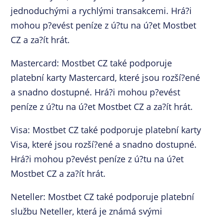
jednoduchými a rychlými transakcemi. Hrá?i
mohou p?evést peníze z ú?tu na ú?et Mostbet
CZ a za?ít hrát.
Mastercard: Mostbet CZ také podporuje
platební karty Mastercard, které jsou rozší?ené
a snadno dostupné. Hrá?i mohou p?evést
peníze z ú?tu na ú?et Mostbet CZ a za?ít hrát.
Visa: Mostbet CZ také podporuje platební karty
Visa, které jsou rozší?ené a snadno dostupné.
Hrá?i mohou p?evést peníze z ú?tu na ú?et
Mostbet CZ a za?ít hrát.
Neteller: Mostbet CZ také podporuje platební
službu Neteller, která je známá svými