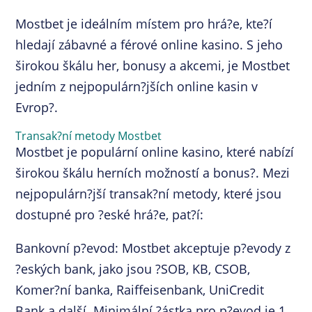
Mostbet je ideálním místem pro hrá?e, kte?í
hledají zábavné a férové online kasino. S jeho
širokou škálu her, bonusy a akcemi, je Mostbet
jedním z nejpopulárn?jších online kasin v
Evrop?.
Transak?ní metody Mostbet
Mostbet je populární online kasino, které nabízí
širokou škálu herních možností a bonus?. Mezi
nejpopulárn?jší transak?ní metody, které jsou
dostupné pro ?eské hrá?e, pat?í:
Bankovní p?evod: Mostbet akceptuje p?evody z
?eských bank, jako jsou ?SOB, KB, CSOB,
Komer?ní banka, Raiffeisenbank, UniCredit
Bank a další. Minimální ?ástka pro p?evod je 1