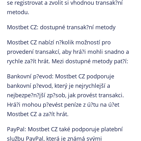
se registrovat a zvolit si vhodnou transak?ní
metodu.
Mostbet CZ: dostupné transak?ní metody
Mostbet CZ nabízí n?kolik možností pro
provedení transakcí, aby hrá?i mohli snadno a
rychle za?ít hrát. Mezi dostupné metody pat?í:
Bankovní p?evod: Mostbet CZ podporuje
bankovní p?evod, který je nejrychlejší a
nejbezpe?n?jší zp?sob, jak provést transakci.
Hrá?i mohou p?evést peníze z ú?tu na ú?et
Mostbet CZ a za?ít hrát.
PayPal: Mostbet CZ také podporuje platební
službu PayPal, která je známá svými