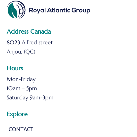
Address Canada
8023 Alfred street
Anjou, (QC)
Hours
Mon-Friday
10am – 5pm
Saturday 9am-3pm
Explore
CONTACT