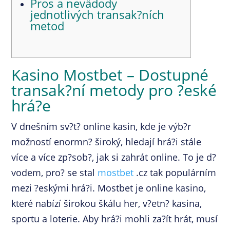
Pros a nevädody
jednotlivých transak?ních
metod
Kasino Mostbet – Dostupné
transak?ní metody pro ?eské
hrá?e
V dnešním sv?t? online kasin, kde je výb?r
možností enormn? široký, hledají hrá?i stále
více a více zp?sob?, jak si zahrát online. To je d?
vodem, pro? se stal
mostbet
.cz tak populárním
mezi ?eskými hrá?i. Mostbet je online kasino,
které nabízí širokou škálu her, v?etn? kasina,
sportu a loterie. Aby hrá?i mohli za?ít hrát, musí