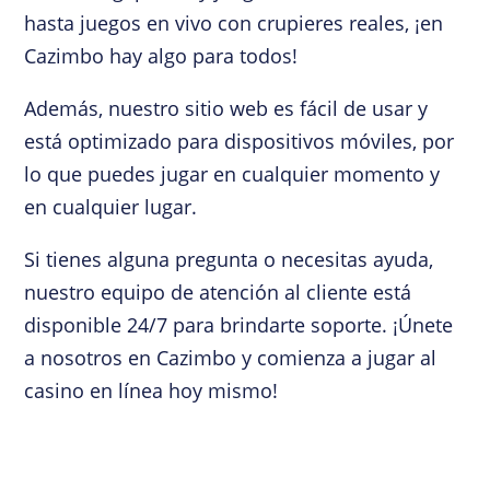
hasta juegos en vivo con crupieres reales, ¡en
Cazimbo hay algo para todos!
Además, nuestro sitio web es fácil de usar y
está optimizado para dispositivos móviles, por
lo que puedes jugar en cualquier momento y
en cualquier lugar.
Si tienes alguna pregunta o necesitas ayuda,
nuestro equipo de atención al cliente está
disponible 24/7 para brindarte soporte. ¡Únete
a nosotros en Cazimbo y comienza a jugar al
casino en línea hoy mismo!