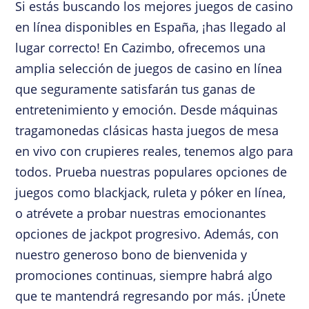
Si estás buscando los mejores juegos de casino
en línea disponibles en España, ¡has llegado al
lugar correcto! En Cazimbo, ofrecemos una
amplia selección de juegos de casino en línea
que seguramente satisfarán tus ganas de
entretenimiento y emoción. Desde máquinas
tragamonedas clásicas hasta juegos de mesa
en vivo con crupieres reales, tenemos algo para
todos. Prueba nuestras populares opciones de
juegos como blackjack, ruleta y póker en línea,
o atrévete a probar nuestras emocionantes
opciones de jackpot progresivo. Además, con
nuestro generoso bono de bienvenida y
promociones continuas, siempre habrá algo
que te mantendrá regresando por más. ¡Únete