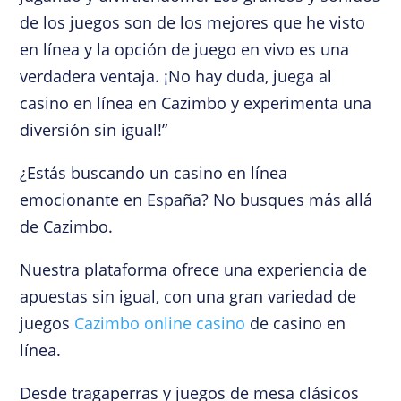
de los juegos son de los mejores que he visto
en línea y la opción de juego en vivo es una
verdadera ventaja. ¡No hay duda, juega al
casino en línea en Cazimbo y experimenta una
diversión sin igual!”
¿Estás buscando un casino en línea
emocionante en España? No busques más allá
de Cazimbo.
Nuestra plataforma ofrece una experiencia de
apuestas sin igual, con una gran variedad de
juegos
Cazimbo online casino
de casino en
línea.
Desde tragaperras y juegos de mesa clásicos