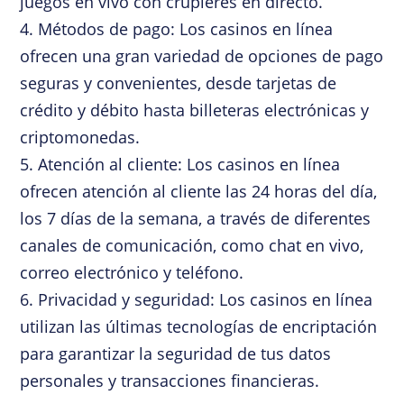
juegos en vivo con crupieres en directo.
4. Métodos de pago: Los casinos en línea
ofrecen una gran variedad de opciones de pago
seguras y convenientes, desde tarjetas de
crédito y débito hasta billeteras electrónicas y
criptomonedas.
5. Atención al cliente: Los casinos en línea
ofrecen atención al cliente las 24 horas del día,
los 7 días de la semana, a través de diferentes
canales de comunicación, como chat en vivo,
correo electrónico y teléfono.
6. Privacidad y seguridad: Los casinos en línea
utilizan las últimas tecnologías de encriptación
para garantizar la seguridad de tus datos
personales y transacciones financieras.