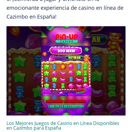
emocionante experiencia de casino en línea de
Cazimbo en España!
Los Mejores Juegos de Casino en Línea Disponibles
en Cazimbo para España