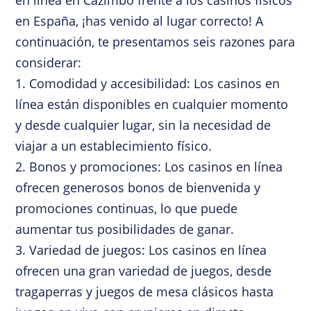
en línea en Cazimbo frente a los casinos físicos
en España, ¡has venido al lugar correcto! A
continuación, te presentamos seis razones para
considerar:
1. Comodidad y accesibilidad: Los casinos en
línea están disponibles en cualquier momento
y desde cualquier lugar, sin la necesidad de
viajar a un establecimiento físico.
2. Bonos y promociones: Los casinos en línea
ofrecen generosos bonos de bienvenida y
promociones continuas, lo que puede
aumentar tus posibilidades de ganar.
3. Variedad de juegos: Los casinos en línea
ofrecen una gran variedad de juegos, desde
tragaperras y juegos de mesa clásicos hasta